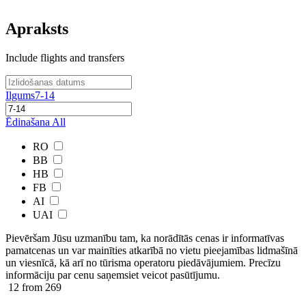
Apraksts
Include flights and transfers
Ilgums
7-14
Ēdinašana
All
RO
BB
HB
FB
AI
UAI
Pievēršam Jūsu uzmanību tam, ka norādītās cenas ir ​informatīvas ​
pamatcenas un var mainīties atkarībā ​no ​vietu pieejamības lidmašīnā
un viesnīcā, kā arī no tūrisma operatoru piedāvājumiem. Precīzu
informāciju par cenu saņemsiet veicot pasūtījumu.
12
from 269