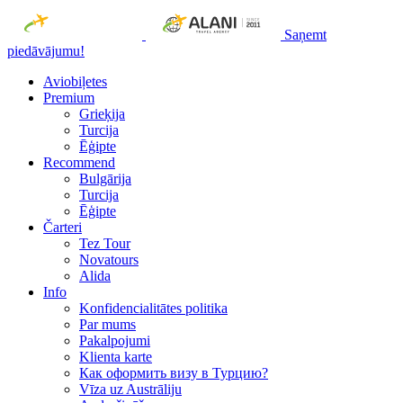
Saņemt
piedāvājumu!
Aviobiļetes
Premium
Grieķija
Turcija
Ēģipte
Recommend
Bulgārija
Turcija
Ēģipte
Čarteri
Tez Tour
Novatours
Alida
Info
Konfidencialitātes politika
Par mums
Рakalpojumi
Klienta karte
Как оформить визу в Турцию?
Vīza uz Austrāliju