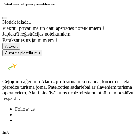
Pieteikums ceļojuma piemeklēšanai
Notiek ielāde...
Piekrītu privātuma un datu apstrādes noteikumiem
Japiekrīt reģistrācijas noteikumiem
Parakstīties uz jaunumiem
Aizvērt
Aizsūtīt pieteikumu
Ceļojumu aģentūra Alani - profesionāļu komanda, kuriem ir liela
pieredze tūrisma jomā. Pateicoties sadarbībai ar slaveniem tūrisma
operatoriem, Alani piedāvā Jums neaizmirstamu atpūtu un pozitīvu
iespaidu.
Follow us
Info