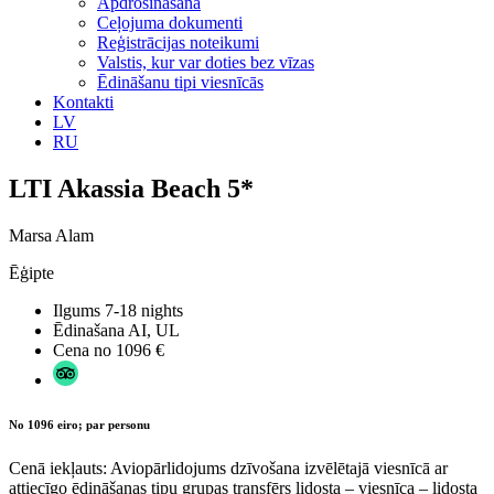
Apdrošināšana
Ceļojuma dokumenti
Reģistrācijas noteikumi
Valstis, kur var doties bez vīzas
Ēdināšanu tipi viesnīcās
Kontakti
LV
RU
LTI Akassia Beach 5*
Marsa Alam
Ēģipte
Ilgums
7-18 nights
Ēdinašana
AI, UL
Cena no
1096 €
No 1096 eiro; par personu
Cenā iekļauts: Aviopārlidojums dzīvošana izvēlētajā viesnīcā ar
attiecīgo ēdināšanas tipu grupas transfērs lidosta – viesnīca – lidosta