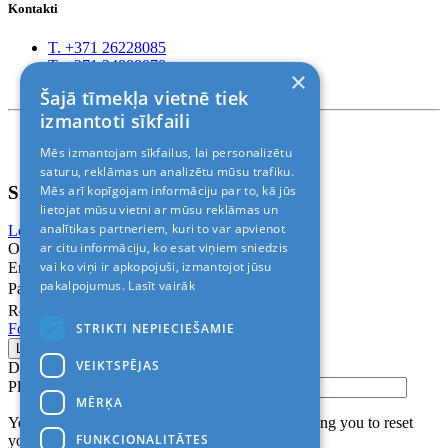
Kontakti
T. +371 26228085
T. +371 24888878
×
Rīga, Kr.Barona 88
Šajā tīmekļa vietnē tiek
izmantoti sīkfaili
Nosacījumi un atrunas
Mēs izmantojam sīkfailus, lai personalizētu
© 2011-2026> «ALANI SIA»
saturu, reklāmas un analizētu mūsu trafiku.
Sign In
Mēs arī kopīgojam informāciju par to, kā jūs
lietojat mūsu vietni ar mūsu reklāmas un
analītikas partneriem, kuri to var apvienot
Login with Facebook
Login with Google
ar citu informāciju, ko esat viņiem sniedzis
Or
vai ko viņi ir apkopojuši, izmantojot jūsu
Email
pakalpojumus.
Lasīt vairāk
Password
Remember me
STRIKTI NEPIECIEŠAMIE
Forgot Password?
VEIKTSPĒJAS
Don’t have an account?
Sign up
Please confirm login email below
MĒRĶA
You will receive an email containing a link allowing you to reset
FUNKCIONALITĀTES
your password to a new preferred one.