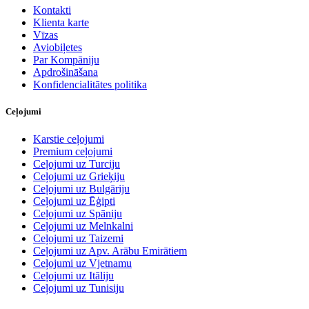
Kontakti
Klienta karte
Vīzas
Aviobiļetes
Par Kompāniju
Apdrošināšana
Konfidencialitātes politika
Ceļojumi
Karstie ceļojumi
Premium ceļojumi
Ceļojumi uz Turciju
Ceļojumi uz Grieķiju
Ceļojumi uz Bulgāriju
Ceļojumi uz Ēģipti
Ceļojumi uz Spāniju
Ceļojumi uz Melnkalni
Ceļojumi uz Taizemi
Ceļojumi uz Apv. Arābu Emirātiem
Ceļojumi uz Vjetnamu
Ceļojumi uz Itāliju
Ceļojumi uz Tunisiju