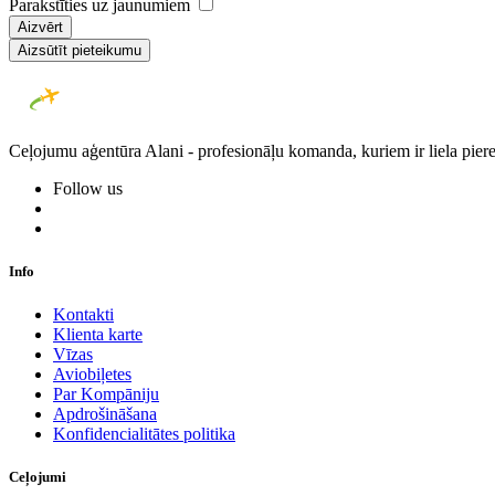
Parakstīties uz jaunumiem
Aizvērt
Aizsūtīt pieteikumu
Ceļojumu aģentūra Alani - profesionāļu komanda, kuriem ir liela piere
Follow us
Info
Kontakti
Klienta karte
Vīzas
Aviobiļetes
Par Kompāniju
Apdrošināšana
Konfidencialitātes politika
Ceļojumi