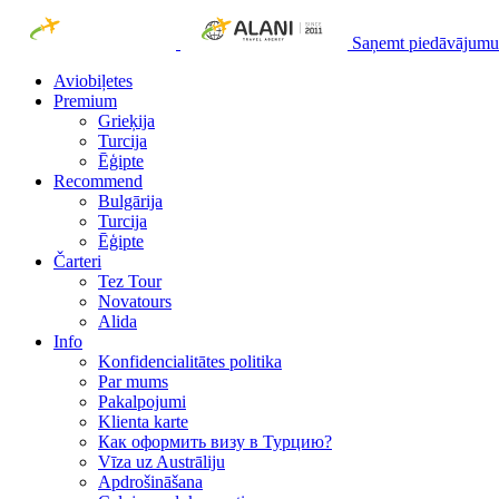
Saņemt piedāvājumu
Aviobiļetes
Premium
Grieķija
Turcija
Ēģipte
Recommend
Bulgārija
Turcija
Ēģipte
Čarteri
Tez Tour
Novatours
Alida
Info
Konfidencialitātes politika
Par mums
Рakalpojumi
Klienta karte
Как оформить визу в Турцию?
Vīza uz Austrāliju
Apdrošināšana