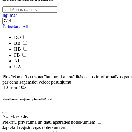
Ilgums
7-14
Ēdinašana
All
RO
BB
HB
FB
AI
UAI
Pievēršam Jūsu uzmanību tam, ka norādītās cenas ir ​informatīvas ​pama
par cenu saņemsiet veicot pasūtījumu.
12
from 903
Pieteikums ceļojuma piemeklēšanai
Notiek ielāde...
Piekrītu privātuma un datu apstrādes noteikumiem
Japiekrīt reģistrācijas noteikumiem