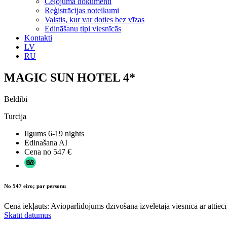
Ceļojuma dokumenti
Reģistrācijas noteikumi
Valstis, kur var doties bez vīzas
Ēdināšanu tipi viesnīcās
Kontakti
LV
RU
MAGIC SUN HOTEL 4*
Beldibi
Turcija
Ilgums
6-19 nights
Ēdinašana
AI
Cena no
547 €
No 547 eiro; par personu
Cenā iekļauts: Aviopārlidojums dzīvošana izvēlētajā viesnīcā ar attiecī
Skatīt datumus