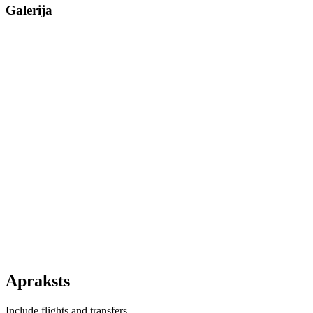
Galerija
Apraksts
Include flights and transfers