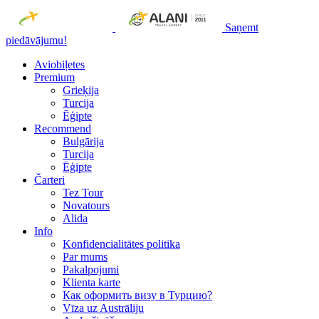
Saņemt
piedāvājumu!
Aviobiļetes
Premium
Grieķija
Turcija
Ēģipte
Recommend
Bulgārija
Turcija
Ēģipte
Čarteri
Tez Tour
Novatours
Alida
Info
Konfidencialitātes politika
Par mums
Рakalpojumi
Klienta karte
Как оформить визу в Турцию?
Vīza uz Austrāliju