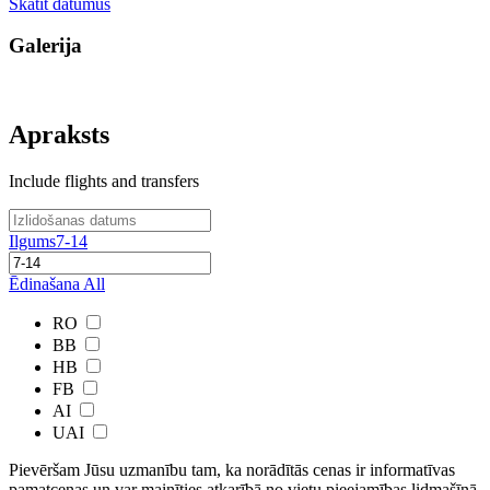
Skatīt datumus
Galerija
Apraksts
Include flights and transfers
Ilgums
7-14
Ēdinašana
All
RO
BB
HB
FB
AI
UAI
Pievēršam Jūsu uzmanību tam, ka norādītās cenas ir ​informatīvas ​
pamatcenas un var mainīties atkarībā ​no ​vietu pieejamības lidmašīnā