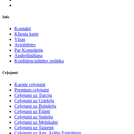
Info
Kontakti
Klienta karte
Vīzas
Aviobiļetes
Par Kompāniju
Apdrošināšana
Konfidencialitātes politika
Ceļojumi
Karstie ceļojumi
Premium ceļojumi
Ceļojumi uz Turciju
Ceļojumi uz Grieķiju
Ceļojumi uz Bulgāriju
Ceļojumi uz Ēģipti
Ceļojumi uz Spāniju
Ceļojumi uz Melnkalni
Ceļojumi uz Taizemi
Ceļojumi uz Apv. Arābu Emirātiem