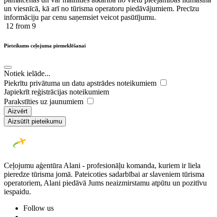
un viesnīcā, kā arī no tūrisma operatoru piedāvājumiem. Precīzu
informāciju par cenu saņemsiet veicot pasūtījumu.
12
from 9
Pieteikums ceļojuma piemeklēšanai
Notiek ielāde...
Piekrītu privātuma un datu apstrādes noteikumiem
Japiekrīt reģistrācijas noteikumiem
Parakstīties uz jaunumiem
Aizvērt
Aizsūtīt pieteikumu
Ceļojumu aģentūra Alani - profesionāļu komanda, kuriem ir liela
pieredze tūrisma jomā. Pateicoties sadarbībai ar slaveniem tūrisma
operatoriem, Alani piedāvā Jums neaizmirstamu atpūtu un pozitīvu
iespaidu.
Follow us