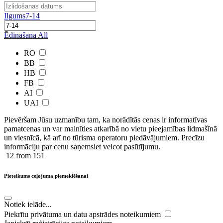
Ilgums
7-14
Ēdinašana
All
RO
BB
HB
FB
AI
UAI
Pievēršam Jūsu uzmanību tam, ka norādītās cenas ir ​informatīvas ​
pamatcenas un var mainīties atkarībā ​no ​vietu pieejamības lidmašīnā
un viesnīcā, kā arī no tūrisma operatoru piedāvājumiem. Precīzu
informāciju par cenu saņemsiet veicot pasūtījumu.
12
from 151
Pieteikums ceļojuma piemeklēšanai
Notiek ielāde...
Piekrītu privātuma un datu apstrādes noteikumiem