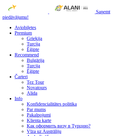
Saņemt
piedāvājumu!
Aviobiļetes
Premium
Grieķija
Turcija
Ēģipte
Recommend
Bulgārija
Turcija
Ēģipte
Čarteri
Tez Tour
Novatours
Alida
Info
Konfidencialitātes politika
Par mums
Рakalpojumi
Klienta karte
Как оформить визу в Турцию?
Vīza uz Austrāliju