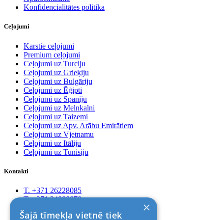
Konfidencialitātes politika
Ceļojumi
Karstie ceļojumi
Premium ceļojumi
Ceļojumi uz Turciju
Ceļojumi uz Grieķiju
Ceļojumi uz Bulgāriju
Ceļojumi uz Ēģipti
Ceļojumi uz Spāniju
Ceļojumi uz Melnkalni
Ceļojumi uz Taizemi
Ceļojumi uz Apv. Arābu Emirātiem
Ceļojumi uz Vjetnamu
Ceļojumi uz Itāliju
Ceļojumi uz Tunisiju
Kontakti
T. +371 26228085
T. +371 24888878
×
Rīga, Kr.Barona 88
Šajā tīmekļa vietnē tiek