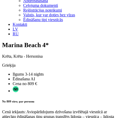
Apdrošināšana
Ceļojuma dokumenti
Reģistrācijas noteikumi
Valstis, kur var doties bez vīzas
Ēdināšanu tipi viesnīcās
Kontakti
LV
RU
Marina Beach 4*
Krēta, Krēta - Hersonisa
Grieķija
Ilgums
3-14 nights
Ēdinašana
AI
Cena no
809 €
No 809 eiro; par personu
Cenā iekļauts: Aviopārlidojums dzīvošana izvēlētajā viesnīcā ar
attiecīgo ēdināšanas tipu grupas transfērs lidosta – viesnīca – lidosta