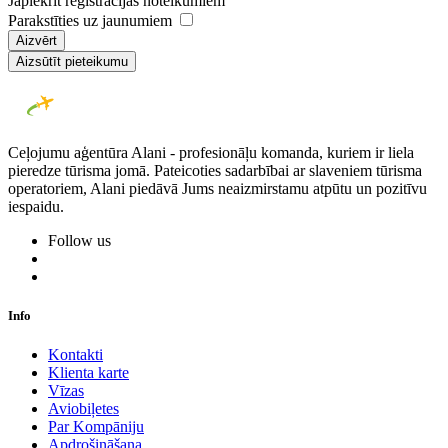
Japiekrīt reģistrācijas noteikumiem
Parakstīties uz jaunumiem
Aizvērt
Aizsūtīt pieteikumu
Ceļojumu aģentūra Alani - profesionāļu komanda, kuriem ir liela
pieredze tūrisma jomā. Pateicoties sadarbībai ar slaveniem tūrisma
operatoriem, Alani piedāvā Jums neaizmirstamu atpūtu un pozitīvu
iespaidu.
Follow us
Info
Kontakti
Klienta karte
Vīzas
Aviobiļetes
Par Kompāniju
Apdrošināšana