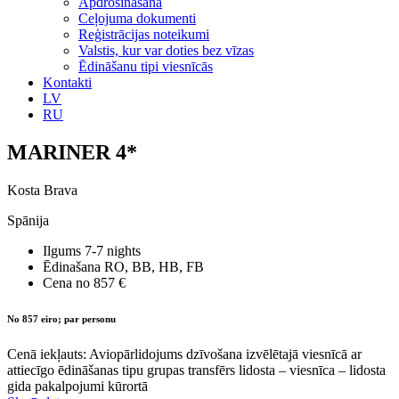
Apdrošināšana
Ceļojuma dokumenti
Reģistrācijas noteikumi
Valstis, kur var doties bez vīzas
Ēdināšanu tipi viesnīcās
Kontakti
LV
RU
MARINER 4*
Kosta Brava
Spānija
Ilgums
7-7 nights
Ēdinašana
RO, BB, HB, FB
Cena no
857 €
No 857 eiro; par personu
Cenā iekļauts: Aviopārlidojums dzīvošana izvēlētajā viesnīcā ar
attiecīgo ēdināšanas tipu grupas transfērs lidosta – viesnīca – lidosta
gida pakalpojumi kūrortā