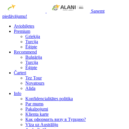
Saņemt
piedāvājumu!
Aviobiļetes
Premium
Grieķija
Turcija
Ēģipte
Recommend
Bulgārija
Turcija
Ēģipte
Čarteri
Tez Tour
Novatours
Alida
Info
Konfidencialitātes politika
Par mums
Рakalpojumi
Klienta karte
Как оформить визу в Турцию?
Vīza uz Austrāliju