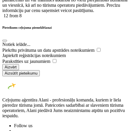
un viesnīcā, kā arī no tūrisma operatoru piedāvājumiem. Precīzu
informāciju par cenu saņemsiet veicot pasūtījumu.
12
from 8
Pieteikums ceļojuma piemeklēšanai
Notiek ielāde...
Piekrītu privātuma un datu apstrādes noteikumiem
Japiekrīt reģistrācijas noteikumiem
Parakstīties uz jaunumiem
Aizvērt
Aizsūtīt pieteikumu
Ceļojumu aģentūra Alani - profesionāļu komanda, kuriem ir liela
pieredze tūrisma jomā. Pateicoties sadarbībai ar slaveniem tūrisma
operatoriem, Alani piedāvā Jums neaizmirstamu atpūtu un pozitīvu
iespaidu.
Follow us