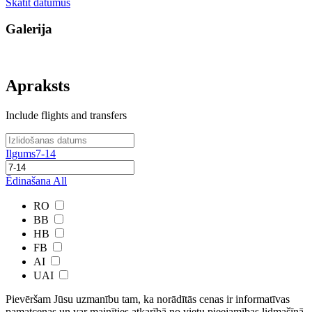
Skatīt datumus
Galerija
Apraksts
Include flights and transfers
Ilgums
7-14
Ēdinašana
All
RO
BB
HB
FB
AI
UAI
Pievēršam Jūsu uzmanību tam, ka norādītās cenas ir ​informatīvas ​
pamatcenas un var mainīties atkarībā ​no ​vietu pieejamības lidmašīnā