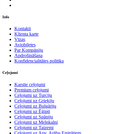
Info
Kontakti
Klienta karte
Vīzas
Aviobiļetes
Par Kompāniju
Apdrošināšana
Konfidencialitātes politika
Ceļojumi
Karstie ceļojumi
Premium ceļojumi
Ceļojumi uz Turciju
Ceļojumi uz Grieķiju
Ceļojumi uz Bulgāriju
Ceļojumi uz Ēģipti
Ceļojumi uz Spāniju
Ceļojumi uz Melnkalni
Ceļojumi uz Taizemi
Ceļojumi uz Apv. Arābu Emirātiem