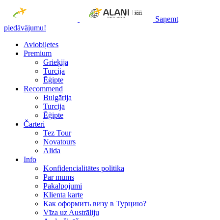
Saņemt
piedāvājumu!
Aviobiļetes
Premium
Grieķija
Turcija
Ēģipte
Recommend
Bulgārija
Turcija
Ēģipte
Čarteri
Tez Tour
Novatours
Alida
Info
Konfidencialitātes politika
Par mums
Рakalpojumi
Klienta karte
Как оформить визу в Турцию?
Vīza uz Austrāliju