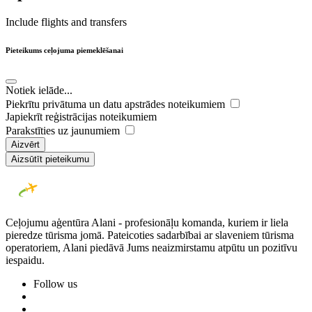
Include flights and transfers
Pieteikums ceļojuma piemeklēšanai
Notiek ielāde...
Piekrītu privātuma un datu apstrādes noteikumiem
Japiekrīt reģistrācijas noteikumiem
Parakstīties uz jaunumiem
Aizvērt
Aizsūtīt pieteikumu
Ceļojumu aģentūra Alani - profesionāļu komanda, kuriem ir liela
pieredze tūrisma jomā. Pateicoties sadarbībai ar slaveniem tūrisma
operatoriem, Alani piedāvā Jums neaizmirstamu atpūtu un pozitīvu
iespaidu.
Follow us