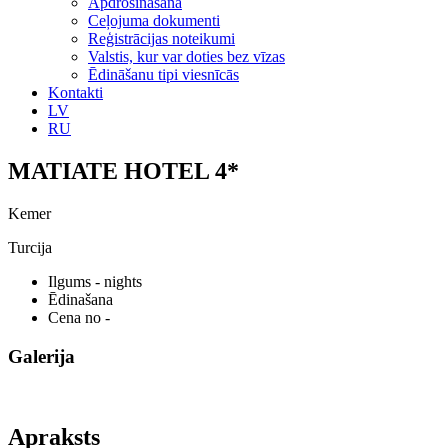
Apdrošināšana
Ceļojuma dokumenti
Reģistrācijas noteikumi
Valstis, kur var doties bez vīzas
Ēdināšanu tipi viesnīcās
Kontakti
LV
RU
MATIATE HOTEL 4*
Kemer
Turcija
Ilgums
- nights
Ēdinašana
Cena no
-
Galerija
Apraksts