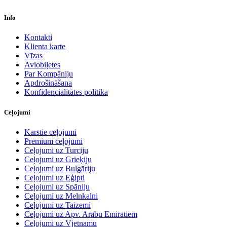
Info
Kontakti
Klienta karte
Vīzas
Aviobiļetes
Par Kompāniju
Apdrošināšana
Konfidencialitātes politika
Ceļojumi
Karstie ceļojumi
Premium ceļojumi
Ceļojumi uz Turciju
Ceļojumi uz Grieķiju
Ceļojumi uz Bulgāriju
Ceļojumi uz Ēģipti
Ceļojumi uz Spāniju
Ceļojumi uz Melnkalni
Ceļojumi uz Taizemi
Ceļojumi uz Apv. Arābu Emirātiem
Ceļojumi uz Vjetnamu