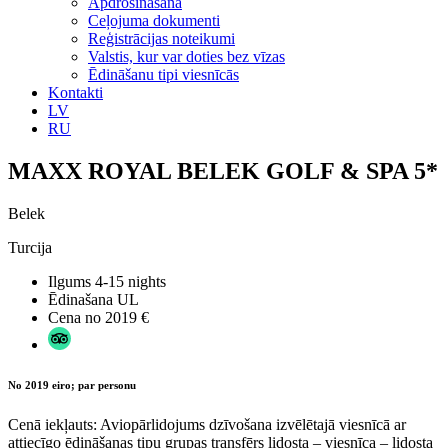
Apdrošināšana
Ceļojuma dokumenti
Reģistrācijas noteikumi
Valstis, kur var doties bez vīzas
Ēdināšanu tipi viesnīcās
Kontakti
LV
RU
MAXX ROYAL BELEK GOLF & SPA 5*
Belek
Turcija
Ilgums
4-15 nights
Ēdinašana
UL
Cena no
2019 €
No 2019 eiro; par personu
Cenā iekļauts: Aviopārlidojums dzīvošana izvēlētajā viesnīcā ar
attiecīgo ēdināšanas tipu grupas transfērs lidosta – viesnīca – lidosta