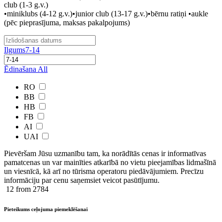
club (1-3 g.v.)
•miniklubs (4-12 g.v.)•junior club (13-17 g.v.)•bērnu ratiņi •aukle
(pēc pieprasījuma, maksas pakalpojums)
Ilgums
7-14
Ēdinašana
All
RO
BB
HB
FB
AI
UAI
Pievēršam Jūsu uzmanību tam, ka norādītās cenas ir ​informatīvas ​
pamatcenas un var mainīties atkarībā ​no ​vietu pieejamības lidmašīnā
un viesnīcā, kā arī no tūrisma operatoru piedāvājumiem. Precīzu
informāciju par cenu saņemsiet veicot pasūtījumu.
12
from 2784
Pieteikums ceļojuma piemeklēšanai