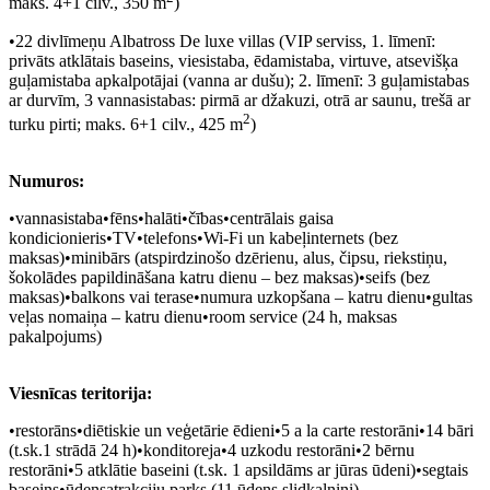
maks. 4+1 cilv., 350 m
)
•22 divlīmeņu Albatross De luxe villas (VIP serviss, 1. līmenī:
privāts atklātais baseins, viesistaba, ēdamistaba, virtuve, atsevišķa
guļamistaba apkalpotājai (vanna ar dušu); 2. līmenī: 3 guļamistabas
ar durvīm, 3 vannasistabas: pirmā ar džakuzi, otrā ar saunu, trešā ar
2
turku pirti; maks. 6+1 cilv., 425 m
)
Numuros:
•vannasistaba•fēns•halāti•čības•centrālais gaisa
kondicionieris•TV•telefons•Wi-Fi un kabeļinternets (bez
maksas)•minibārs (atspirdzinošo dzērienu, alus, čipsu, riekstiņu,
šokolādes papildināšana katru dienu – bez maksas)•seifs (bez
maksas)•balkons vai terase•numura uzkopšana – katru dienu•gultas
veļas nomaiņa – katru dienu•room service (24 h, maksas
pakalpojums)
Viesnīcas teritorija:
•restorāns•diētiskie un veģetārie ēdieni•5 a la carte restorāni•14 bāri
(t.sk.1 strādā 24 h)•konditoreja•4 uzkodu restorāni•2 bērnu
restorāni•5 atklātie baseini (t.sk. 1 apsildāms ar jūras ūdeni)•segtais
baseins•ūdensatrakciju parks (11 ūdens slidkalniņi)