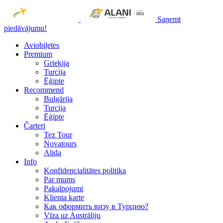
Saņemt
piedāvājumu!
Aviobiļetes
Premium
Grieķija
Turcija
Ēģipte
Recommend
Bulgārija
Turcija
Ēģipte
Čarteri
Tez Tour
Novatours
Alida
Info
Konfidencialitātes politika
Par mums
Рakalpojumi
Klienta karte
Как оформить визу в Турцию?
Vīza uz Austrāliju