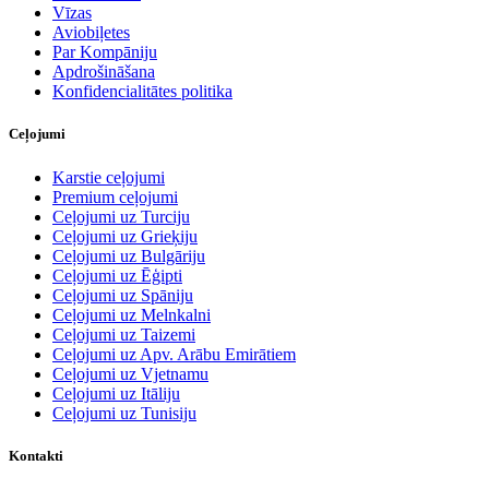
Vīzas
Aviobiļetes
Par Kompāniju
Apdrošināšana
Konfidencialitātes politika
Ceļojumi
Karstie ceļojumi
Premium ceļojumi
Ceļojumi uz Turciju
Ceļojumi uz Grieķiju
Ceļojumi uz Bulgāriju
Ceļojumi uz Ēģipti
Ceļojumi uz Spāniju
Ceļojumi uz Melnkalni
Ceļojumi uz Taizemi
Ceļojumi uz Apv. Arābu Emirātiem
Ceļojumi uz Vjetnamu
Ceļojumi uz Itāliju
Ceļojumi uz Tunisiju
Kontakti