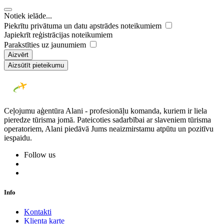
Notiek ielāde...
Piekrītu privātuma un datu apstrādes noteikumiem
Japiekrīt reģistrācijas noteikumiem
Parakstīties uz jaunumiem
Aizvērt
Aizsūtīt pieteikumu
Ceļojumu aģentūra Alani - profesionāļu komanda, kuriem ir liela
pieredze tūrisma jomā. Pateicoties sadarbībai ar slaveniem tūrisma
operatoriem, Alani piedāvā Jums neaizmirstamu atpūtu un pozitīvu
iespaidu.
Follow us
Info
Kontakti
Klienta karte