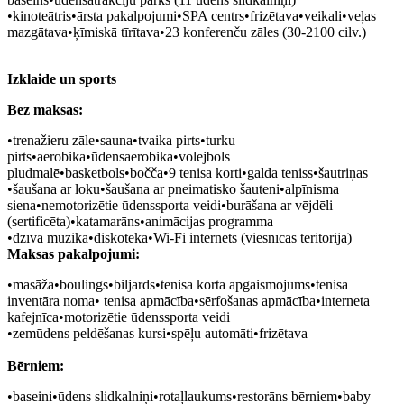
•kinoteātris•ārsta pakalpojumi•SPA centrs•frizētava•veikali•veļas
mazgātava•ķīmiskā tīrītava•23 konferenču zāles (30-2100 cilv.)
Izklaide un sports
Bez maksas:
•trenažieru zāle•sauna•tvaika pirts•turku
pirts•aerobika•ūdensaerobika•volejbols
pludmalē•basketbols•bočča•9 tenisa korti•galda teniss•šautriņas
•šaušana ar loku•šaušana ar pneimatisko šauteni•alpīnisma
siena•nemotorizētie ūdenssporta veidi•burāšana ar vējdēli
(sertificēta)•katamarāns•animācijas programma
•dzīvā mūzika•diskotēka•Wi-Fi internets (viesnīcas teritorijā)
Maksas pakalpojumi:
•masāža•boulings•biljards•tenisa korta apgaismojums•tenisa
inventāra noma• tenisa apmācība•sērfošanas apmācība•interneta
kafejnīca•motorizētie ūdenssporta veidi
•zemūdens peldēšanas kursi•spēļu automāti•frizētava
Bērniem:
•baseini•ūdens slidkalniņi•rotaļlaukums•restorāns bērniem•baby