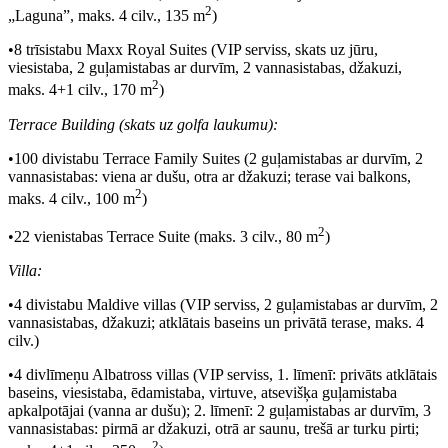
2
„Laguna”, maks. 4 cilv., 135 m
)
•8 trīsistabu Maxx Royal Suites (VIP serviss, skats uz jūru,
viesistaba, 2 guļamistabas ar durvīm, 2 vannasistabas, džakuzi,
2
maks. 4+1 cilv., 170 m
)
Terrace Building (skats uz golfa laukumu):
•100 divistabu Terrace Family Suites (2 guļamistabas ar durvīm, 2
vannasistabas: viena ar dušu, otra ar džakuzi; terase vai balkons,
2
maks. 4 cilv., 100 m
)
2
•22 vienistabas Terrace Suite (maks. 3 cilv., 80 m
)
Villa:
•4 divistabu Maldive villas (VIP serviss, 2 guļamistabas ar durvīm, 2
vannasistabas, džakuzi; atklātais baseins un privātā terase, maks. 4
cilv.)
•4 divlīmeņu Albatross villas (VIP serviss, 1. līmenī: privāts atklātais
baseins, viesistaba, ēdamistaba, virtuve, atsevišķa guļamistaba
apkalpotājai (vanna ar dušu); 2. līmenī: 2 guļamistabas ar durvīm, 3
vannasistabas: pirmā ar džakuzi, otrā ar saunu, trešā ar turku pirti;
2