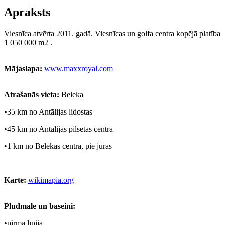
Apraksts
Viesnīca atvērta 2011. gadā. Viesnīcas un golfa centra kopējā platība
1 050 000 m2 .
Mājaslapa:
www.maxxroyal.com
Atrašanās vieta:
Beleka
•35 km no Antālijas lidostas
•45 km no Antālijas pilsētas centra
•1 km no Belekas centra, pie jūras
Karte:
wikimapia.org
Pludmale un baseini:
•pirmā līnija