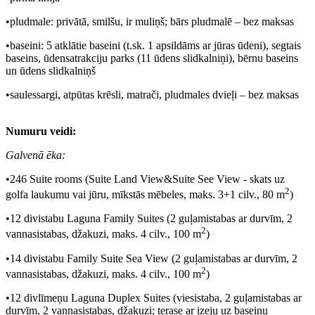
•pludmale: privātā, smilšu, ir muliņš; bārs pludmalē – bez maksas
•baseini: 5 atklātie baseini (t.sk. 1 apsildāms ar jūras ūdeni), segtais
baseins, ūdensatrakciju parks (11 ūdens slidkalniņi), bērnu baseins
un ūdens slidkalniņš
•saulessargi, atpūtas krēsli, matrači, pludmales dvieļi – bez maksas
Numuru veidi:
Galvenā ēka:
•246 Suite rooms (Suite Land View&Suite See View - skats uz
2
golfa laukumu vai jūru, mīkstās mēbeles, maks. 3+1 cilv., 80 m
)
•12 divistabu Laguna Family Suites (2 guļamistabas ar durvīm, 2
2
vannasistabas, džakuzi, maks. 4 cilv., 100 m
)
•14 divistabu Family Suite Sea View (2 guļamistabas ar durvīm, 2
2
vannasistabas, džakuzi, maks. 4 cilv., 100 m
)
•12 divlīmeņu Laguna Duplex Suites (viesistaba, 2 guļamistabas ar
durvīm, 2 vannasistabas, džakuzi; terase ar izeju uz baseinu