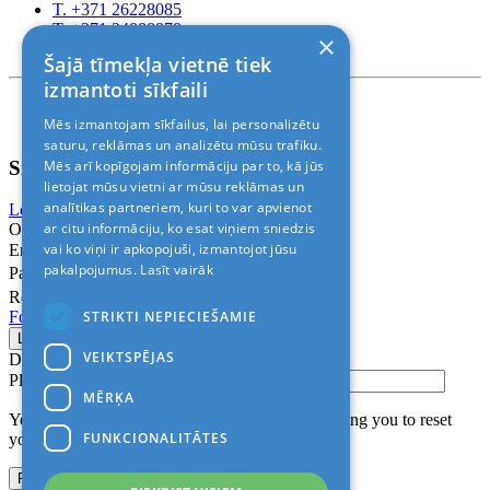
T. +371 26228085
T. +371 24888878
×
Rīga, Kr.Barona 88
Šajā tīmekļa vietnē tiek
izmantoti sīkfaili
Nosacījumi un atrunas
Mēs izmantojam sīkfailus, lai personalizētu
© 2011-2026> «ALANI SIA»
saturu, reklāmas un analizētu mūsu trafiku.
Sign In
Mēs arī kopīgojam informāciju par to, kā jūs
lietojat mūsu vietni ar mūsu reklāmas un
analītikas partneriem, kuri to var apvienot
Login with Facebook
Login with Google
ar citu informāciju, ko esat viņiem sniedzis
Or
vai ko viņi ir apkopojuši, izmantojot jūsu
Email
pakalpojumus.
Lasīt vairāk
Password
Remember me
STRIKTI NEPIECIEŠAMIE
Forgot Password?
VEIKTSPĒJAS
Don’t have an account?
Sign up
Please confirm login email below
MĒRĶA
You will receive an email containing a link allowing you to reset
FUNKCIONALITĀTES
your password to a new preferred one.