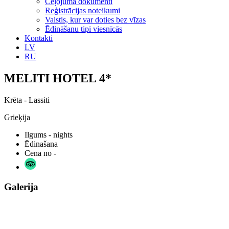
Ceļojuma dokumenti
Reģistrācijas noteikumi
Valstis, kur var doties bez vīzas
Ēdināšanu tipi viesnīcās
Kontakti
LV
RU
MELITI HOTEL 4*
Krēta - Lassiti
Grieķija
Ilgums
- nights
Ēdinašana
Cena no
-
Galerija