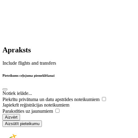
Apraksts
Include flights and transfers
Pieteikums ceļojuma piemeklēšanai
Notiek ielāde...
Piekrītu privātuma un datu apstrādes noteikumiem
Japiekrīt reģistrācijas noteikumiem
Parakstīties uz jaunumiem
Aizvērt
Aizsūtīt pieteikumu