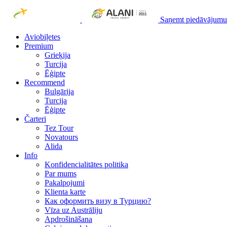
Saņemt piedāvājumu
Aviobiļetes
Premium
Grieķija
Turcija
Ēģipte
Recommend
Bulgārija
Turcija
Ēģipte
Čarteri
Tez Tour
Novatours
Alida
Info
Konfidencialitātes politika
Par mums
Рakalpojumi
Klienta karte
Как оформить визу в Турцию?
Vīza uz Austrāliju
Apdrošināšana