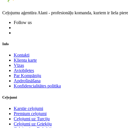
Ceļojumu aģentūra Alani - profesionāļu komanda, kuriem ir liela piere
Follow us
Info
Kontakti
Klienta karte
Vīzas
Aviobiļetes
Par Kompāniju
Apdrošināšana
Konfidencialitātes politika
Ceļojumi
Karstie ceļojumi
Premium ceļojumi
Ceļojumi uz Turciju
Ceļojumi uz Grieķiju