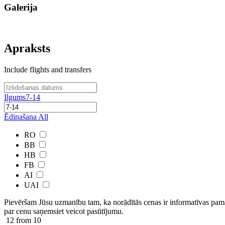
Galerija
Apraksts
Include flights and transfers
Ilgums
7-14
Ēdinašana
All
RO
BB
HB
FB
AI
UAI
Pievēršam Jūsu uzmanību tam, ka norādītās cenas ir ​informatīvas ​pama
par cenu saņemsiet veicot pasūtījumu.
12
from 10