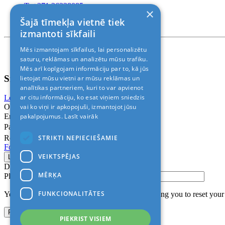
T. +371 26228085
×
T. +371 24888878
Šajā tīmekļa vietnē tiek
Rīga, Kr.Barona 88
izmantoti sīkfaili
Mēs izmantojam sīkfailus, lai personalizētu
Nosacījumi un atrunas
© 2011-2026> «ALANI SIA»
saturu, reklāmas un analizētu mūsu trafiku.
Mēs arī kopīgojam informāciju par to, kā jūs
Sign In
lietojat mūsu vietni ar mūsu reklāmas un
analītikas partneriem, kuri to var apvienot
ar citu informāciju, ko esat viņiem sniedzis
Login with Facebook
Login with Google
vai ko viņi ir apkopojuši, izmantojot jūsu
Or
pakalpojumus.
Lasīt vairāk
Email
Password
STRIKTI NEPIECIEŠAMIE
Remember me
Forgot Password?
VEIKTSPĒJAS
Don’t have an account?
Sign up
MĒRĶA
Please confirm login email below
FUNKCIONALITĀTES
You will receive an email containing a link allowing you to reset you
PIEKRIST VISIEM