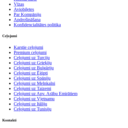
Vīzas
Aviobiļetes
Par Kompāniju
Apdrošināšana
Konfidencialitātes politika
Ceļojumi
Karstie ceļojumi
Premium ceļojumi
Ceļojumi uz Turciju
Ceļojumi uz Grieķiju
Ceļojumi uz Bulgāriju
Ceļojumi uz Ēģipti
Ceļojumi uz Spāniju
Ceļojumi uz Melnkalni
Ceļojumi uz Taizemi
Ceļojumi uz Apv. Arābu Emirātiem
Ceļojumi uz Vjetnamu
Ceļojumi uz Itāliju
Ceļojumi uz Tunisiju
Kontakti