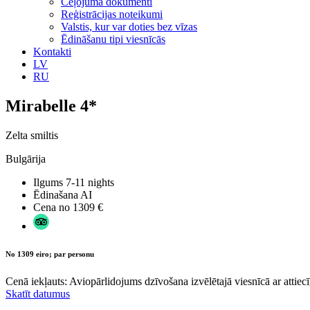
Ceļojuma dokumenti
Reģistrācijas noteikumi
Valstis, kur var doties bez vīzas
Ēdināšanu tipi viesnīcās
Kontakti
LV
RU
Mirabelle 4*
Zelta smiltis
Bulgārija
Ilgums
7-11 nights
Ēdinašana
AI
Cena no
1309 €
No 1309 eiro; par personu
Cenā iekļauts: Aviopārlidojums dzīvošana izvēlētajā viesnīcā ar attiecī
Skatīt datumus