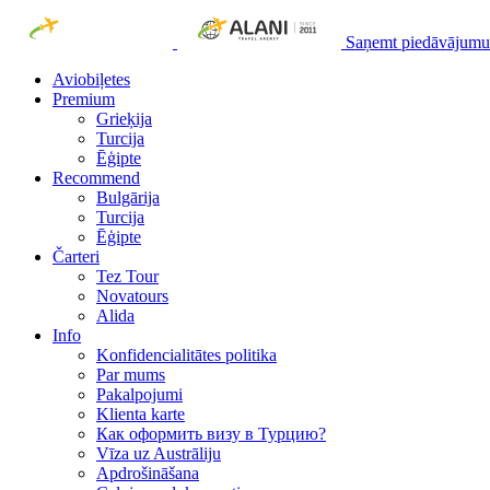
Saņemt piedāvājumu
Aviobiļetes
Premium
Grieķija
Turcija
Ēģipte
Recommend
Bulgārija
Turcija
Ēģipte
Čarteri
Tez Tour
Novatours
Alida
Info
Konfidencialitātes politika
Par mums
Рakalpojumi
Klienta karte
Как оформить визу в Турцию?
Vīza uz Austrāliju
Apdrošināšana