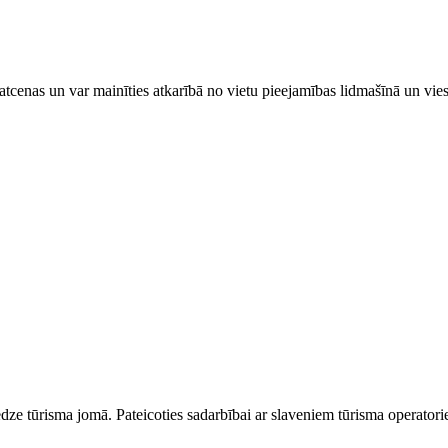
tcenas un var mainīties atkarībā ​no ​vietu pieejamības lidmašīnā un vi
dze tūrisma jomā. Pateicoties sadarbībai ar slaveniem tūrisma operator