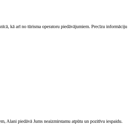
esnīcā, kā arī no tūrisma operatoru piedāvājumiem. Precīzu informāciju
iem, Alani piedāvā Jums neaizmirstamu atpūtu un pozitīvu iespaidu.