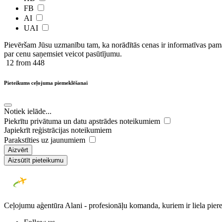
FB
AI
UAI
Pievēršam Jūsu uzmanību tam, ka norādītās cenas ir ​informatīvas ​pama
par cenu saņemsiet veicot pasūtījumu.
12
from 448
Pieteikums ceļojuma piemeklēšanai
Notiek ielāde...
Piekrītu privātuma un datu apstrādes noteikumiem
Japiekrīt reģistrācijas noteikumiem
Parakstīties uz jaunumiem
Aizvērt
Aizsūtīt pieteikumu
Ceļojumu aģentūra Alani - profesionāļu komanda, kuriem ir liela piere