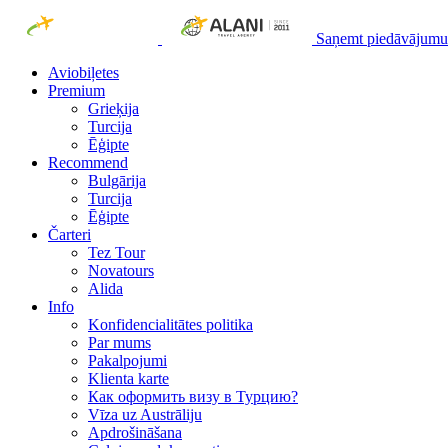
Saņemt piedāvājumu
Aviobiļetes
Premium
Grieķija
Turcija
Ēģipte
Recommend
Bulgārija
Turcija
Ēģipte
Čarteri
Tez Tour
Novatours
Alida
Info
Konfidencialitātes politika
Par mums
Рakalpojumi
Klienta karte
Как оформить визу в Турцию?
Vīza uz Austrāliju
Apdrošināšana