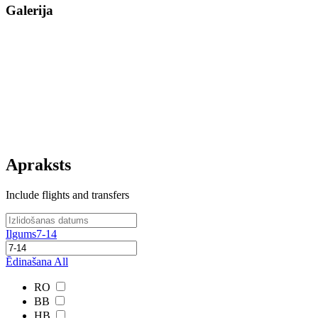
Galerija
Apraksts
Include flights and transfers
Ilgums
7-14
Ēdinašana
All
RO
BB
HB