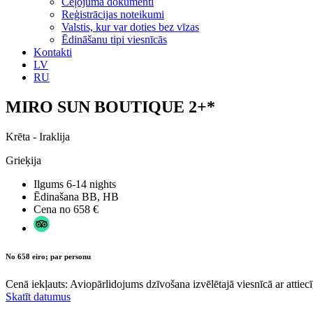
Ceļojuma dokumenti
Reģistrācijas noteikumi
Valstis, kur var doties bez vīzas
Ēdināšanu tipi viesnīcās
Kontakti
LV
RU
MIRO SUN BOUTIQUE 2+*
Krēta - Iraklija
Grieķija
Ilgums
6-14 nights
Ēdinašana
BB, HB
Cena no
658 €
No 658 eiro; par personu
Cenā iekļauts: Aviopārlidojums dzīvošana izvēlētajā viesnīcā ar attiecī
Skatīt datumus