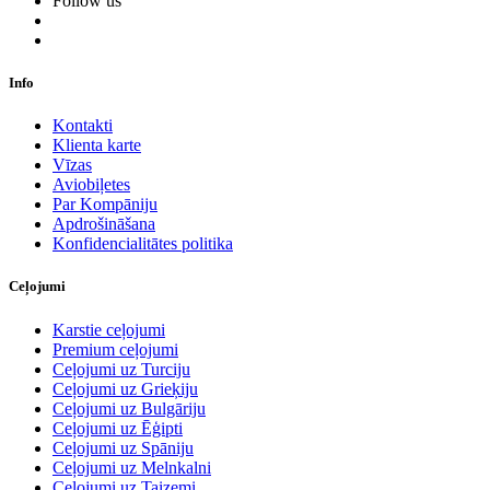
Follow us
Info
Kontakti
Klienta karte
Vīzas
Aviobiļetes
Par Kompāniju
Apdrošināšana
Konfidencialitātes politika
Ceļojumi
Karstie ceļojumi
Premium ceļojumi
Ceļojumi uz Turciju
Ceļojumi uz Grieķiju
Ceļojumi uz Bulgāriju
Ceļojumi uz Ēģipti
Ceļojumi uz Spāniju
Ceļojumi uz Melnkalni
Ceļojumi uz Taizemi