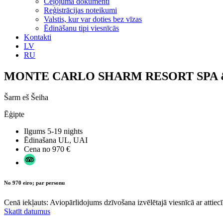
Ceļojuma dokumenti
Reģistrācijas noteikumi
Valstis, kur var doties bez vīzas
Ēdināšanu tipi viesnīcās
Kontakti
LV
RU
MONTE CARLO SHARM RESORT SPA 
Šarm eš Šeiha
Ēģipte
Ilgums
5-19 nights
Ēdinašana
UL, UAI
Cena no
970 €
No 970 eiro; par personu
Cenā iekļauts: Aviopārlidojums dzīvošana izvēlētajā viesnīcā ar attiecī
Skatīt datumus