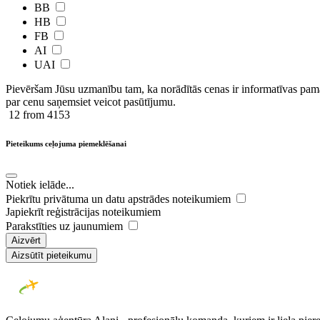
BB
HB
FB
AI
UAI
Pievēršam Jūsu uzmanību tam, ka norādītās cenas ir ​informatīvas ​pama
par cenu saņemsiet veicot pasūtījumu.
12
from 4153
Pieteikums ceļojuma piemeklēšanai
Notiek ielāde...
Piekrītu privātuma un datu apstrādes noteikumiem
Japiekrīt reģistrācijas noteikumiem
Parakstīties uz jaunumiem
Aizvērt
Aizsūtīt pieteikumu