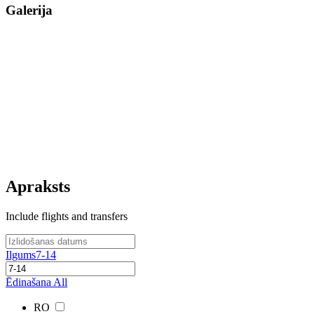
Galerija
Apraksts
Include flights and transfers
Ilgums
7-14
Ēdinašana
All
RO