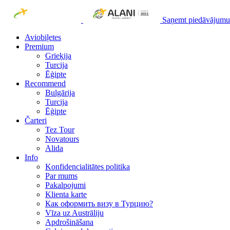
Saņemt piedāvājumu
Aviobiļetes
Premium
Grieķija
Turcija
Ēģipte
Recommend
Bulgārija
Turcija
Ēģipte
Čarteri
Tez Tour
Novatours
Alida
Info
Konfidencialitātes politika
Par mums
Рakalpojumi
Klienta karte
Как оформить визу в Турцию?
Vīza uz Austrāliju
Apdrošināšana