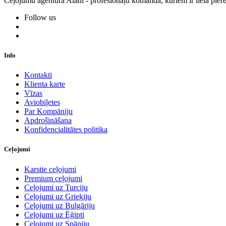
Ceļojumu aģentūra Alani - profesionāļu komanda, kuriem ir liela piere
Follow us
Info
Kontakti
Klienta karte
Vīzas
Aviobiļetes
Par Kompāniju
Apdrošināšana
Konfidencialitātes politika
Ceļojumi
Karstie ceļojumi
Premium ceļojumi
Ceļojumi uz Turciju
Ceļojumi uz Grieķiju
Ceļojumi uz Bulgāriju
Ceļojumi uz Ēģipti
Ceļojumi uz Spāniju