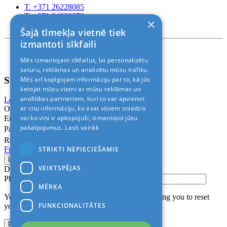
T. +371 26228085
T. +371 24888878
×
Rīga, Kr.Barona 88
Šajā tīmekļa vietnē tiek
izmantoti sīkfaili
Nosacījumi un atrunas
Mēs izmantojam sīkfailus, lai personalizētu
© 2011-2026> «ALANI SIA»
saturu, reklāmas un analizētu mūsu trafiku.
Sign In
Mēs arī kopīgojam informāciju par to, kā jūs
lietojat mūsu vietni ar mūsu reklāmas un
analītikas partneriem, kuri to var apvienot
Login with Facebook
Login with Google
ar citu informāciju, ko esat viņiem sniedzis
Or
vai ko viņi ir apkopojuši, izmantojot jūsu
Email
pakalpojumus.
Lasīt vairāk
Password
Remember me
STRIKTI NEPIECIEŠAMIE
Forgot Password?
VEIKTSPĒJAS
Don’t have an account?
Sign up
Please confirm login email below
MĒRĶA
You will receive an email containing a link allowing you to reset
FUNKCIONALITĀTES
your password to a new preferred one.