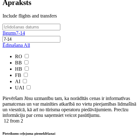
Apraksts
Include flights and transfers
Ilgums
7-14
Ēdinašana
All
RO
BB
HB
FB
AI
UAI
Pievēršam Jūsu uzmanību tam, ka norādītās cenas ir ​informatīvas ​
pamatcenas un var mainīties atkarībā ​no ​vietu pieejamības lidmašīnā
un viesnīcā, kā arī no tūrisma operatoru piedāvājumiem. Precīzu
informāciju par cenu saņemsiet veicot pasūtījumu.
12
from 2
Pieteikums ceļojuma piemeklēšanai