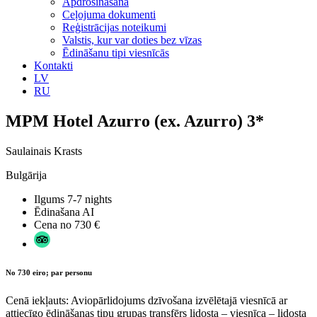
Apdrošināšana
Ceļojuma dokumenti
Reģistrācijas noteikumi
Valstis, kur var doties bez vīzas
Ēdināšanu tipi viesnīcās
Kontakti
LV
RU
MPM Hotel Azurro (ex. Azurro) 3*
Saulainais Krasts
Bulgārija
Ilgums
7-7 nights
Ēdinašana
AI
Cena no
730 €
No 730 eiro; par personu
Cenā iekļauts: Aviopārlidojums dzīvošana izvēlētajā viesnīcā ar
attiecīgo ēdināšanas tipu grupas transfērs lidosta – viesnīca – lidosta