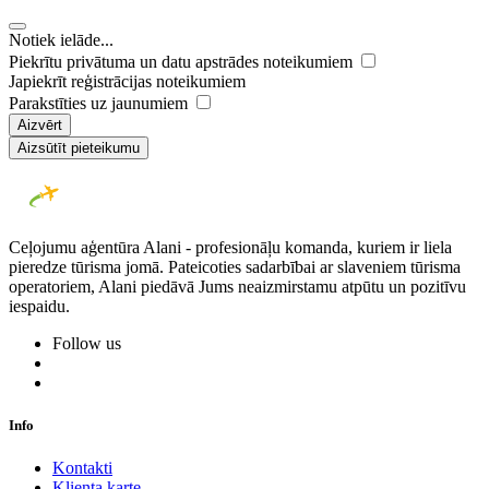
Notiek ielāde...
Piekrītu privātuma un datu apstrādes noteikumiem
Japiekrīt reģistrācijas noteikumiem
Parakstīties uz jaunumiem
Aizvērt
Aizsūtīt pieteikumu
Ceļojumu aģentūra Alani - profesionāļu komanda, kuriem ir liela
pieredze tūrisma jomā. Pateicoties sadarbībai ar slaveniem tūrisma
operatoriem, Alani piedāvā Jums neaizmirstamu atpūtu un pozitīvu
iespaidu.
Follow us
Info
Kontakti
Klienta karte