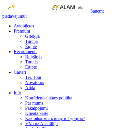
Saņemt
piedāvājumu!
Aviobiļetes
Premium
Grieķija
Turcija
Ēģipte
Recommend
Bulgārija
Turcija
Ēģipte
Čarteri
Tez Tour
Novatours
Alida
Info
Konfidencialitātes politika
Par mums
Рakalpojumi
Klienta karte
Как оформить визу в Турцию?
Vīza uz Austrāliju