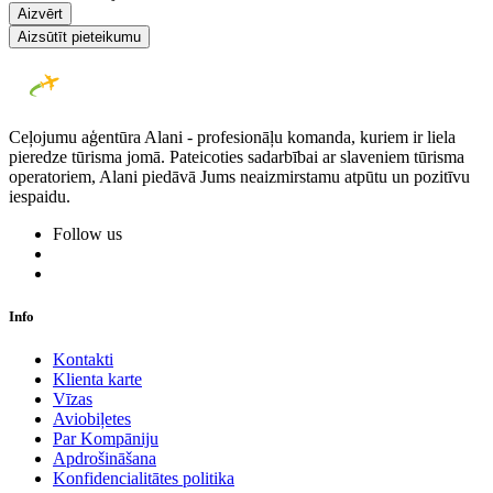
Aizvērt
Aizsūtīt pieteikumu
Ceļojumu aģentūra Alani - profesionāļu komanda, kuriem ir liela
pieredze tūrisma jomā. Pateicoties sadarbībai ar slaveniem tūrisma
operatoriem, Alani piedāvā Jums neaizmirstamu atpūtu un pozitīvu
iespaidu.
Follow us
Info
Kontakti
Klienta karte
Vīzas
Aviobiļetes
Par Kompāniju
Apdrošināšana
Konfidencialitātes politika