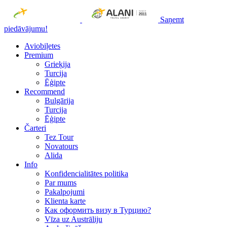
Saņemt
piedāvājumu!
Aviobiļetes
Premium
Grieķija
Turcija
Ēģipte
Recommend
Bulgārija
Turcija
Ēģipte
Čarteri
Tez Tour
Novatours
Alida
Info
Konfidencialitātes politika
Par mums
Рakalpojumi
Klienta karte
Как оформить визу в Турцию?
Vīza uz Austrāliju