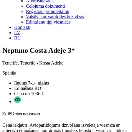
Apdrošināšana
Ceļojuma dokumenti
Reģistrācijas noteikumi
Valstis, kur var doties bez vīzas
Ēdināšanu tipi viesnīcās
Kontakti
LV
RU
Neptuno Costa Adeje 3*
Tenerife, Tenerife - Kosta Adehe
Spānija
Ilgums
7-14 nights
Ēdinašana
RO
Cena no
1036 €
No 1036 eiro; par personu
Cenā iekļauts: Aviopārlidojums dzīvošana izvēlētajā viesnīcā ar
attiecīgo ēdināšanas tipu grupas transfērs lidosta – viesnīca – lidosta