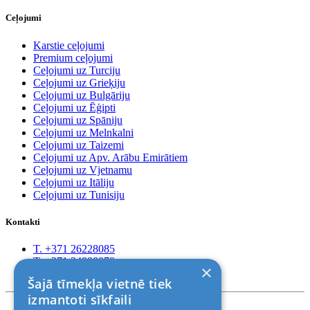
Ceļojumi
Karstie ceļojumi
Premium ceļojumi
Ceļojumi uz Turciju
Ceļojumi uz Grieķiju
Ceļojumi uz Bulgāriju
Ceļojumi uz Ēģipti
Ceļojumi uz Spāniju
Ceļojumi uz Melnkalni
Ceļojumi uz Taizemi
Ceļojumi uz Apv. Arābu Emirātiem
Ceļojumi uz Vjetnamu
Ceļojumi uz Itāliju
Ceļojumi uz Tunisiju
Kontakti
T. +371 26228085
T. +371 24888878
×
Rīga, Kr.Barona 88
Šajā tīmekļa vietnē tiek
izmantoti sīkfaili
Nosacījumi un atrunas