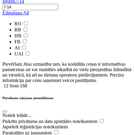
Ilgums
7-14
Ēdinašana
All
RO
BB
HB
FB
AI
UAI
Pievēršam Jūsu uzmanību tam, ka norādītās cenas ir ​informatīvas ​
pamatcenas un var mainīties atkarībā ​no ​vietu pieejamības lidmašīnā
un viesnīcā, kā arī no tūrisma operatoru piedāvājumiem. Precīzu
informāciju par cenu saņemsiet veicot pasūtījumu.
12
from 168
Pieteikums ceļojuma piemeklēšanai
Notiek ielāde...
Piekrītu privātuma un datu apstrādes noteikumiem
Japiekrīt reģistrācijas noteikumiem
Parakstīties uz jaunumiem