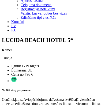
Apdrošināšana
Ceļojuma dokumenti
Reģistrācijas noteikumi
Valstis, kur var doties bez vīzas
Ēdināšanu tipi viesnīcās
Kontakti
LV
RU
LUCIDA BEACH HOTEL 5*
Kemer
Turcija
Ilgums
6-19 nights
Ēdinašana
UL
Cena no
786 €
No 786 eiro; par personu
Cenā iekļauts: Aviopārlidojums dzīvošana izvēlētajā viesnīcā ar
attiecīgo ēdināšanas tipu grupas transfērs lidosta – viesnīca – lidosta