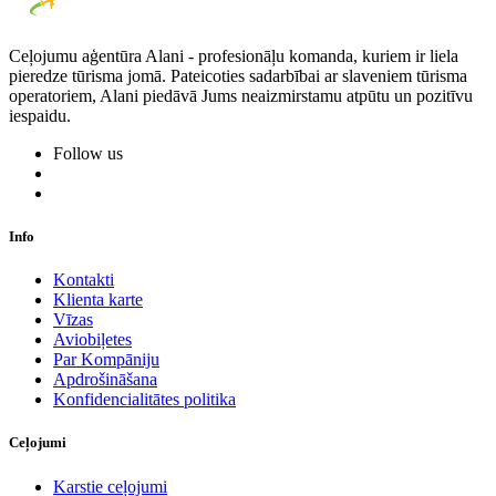
Ceļojumu aģentūra Alani - profesionāļu komanda, kuriem ir liela
pieredze tūrisma jomā. Pateicoties sadarbībai ar slaveniem tūrisma
operatoriem, Alani piedāvā Jums neaizmirstamu atpūtu un pozitīvu
iespaidu.
Follow us
Info
Kontakti
Klienta karte
Vīzas
Aviobiļetes
Par Kompāniju
Apdrošināšana
Konfidencialitātes politika
Ceļojumi
Karstie ceļojumi