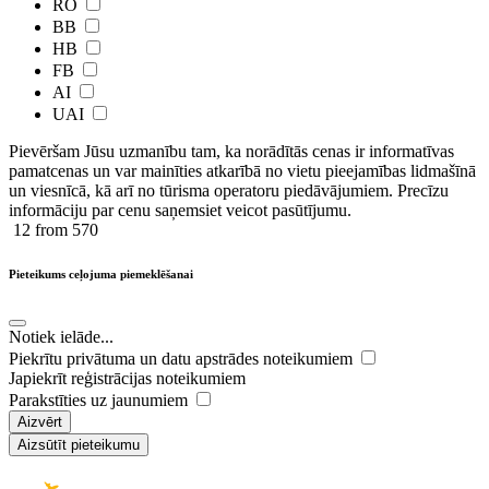
RO
BB
HB
FB
AI
UAI
Pievēršam Jūsu uzmanību tam, ka norādītās cenas ir ​informatīvas ​
pamatcenas un var mainīties atkarībā ​no ​vietu pieejamības lidmašīnā
un viesnīcā, kā arī no tūrisma operatoru piedāvājumiem. Precīzu
informāciju par cenu saņemsiet veicot pasūtījumu.
12
from 570
Pieteikums ceļojuma piemeklēšanai
Notiek ielāde...
Piekrītu privātuma un datu apstrādes noteikumiem
Japiekrīt reģistrācijas noteikumiem
Parakstīties uz jaunumiem
Aizvērt
Aizsūtīt pieteikumu