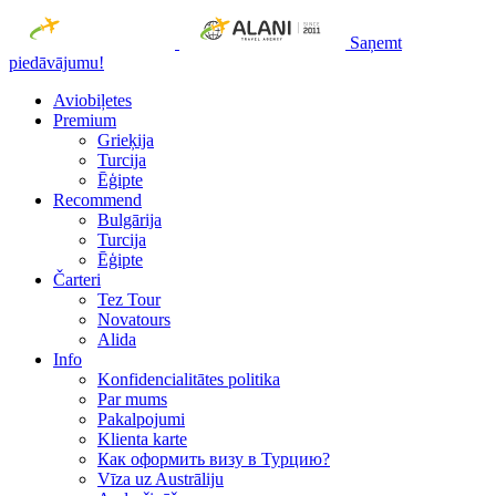
Saņemt
piedāvājumu!
Aviobiļetes
Premium
Grieķija
Turcija
Ēģipte
Recommend
Bulgārija
Turcija
Ēģipte
Čarteri
Tez Tour
Novatours
Alida
Info
Konfidencialitātes politika
Par mums
Рakalpojumi
Klienta karte
Как оформить визу в Турцию?
Vīza uz Austrāliju