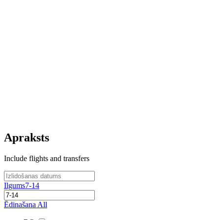
Apraksts
Include flights and transfers
Ilgums
7-14
Ēdinašana
All