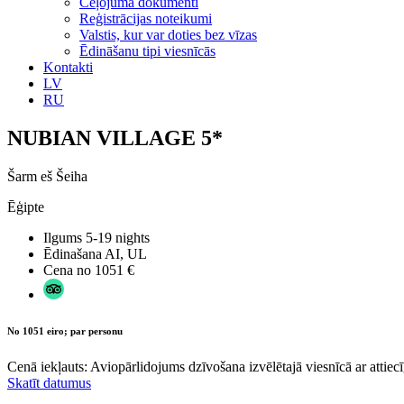
Ceļojuma dokumenti
Reģistrācijas noteikumi
Valstis, kur var doties bez vīzas
Ēdināšanu tipi viesnīcās
Kontakti
LV
RU
NUBIAN VILLAGE 5*
Šarm eš Šeiha
Ēģipte
Ilgums
5-19 nights
Ēdinašana
AI, UL
Cena no
1051 €
No 1051 eiro; par personu
Cenā iekļauts: Aviopārlidojums dzīvošana izvēlētajā viesnīcā ar attiecī
Skatīt datumus