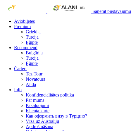
Saņemt piedāvājumu
Aviobiļetes
Premium
Grieķija
Turcija
Ēģipte
Recommend
Bulgārija
Turcija
Ēģipte
Čarteri
Tez Tour
Novatours
Alida
Info
Konfidencialitātes politika
Par mums
Рakalpojumi
Klienta karte
Как оформить визу в Турцию?
Vīza uz Austrāliju
Apdrošināšana