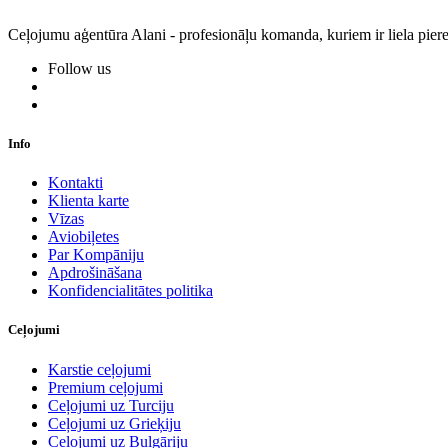
Ceļojumu aģentūra Alani - profesionāļu komanda, kuriem ir liela piere
Follow us
Info
Kontakti
Klienta karte
Vīzas
Aviobiļetes
Par Kompāniju
Apdrošināšana
Konfidencialitātes politika
Ceļojumi
Karstie ceļojumi
Premium ceļojumi
Ceļojumi uz Turciju
Ceļojumi uz Grieķiju
Ceļojumi uz Bulgāriju