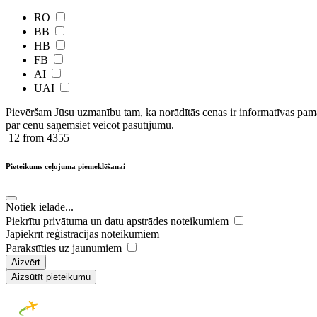
RO
BB
HB
FB
AI
UAI
Pievēršam Jūsu uzmanību tam, ka norādītās cenas ir ​informatīvas ​pama
par cenu saņemsiet veicot pasūtījumu.
12
from 4355
Pieteikums ceļojuma piemeklēšanai
Notiek ielāde...
Piekrītu privātuma un datu apstrādes noteikumiem
Japiekrīt reģistrācijas noteikumiem
Parakstīties uz jaunumiem
Aizvērt
Aizsūtīt pieteikumu