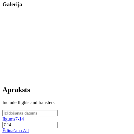
Galerija
Apraksts
Include flights and transfers
Ilgums
7-14
Ēdinašana
All