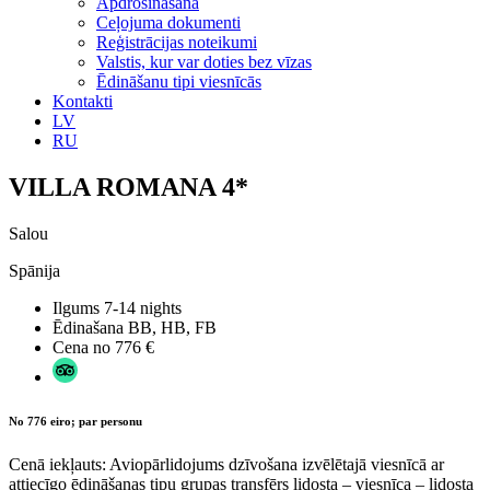
Apdrošināšana
Ceļojuma dokumenti
Reģistrācijas noteikumi
Valstis, kur var doties bez vīzas
Ēdināšanu tipi viesnīcās
Kontakti
LV
RU
VILLA ROMANA 4*
Salou
Spānija
Ilgums
7-14 nights
Ēdinašana
BB, HB, FB
Cena no
776 €
No 776 eiro; par personu
Cenā iekļauts: Aviopārlidojums dzīvošana izvēlētajā viesnīcā ar
attiecīgo ēdināšanas tipu grupas transfērs lidosta – viesnīca – lidosta