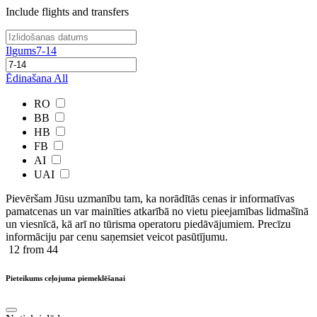
Include flights and transfers
Ilgums
7-14
Ēdinašana
All
RO
BB
HB
FB
AI
UAI
Pievēršam Jūsu uzmanību tam, ka norādītās cenas ir ​informatīvas ​
pamatcenas un var mainīties atkarībā ​no ​vietu pieejamības lidmašīnā
un viesnīcā, kā arī no tūrisma operatoru piedāvājumiem. Precīzu
informāciju par cenu saņemsiet veicot pasūtījumu.
12
from 44
Pieteikums ceļojuma piemeklēšanai