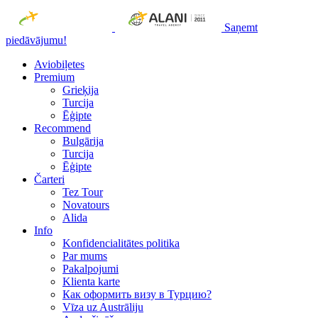
Saņemt
piedāvājumu!
Aviobiļetes
Premium
Grieķija
Turcija
Ēģipte
Recommend
Bulgārija
Turcija
Ēģipte
Čarteri
Tez Tour
Novatours
Alida
Info
Konfidencialitātes politika
Par mums
Рakalpojumi
Klienta karte
Как оформить визу в Турцию?
Vīza uz Austrāliju