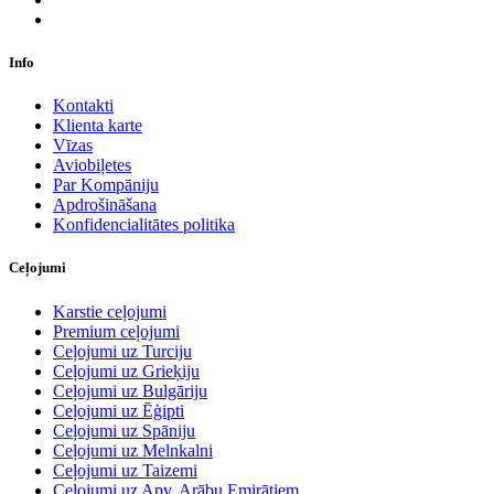
Info
Kontakti
Klienta karte
Vīzas
Aviobiļetes
Par Kompāniju
Apdrošināšana
Konfidencialitātes politika
Ceļojumi
Karstie ceļojumi
Premium ceļojumi
Ceļojumi uz Turciju
Ceļojumi uz Grieķiju
Ceļojumi uz Bulgāriju
Ceļojumi uz Ēģipti
Ceļojumi uz Spāniju
Ceļojumi uz Melnkalni
Ceļojumi uz Taizemi
Ceļojumi uz Apv. Arābu Emirātiem