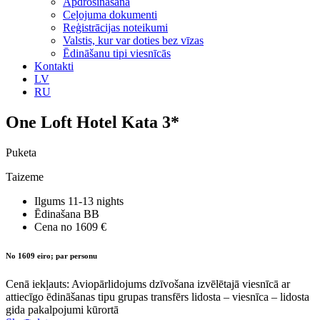
Apdrošināšana
Ceļojuma dokumenti
Reģistrācijas noteikumi
Valstis, kur var doties bez vīzas
Ēdināšanu tipi viesnīcās
Kontakti
LV
RU
One Loft Hotel Kata 3*
Puketa
Taizeme
Ilgums
11-13 nights
Ēdinašana
BB
Cena no
1609 €
No 1609 eiro; par personu
Cenā iekļauts: Aviopārlidojums dzīvošana izvēlētajā viesnīcā ar
attiecīgo ēdināšanas tipu grupas transfērs lidosta – viesnīca – lidosta
gida pakalpojumi kūrortā