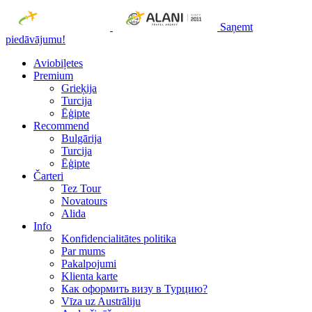
Saņemt
piedāvājumu!
Aviobiļetes
Premium
Grieķija
Turcija
Ēģipte
Recommend
Bulgārija
Turcija
Ēģipte
Čarteri
Tez Tour
Novatours
Alida
Info
Konfidencialitātes politika
Par mums
Рakalpojumi
Klienta karte
Как оформить визу в Турцию?
Vīza uz Austrāliju