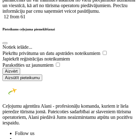
un viesnīcā, kā arī no tūrisma operatoru piedāvājumiem. Precīzu
informāciju par cenu saņemsiet veicot pasūtījumu.
12
from 61
Pieteikums ceļojuma piemeklēšanai
Notiek ielāde...
Piekrītu privātuma un datu apstrādes noteikumiem
Japiekrīt reģistrācijas noteikumiem
Parakstīties uz jaunumiem
Aizvērt
Aizsūtīt pieteikumu
Ceļojumu aģentūra Alani - profesionāļu komanda, kuriem ir liela
pieredze tūrisma jomā. Pateicoties sadarbībai ar slaveniem tūrisma
operatoriem, Alani piedāvā Jums neaizmirstamu atpūtu un pozitīvu
iespaidu.
Follow us