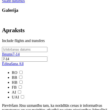
Skatīt datumus
Galerija
Apraksts
Include flights and transfers
Ilgums
7-14
Ēdinašana
All
RO
BB
HB
FB
AI
UAI
Pievēršam Jūsu uzmanību tam, ka norādītās cenas ir ​informatīvas ​
pamatcenas un var mainīties atkarībā ​no ​vietu pieejamības lidmašīnā