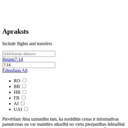
Apraksts
Include flights and transfers
Ilgums
7-14
Ēdinašana
All
RO
BB
HB
FB
AI
UAI
Pievēršam Jūsu uzmanību tam, ka norādītās cenas ir ​informatīvas ​
pamatcenas un var mainīties atkarībā ​no ​vietu pieejamības lidmašīnā