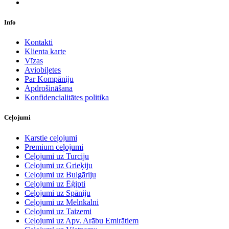
Info
Kontakti
Klienta karte
Vīzas
Aviobiļetes
Par Kompāniju
Apdrošināšana
Konfidencialitātes politika
Ceļojumi
Karstie ceļojumi
Premium ceļojumi
Ceļojumi uz Turciju
Ceļojumi uz Grieķiju
Ceļojumi uz Bulgāriju
Ceļojumi uz Ēģipti
Ceļojumi uz Spāniju
Ceļojumi uz Melnkalni
Ceļojumi uz Taizemi
Ceļojumi uz Apv. Arābu Emirātiem