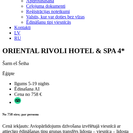
Apdrošināšana
Ceļojuma dokumenti
Reģistrācijas noteikumi
Valstis, kur var doties bez vīzas
Ēdināšanu tipi viesnīcās
Kontakti
LV
RU
ORIENTAL RIVOLI HOTEL & SPA 4*
Šarm eš Šeiha
Ēģipte
Ilgums
5-19 nights
Ēdinašana
AI
Cena no
758 €
No 758 eiro; par personu
Cenā iekļauts: Aviopārlidojums dzīvošana izvēlētajā viesnīcā ar
attiecīgo ēdināšanas tipu grupas transfērs lidosta – viesnīca – lidosta