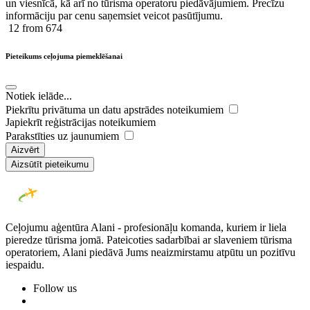
un viesnīcā, kā arī no tūrisma operatoru piedāvājumiem. Precīzu
informāciju par cenu saņemsiet veicot pasūtījumu.
12
from 674
Pieteikums ceļojuma piemeklēšanai
Notiek ielāde...
Piekrītu privātuma un datu apstrādes noteikumiem
Japiekrīt reģistrācijas noteikumiem
Parakstīties uz jaunumiem
Aizvērt
Aizsūtīt pieteikumu
Ceļojumu aģentūra Alani - profesionāļu komanda, kuriem ir liela
pieredze tūrisma jomā. Pateicoties sadarbībai ar slaveniem tūrisma
operatoriem, Alani piedāvā Jums neaizmirstamu atpūtu un pozitīvu
iespaidu.
Follow us