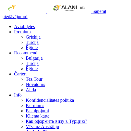
Saņemt
piedāvājumu!
Aviobiļetes
Premium
Grieķija
Turcija
Ēģipte
Recommend
Bulgārija
Turcija
Ēģipte
Čarteri
Tez Tour
Novatours
Alida
Info
Konfidencialitātes politika
Par mums
Рakalpojumi
Klienta karte
Как оформить визу в Турцию?
Vīza uz Austrāliju