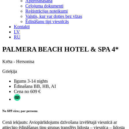
Apdrošināšana
Ceļojuma dokumenti
Reģistrācijas noteikumi
Valstis, kur var doties bez vīzas
Ēdināšanu tipi viesnīcās
Kontakti
LV
RU
PALMERA BEACH HOTEL & SPA 4*
Krēta - Hersonisa
Grieķija
Ilgums
3-14 nights
Ēdinašana
BB, HB, AI
Cena no
609 €
No 609 eiro; par personu
Cenā iekļauts: Aviopārlidojums dzīvošana izvēlētajā viesnīcā ar
attiecīgo ēdināšanas tipu grupas transfērs lidosta – viesnīca – lidosta