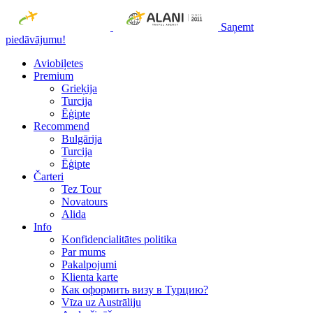
Saņemt
piedāvājumu!
Aviobiļetes
Premium
Grieķija
Turcija
Ēģipte
Recommend
Bulgārija
Turcija
Ēģipte
Čarteri
Tez Tour
Novatours
Alida
Info
Konfidencialitātes politika
Par mums
Рakalpojumi
Klienta karte
Как оформить визу в Турцию?
Vīza uz Austrāliju