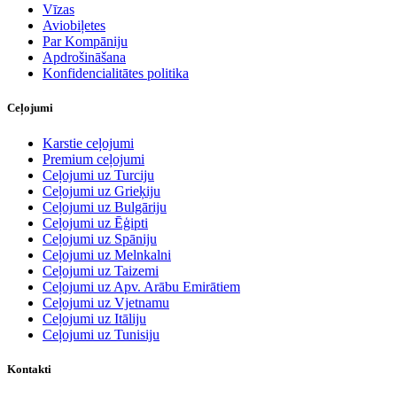
Vīzas
Aviobiļetes
Par Kompāniju
Apdrošināšana
Konfidencialitātes politika
Ceļojumi
Karstie ceļojumi
Premium ceļojumi
Ceļojumi uz Turciju
Ceļojumi uz Grieķiju
Ceļojumi uz Bulgāriju
Ceļojumi uz Ēģipti
Ceļojumi uz Spāniju
Ceļojumi uz Melnkalni
Ceļojumi uz Taizemi
Ceļojumi uz Apv. Arābu Emirātiem
Ceļojumi uz Vjetnamu
Ceļojumi uz Itāliju
Ceļojumi uz Tunisiju
Kontakti