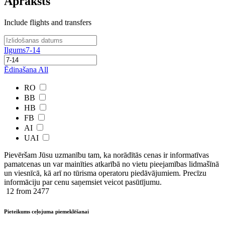
Apraksts
Include flights and transfers
Ilgums
7-14
Ēdinašana
All
RO
BB
HB
FB
AI
UAI
Pievēršam Jūsu uzmanību tam, ka norādītās cenas ir ​informatīvas ​
pamatcenas un var mainīties atkarībā ​no ​vietu pieejamības lidmašīnā
un viesnīcā, kā arī no tūrisma operatoru piedāvājumiem. Precīzu
informāciju par cenu saņemsiet veicot pasūtījumu.
12
from 2477
Pieteikums ceļojuma piemeklēšanai