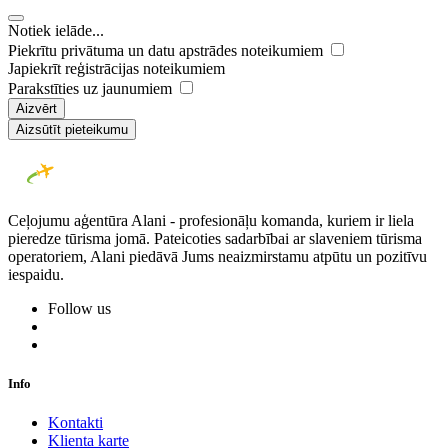
Notiek ielāde...
Piekrītu privātuma un datu apstrādes noteikumiem
Japiekrīt reģistrācijas noteikumiem
Parakstīties uz jaunumiem
Aizvērt
Aizsūtīt pieteikumu
Ceļojumu aģentūra Alani - profesionāļu komanda, kuriem ir liela
pieredze tūrisma jomā. Pateicoties sadarbībai ar slaveniem tūrisma
operatoriem, Alani piedāvā Jums neaizmirstamu atpūtu un pozitīvu
iespaidu.
Follow us
Info
Kontakti
Klienta karte