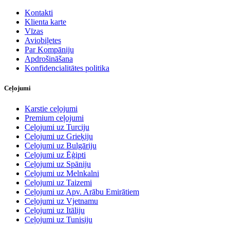
Kontakti
Klienta karte
Vīzas
Aviobiļetes
Par Kompāniju
Apdrošināšana
Konfidencialitātes politika
Ceļojumi
Karstie ceļojumi
Premium ceļojumi
Ceļojumi uz Turciju
Ceļojumi uz Grieķiju
Ceļojumi uz Bulgāriju
Ceļojumi uz Ēģipti
Ceļojumi uz Spāniju
Ceļojumi uz Melnkalni
Ceļojumi uz Taizemi
Ceļojumi uz Apv. Arābu Emirātiem
Ceļojumi uz Vjetnamu
Ceļojumi uz Itāliju
Ceļojumi uz Tunisiju