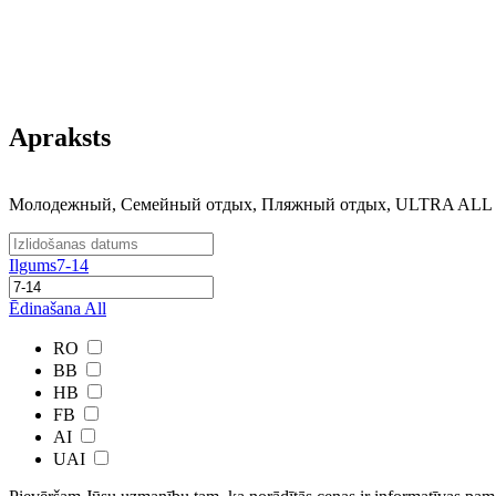
Apraksts
Молодежный, Семейный отдых, Пляжный отдых, ULTRA AL
Ilgums
7-14
Ēdinašana
All
RO
BB
HB
FB
AI
UAI