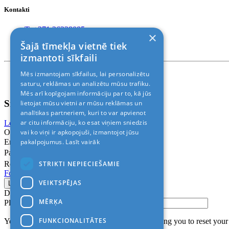
Kontakti
T. +371 26228085
×
T. +371 24888878
Šajā tīmekļa vietnē tiek
Rīga, Kr.Barona 88
izmantoti sīkfaili
Mēs izmantojam sīkfailus, lai personalizētu
Nosacījumi un atrunas
© 2011-2026> «ALANI SIA»
saturu, reklāmas un analizētu mūsu trafiku.
Mēs arī kopīgojam informāciju par to, kā jūs
Sign In
lietojat mūsu vietni ar mūsu reklāmas un
analītikas partneriem, kuri to var apvienot
ar citu informāciju, ko esat viņiem sniedzis
Login with Facebook
Login with Google
vai ko viņi ir apkopojuši, izmantojot jūsu
Or
pakalpojumus.
Lasīt vairāk
Email
Password
STRIKTI NEPIECIEŠAMIE
Remember me
Forgot Password?
VEIKTSPĒJAS
Don’t have an account?
Sign up
MĒRĶA
Please confirm login email below
FUNKCIONALITĀTES
You will receive an email containing a link allowing you to reset you