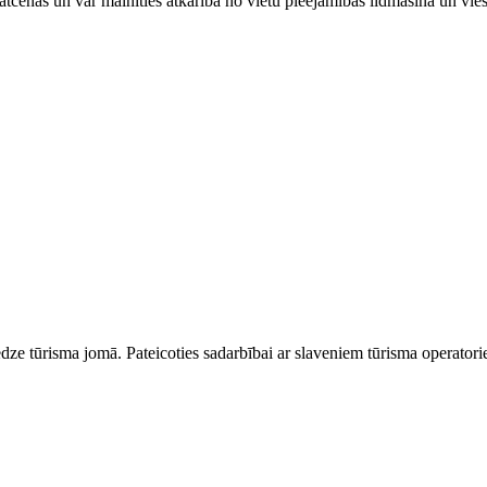
tcenas un var mainīties atkarībā ​no ​vietu pieejamības lidmašīnā un vi
dze tūrisma jomā. Pateicoties sadarbībai ar slaveniem tūrisma operator