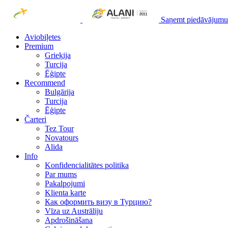
Saņemt piedāvājumu
Aviobiļetes
Premium
Grieķija
Turcija
Ēģipte
Recommend
Bulgārija
Turcija
Ēģipte
Čarteri
Tez Tour
Novatours
Alida
Info
Konfidencialitātes politika
Par mums
Рakalpojumi
Klienta karte
Как оформить визу в Турцию?
Vīza uz Austrāliju
Apdrošināšana