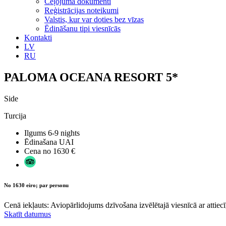
Ceļojuma dokumenti
Reģistrācijas noteikumi
Valstis, kur var doties bez vīzas
Ēdināšanu tipi viesnīcās
Kontakti
LV
RU
PALOMA OCEANA RESORT 5*
Side
Turcija
Ilgums
6-9 nights
Ēdinašana
UAI
Cena no
1630 €
No 1630 eiro; par personu
Cenā iekļauts: Aviopārlidojums dzīvošana izvēlētajā viesnīcā ar attiecī
Skatīt datumus