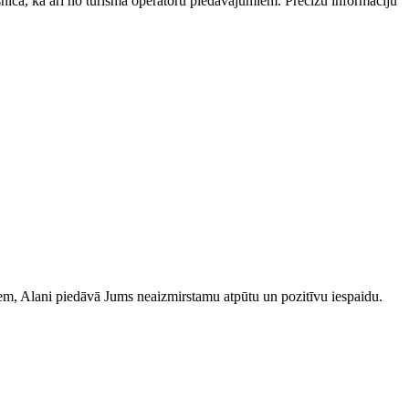
esnīcā, kā arī no tūrisma operatoru piedāvājumiem. Precīzu informāciju
iem, Alani piedāvā Jums neaizmirstamu atpūtu un pozitīvu iespaidu.