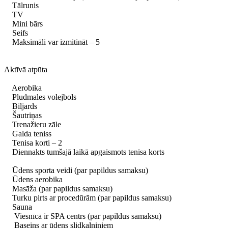
Tālrunis
TV
Mini bārs
Seifs
Maksimāli var izmitināt – 5
Aktīvā atpūta
Aerobika
Pludmales volejbols
Biljards
Šautriņas
Trenažieru zāle
Galda teniss
Tenisa korti – 2
Diennakts tumšajā laikā apgaismots tenisa korts
Ūdens sporta veidi (par papildus samaksu)
Ūdens aerobika
Masāža (par papildus samaksu)
Turku pirts ar procedūrām (par papildus samaksu)
Sauna
Viesnīcā ir SPA centrs (par papildus samaksu)
Baseins ar ūdens slidkalniņiem