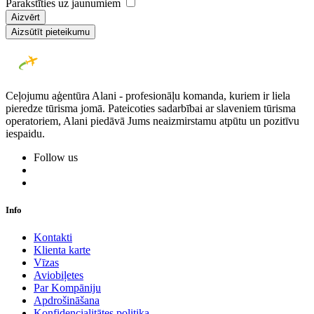
Parakstīties uz jaunumiem
Aizvērt
Aizsūtīt pieteikumu
Ceļojumu aģentūra Alani - profesionāļu komanda, kuriem ir liela
pieredze tūrisma jomā. Pateicoties sadarbībai ar slaveniem tūrisma
operatoriem, Alani piedāvā Jums neaizmirstamu atpūtu un pozitīvu
iespaidu.
Follow us
Info
Kontakti
Klienta karte
Vīzas
Aviobiļetes
Par Kompāniju
Apdrošināšana
Konfidencialitātes politika