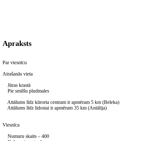
Apraksts
Par viesnīcu
Atrašanās vieta
Jūras krastā
Pie smilšu pludmales
Attālums līdz kūrorta centram ir apmēram 5 km (Beleka)
Attālums līdz lidostai ir apmēram 35 km (Antālija)
Viesnīca
Numuru skaits – 400