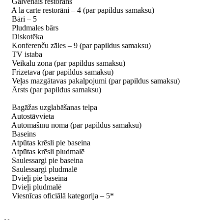
Galvenais restorāns
A la carte restorāni – 4 (par papildus samaksu)
Bāri – 5
Pludmales bārs
Diskotēka
Konferenču zāles – 9 (par papildus samaksu)
TV istaba
Veikalu zona (par papildus samaksu)
Frizētava (par papildus samaksu)
Veļas mazgātavas pakalpojumi (par papildus samaksu)
Ārsts (par papildus samaksu)
Bagāžas uzglabāšanas telpa
Autostāvvieta
Automašīnu noma (par papildus samaksu)
Baseins
Atpūtas krēsli pie baseina
Atpūtas krēsli pludmalē
Saulessargi pie baseina
Saulessargi pludmalē
Dvieļi pie baseina
Dvieļi pludmalē
Viesnīcas oficiālā kategorija – 5*