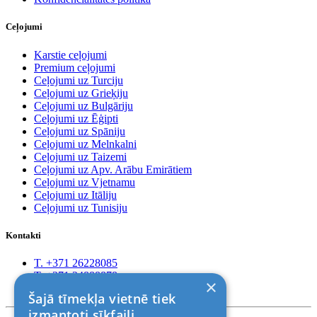
Ceļojumi
Karstie ceļojumi
Premium ceļojumi
Ceļojumi uz Turciju
Ceļojumi uz Grieķiju
Ceļojumi uz Bulgāriju
Ceļojumi uz Ēģipti
Ceļojumi uz Spāniju
Ceļojumi uz Melnkalni
Ceļojumi uz Taizemi
Ceļojumi uz Apv. Arābu Emirātiem
Ceļojumi uz Vjetnamu
Ceļojumi uz Itāliju
Ceļojumi uz Tunisiju
Kontakti
T. +371 26228085
T. +371 24888878
×
Rīga, Kr.Barona 88
Šajā tīmekļa vietnē tiek
izmantoti sīkfaili