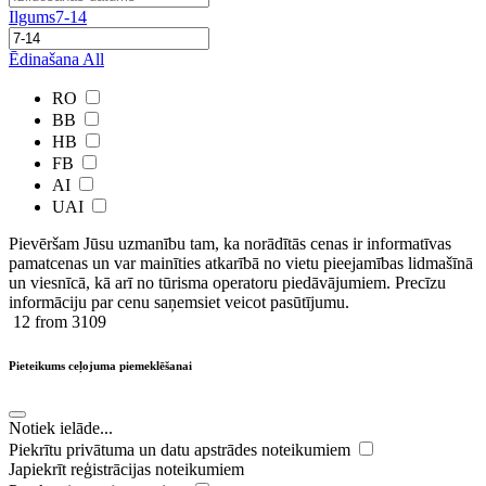
Ilgums
7-14
Ēdinašana
All
RO
BB
HB
FB
AI
UAI
Pievēršam Jūsu uzmanību tam, ka norādītās cenas ir ​informatīvas ​
pamatcenas un var mainīties atkarībā ​no ​vietu pieejamības lidmašīnā
un viesnīcā, kā arī no tūrisma operatoru piedāvājumiem. Precīzu
informāciju par cenu saņemsiet veicot pasūtījumu.
12
from 3109
Pieteikums ceļojuma piemeklēšanai
Notiek ielāde...
Piekrītu privātuma un datu apstrādes noteikumiem
Japiekrīt reģistrācijas noteikumiem