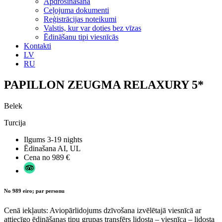
Apdrošināšana
Ceļojuma dokumenti
Reģistrācijas noteikumi
Valstis, kur var doties bez vīzas
Ēdināšanu tipi viesnīcās
Kontakti
LV
RU
PAPILLON ZEUGMA RELAXURY 5*
Belek
Turcija
Ilgums
3-19 nights
Ēdinašana
AI, UL
Cena no
989 €
No 989 eiro; par personu
Cenā iekļauts: Aviopārlidojums dzīvošana izvēlētajā viesnīcā ar
attiecīgo ēdināšanas tipu grupas transfērs lidosta – viesnīca – lidosta