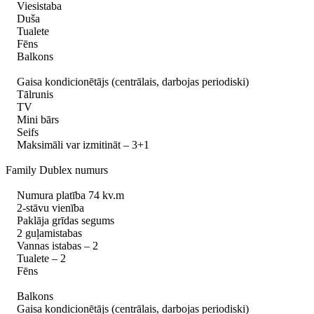
Viesistaba
Duša
Tualete
Fēns
Balkons
Gaisa kondicionētājs (centrālais, darbojas periodiski)
Tālrunis
TV
Mini bārs
Seifs
Maksimāli var izmitināt – 3+1
Family Dublex numurs
Numura platība 74 kv.m
2-stāvu vienība
Paklāja grīdas segums
2 guļamistabas
Vannas istabas – 2
Tualete – 2
Fēns
Balkons
Gaisa kondicionētājs (centrālais, darbojas periodiski)