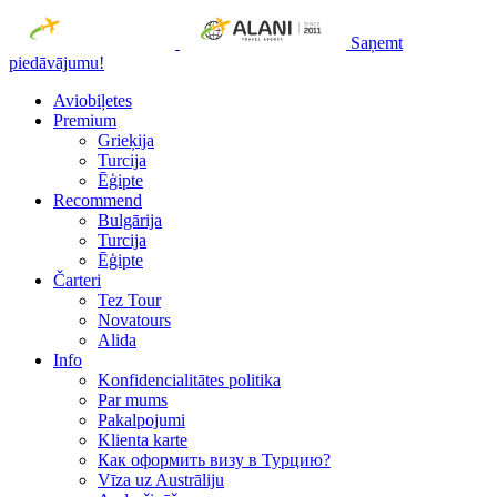
Saņemt
piedāvājumu!
Aviobiļetes
Premium
Grieķija
Turcija
Ēģipte
Recommend
Bulgārija
Turcija
Ēģipte
Čarteri
Tez Tour
Novatours
Alida
Info
Konfidencialitātes politika
Par mums
Рakalpojumi
Klienta karte
Как оформить визу в Турцию?
Vīza uz Austrāliju