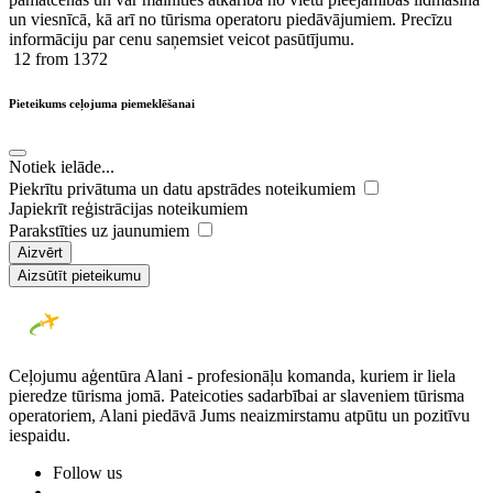
un viesnīcā, kā arī no tūrisma operatoru piedāvājumiem. Precīzu
informāciju par cenu saņemsiet veicot pasūtījumu.
12
from 1372
Pieteikums ceļojuma piemeklēšanai
Notiek ielāde...
Piekrītu privātuma un datu apstrādes noteikumiem
Japiekrīt reģistrācijas noteikumiem
Parakstīties uz jaunumiem
Aizvērt
Aizsūtīt pieteikumu
Ceļojumu aģentūra Alani - profesionāļu komanda, kuriem ir liela
pieredze tūrisma jomā. Pateicoties sadarbībai ar slaveniem tūrisma
operatoriem, Alani piedāvā Jums neaizmirstamu atpūtu un pozitīvu
iespaidu.
Follow us