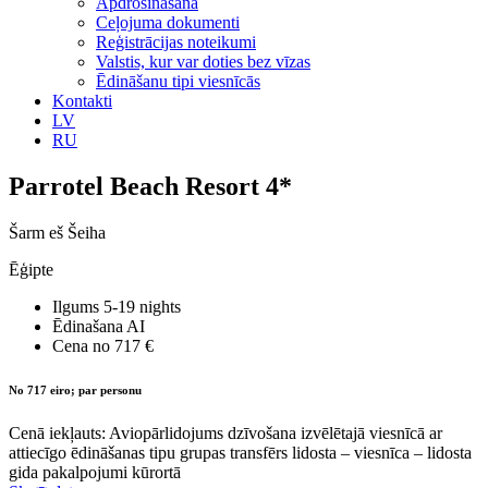
Apdrošināšana
Ceļojuma dokumenti
Reģistrācijas noteikumi
Valstis, kur var doties bez vīzas
Ēdināšanu tipi viesnīcās
Kontakti
LV
RU
Parrotel Beach Resort 4*
Šarm eš Šeiha
Ēģipte
Ilgums
5-19 nights
Ēdinašana
AI
Cena no
717 €
No 717 eiro; par personu
Cenā iekļauts: Aviopārlidojums dzīvošana izvēlētajā viesnīcā ar
attiecīgo ēdināšanas tipu grupas transfērs lidosta – viesnīca – lidosta
gida pakalpojumi kūrortā