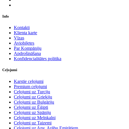
Info
Kontakti
Klienta karte
Vīzas
Aviobiļetes
Par Kompāniju
Apdrošināšana
Konfidencialitātes politika
Ceļojumi
Karstie ceļojumi
Premium ceļojumi
Ceļojumi uz Turciju
Ceļojumi uz Grieķiju
Ceļojumi uz Bulgāriju
Ceļojumi uz Ēģipti
Ceļojumi uz Spāniju
Ceļojumi uz Melnkalni
Ceļojumi uz Taizemi
Ceļojumi uz Apv. Arābu Emirātiem