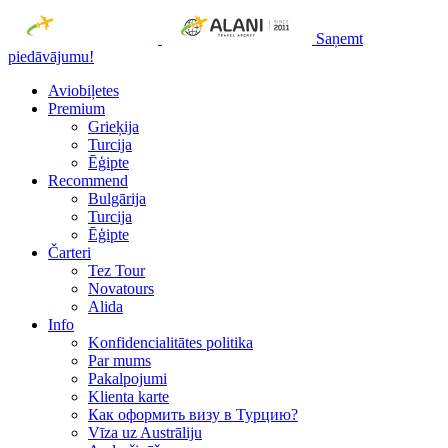
Saņemt
piedāvājumu!
Aviobiļetes
Premium
Grieķija
Turcija
Ēģipte
Recommend
Bulgārija
Turcija
Ēģipte
Čarteri
Tez Tour
Novatours
Alida
Info
Konfidencialitātes politika
Par mums
Рakalpojumi
Klienta karte
Как оформить визу в Турцию?
Vīza uz Austrāliju