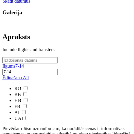
Skatīt datumus
Galerija
Apraksts
Include flights and transfers
Ilgums
7-14
Ēdinašana
All
RO
BB
HB
FB
AI
UAI
Pievēršam Jūsu uzmanību tam, ka norādītās cenas ir ​informatīvas ​
pamatcenas un var mainīties atkarībā ​no ​vietu pieejamības lidmašīnā