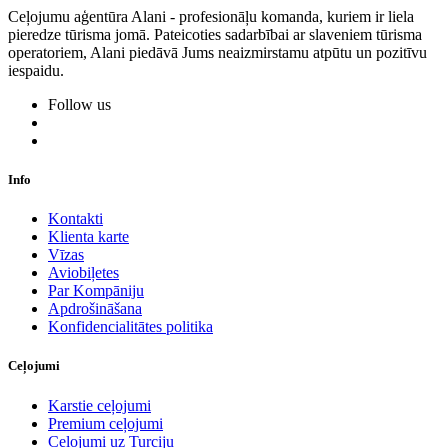
Ceļojumu aģentūra Alani - profesionāļu komanda, kuriem ir liela
pieredze tūrisma jomā. Pateicoties sadarbībai ar slaveniem tūrisma
operatoriem, Alani piedāvā Jums neaizmirstamu atpūtu un pozitīvu
iespaidu.
Follow us
Info
Kontakti
Klienta karte
Vīzas
Aviobiļetes
Par Kompāniju
Apdrošināšana
Konfidencialitātes politika
Ceļojumi
Karstie ceļojumi
Premium ceļojumi
Ceļojumi uz Turciju