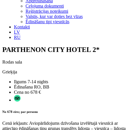
Apdrošināšana
Ceļojuma dokumenti
Reģistrācijas noteikumi
Valstis, kur var doties bez vīzas
Ēdināšanu tipi viesnīcās
Kontakti
LV
RU
PARTHENON CITY HOTEL 2*
Rodas sala
Grieķija
Ilgums
7-14 nights
Ēdinašana
RO, BB
Cena no
678 €
No 678 eiro; par personu
Cenā iekļauts: Aviopārlidojums dzīvošana izvēlētajā viesnīcā ar
attiecīgo ēdināšanas tipu grupas transfērs lidosta – viesnīca – lidosta