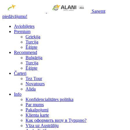
Saņemt
piedāvājumu!
Aviobiļetes
Premium
Grieķija
Turcija
Ēģipte
Recommend
Bulgārija
Turcija
Ēģipte
Čarteri
Tez Tour
Novatours
Alida
Info
Konfidencialitātes politika
Par mums
Рakalpojumi
Klienta karte
Как оформить визу в Турцию?
Vīza uz Austrāliju