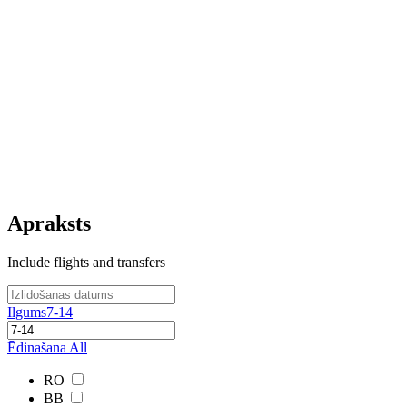
Apraksts
Include flights and transfers
Ilgums
7-14
Ēdinašana
All
RO
BB