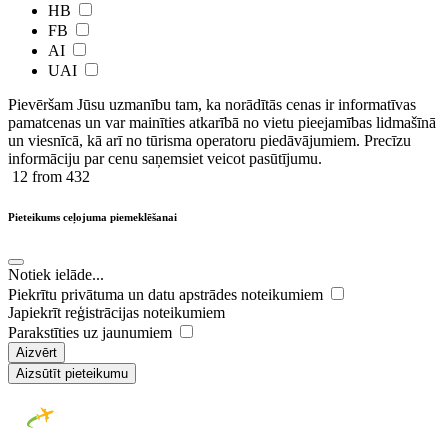
HB
FB
AI
UAI
Pievēršam Jūsu uzmanību tam, ka norādītās cenas ir ​informatīvas ​
pamatcenas un var mainīties atkarībā ​no ​vietu pieejamības lidmašīnā
un viesnīcā, kā arī no tūrisma operatoru piedāvājumiem. Precīzu
informāciju par cenu saņemsiet veicot pasūtījumu.
12
from 432
Pieteikums ceļojuma piemeklēšanai
Notiek ielāde...
Piekrītu privātuma un datu apstrādes noteikumiem
Japiekrīt reģistrācijas noteikumiem
Parakstīties uz jaunumiem
Aizvērt
Aizsūtīt pieteikumu