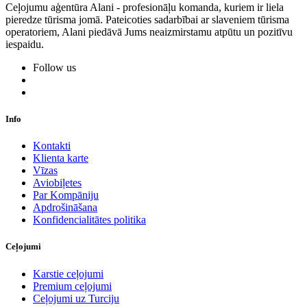
Ceļojumu aģentūra Alani - profesionāļu komanda, kuriem ir liela
pieredze tūrisma jomā. Pateicoties sadarbībai ar slaveniem tūrisma
operatoriem, Alani piedāvā Jums neaizmirstamu atpūtu un pozitīvu
iespaidu.
Follow us
Info
Kontakti
Klienta karte
Vīzas
Aviobiļetes
Par Kompāniju
Apdrošināšana
Konfidencialitātes politika
Ceļojumi
Karstie ceļojumi
Premium ceļojumi
Ceļojumi uz Turciju