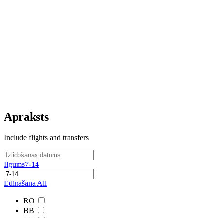
Apraksts
Include flights and transfers
Ilgums
7-14
Ēdinašana
All
RO
BB