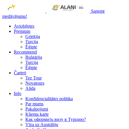
Saņemt
piedāvājumu!
Aviobiļetes
Premium
Grieķija
Turcija
Ēģipte
Recommend
Bulgārija
Turcija
Ēģipte
Čarteri
Tez Tour
Novatours
Alida
Info
Konfidencialitātes politika
Par mums
Рakalpojumi
Klienta karte
Как оформить визу в Турцию?
Vīza uz Austrāliju