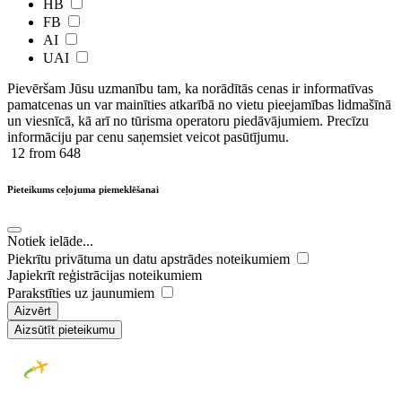
HB
FB
AI
UAI
Pievēršam Jūsu uzmanību tam, ka norādītās cenas ir ​informatīvas ​
pamatcenas un var mainīties atkarībā ​no ​vietu pieejamības lidmašīnā
un viesnīcā, kā arī no tūrisma operatoru piedāvājumiem. Precīzu
informāciju par cenu saņemsiet veicot pasūtījumu.
12
from 648
Pieteikums ceļojuma piemeklēšanai
Notiek ielāde...
Piekrītu privātuma un datu apstrādes noteikumiem
Japiekrīt reģistrācijas noteikumiem
Parakstīties uz jaunumiem
Aizvērt
Aizsūtīt pieteikumu