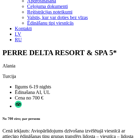
Apdrošināšana
Ceļojuma dokumenti
Reģistrācijas noteikumi
Valstis, kur var doties bez vīzas
Ēdināšanu tipi viesnīcās
Kontakti
LV
RU
PERRE DELTA RESORT & SPA 5*
Alania
Turcija
Ilgums
6-19 nights
Ēdinašana
AI, UL
Cena no
700 €
No 700 eiro; par personu
Cenā iekļauts: Aviopārlidojums dzīvošana izvēlētajā viesnīcā ar
attiecīgo ēdināšanas tipu grupas transfērs lidosta – viesnīca – lidosta