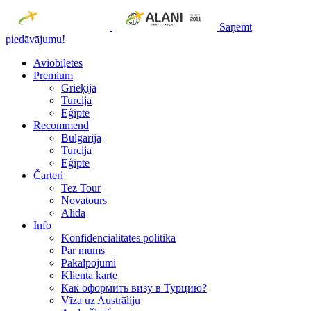
Saņemt
piedāvājumu!
Aviobiļetes
Premium
Grieķija
Turcija
Ēģipte
Recommend
Bulgārija
Turcija
Ēģipte
Čarteri
Tez Tour
Novatours
Alida
Info
Konfidencialitātes politika
Par mums
Рakalpojumi
Klienta karte
Как оформить визу в Турцию?
Vīza uz Austrāliju