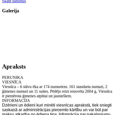
Skatīt datumus
Galerija
Apraksts
PERUNIKA
VIESNĪCA
Viesnīca – 6 stāvu ēka ar 174 numuriem. 161 standarta numuri, 2
ģimenes numuri un 11 suites. Pēdējo reizi renovēta 2004 g. Viesnīca
ir piemērota ģimenes atpūtai un jauniešiem.
INFORMACĪJA
Dzērieni un ēdieni kuri minēti viesnīcas aprakstā, tiek sniegti
saskaņā ar administrācijas pieņemto kārtību un var būt par
maksu atkarība no ēdiena tipa. Informācija par pakalpojumu