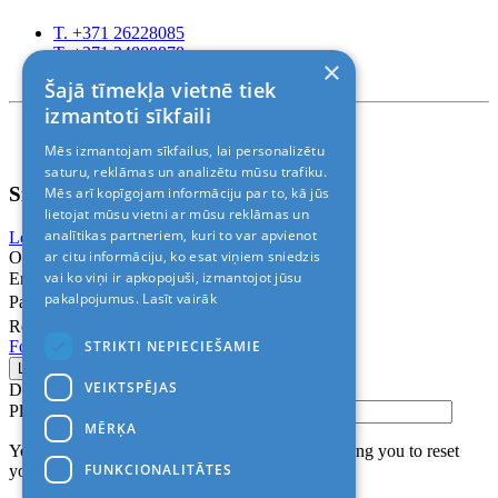
T. +371 26228085
T. +371 24888878
×
Rīga, Kr.Barona 88
Šajā tīmekļa vietnē tiek
izmantoti sīkfaili
Nosacījumi un atrunas
Mēs izmantojam sīkfailus, lai personalizētu
© 2011-2026> «ALANI SIA»
saturu, reklāmas un analizētu mūsu trafiku.
Sign In
Mēs arī kopīgojam informāciju par to, kā jūs
lietojat mūsu vietni ar mūsu reklāmas un
analītikas partneriem, kuri to var apvienot
Login with Facebook
Login with Google
ar citu informāciju, ko esat viņiem sniedzis
Or
vai ko viņi ir apkopojuši, izmantojot jūsu
Email
pakalpojumus.
Lasīt vairāk
Password
Remember me
STRIKTI NEPIECIEŠAMIE
Forgot Password?
VEIKTSPĒJAS
Don’t have an account?
Sign up
Please confirm login email below
MĒRĶA
You will receive an email containing a link allowing you to reset
FUNKCIONALITĀTES
your password to a new preferred one.