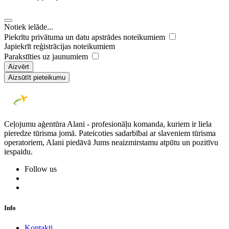
Notiek ielāde...
Piekrītu privātuma un datu apstrādes noteikumiem
Japiekrīt reģistrācijas noteikumiem
Parakstīties uz jaunumiem
Aizvērt
Aizsūtīt pieteikumu
Ceļojumu aģentūra Alani - profesionāļu komanda, kuriem ir liela
pieredze tūrisma jomā. Pateicoties sadarbībai ar slaveniem tūrisma
operatoriem, Alani piedāvā Jums neaizmirstamu atpūtu un pozitīvu
iespaidu.
Follow us
Info
Kontakti