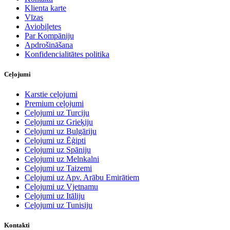
Klienta karte
Vīzas
Aviobiļetes
Par Kompāniju
Apdrošināšana
Konfidencialitātes politika
Ceļojumi
Karstie ceļojumi
Premium ceļojumi
Ceļojumi uz Turciju
Ceļojumi uz Grieķiju
Ceļojumi uz Bulgāriju
Ceļojumi uz Ēģipti
Ceļojumi uz Spāniju
Ceļojumi uz Melnkalni
Ceļojumi uz Taizemi
Ceļojumi uz Apv. Arābu Emirātiem
Ceļojumi uz Vjetnamu
Ceļojumi uz Itāliju
Ceļojumi uz Tunisiju
Kontakti