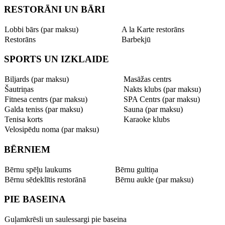
RESTORĀNI UN BĀRI
Lobbi bārs (par maksu)
A la Karte restorāns
Restorāns
Barbekjū
SPORTS UN IZKLAIDE
Biljards (par maksu)
Masāžas centrs
Šautriņas
Nakts klubs (par maksu)
Fitnesa centrs (par maksu)
SPA Centrs (par maksu)
Galda teniss (par maksu)
Sauna (par maksu)
Tenisa korts
Karaoke klubs
Velosipēdu noma (par maksu)
BĒRNIEM
Bērnu spēļu laukums
Bērnu gultiņa
Bērnu sēdeklītis restorānā
Bērnu aukle (par maksu)
PIE BASEINA
Guļamkrēsli un saulessargi pie baseina