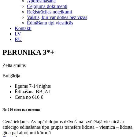
Apdrošināšana
Ceļojuma dokumenti
Reģistrācijas noteikumi
Valstis, kur var doties bez vīzas
Ēdināšanu tipi viesnīcās
Kontakti
LV
RU
PERUNIKA 3*+
Zelta smiltis
Bulgārija
Ilgums
7-14 nights
Ēdinašana
BB, AI
Cena no
616 €
No 616 eiro; par personu
Cenā iekļauts: Aviopārlidojums dzīvošana izvēlētajā viesnīcā ar
attiecīgo ēdināšanas tipu grupas transfērs lidosta – viesnīca – lidosta
gida pakalpojumi kūrortā