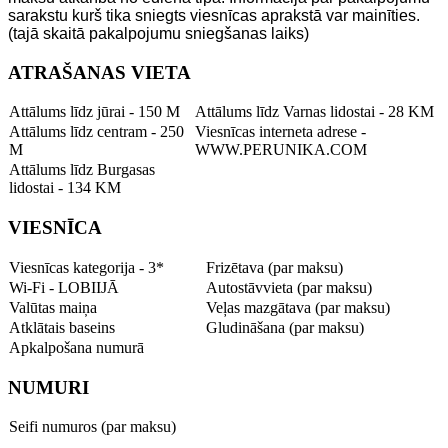
sarakstu kurš tika sniegts viesnīcas aprakstā var mainīties.
(tajā skaitā pakalpojumu sniegšanas laiks)
ATRAŠANAS VIETA
Attālums līdz jūrai - 150 M
Attālums līdz Varnas lidostai - 28 KM
Attālums līdz centram - 250
Viesnīcas interneta adrese -
M
WWW.PERUNIKA.COM
Attālums līdz Burgasas
lidostai - 134 KM
VIESNĪCA
Viesnīcas kategorija - 3*
Frizētava (par maksu)
Wi-Fi - LOBIIJĀ
Autostāvvieta (par maksu)
Valūtas maiņa
Veļas mazgātava (par maksu)
Atklātais baseins
Gludināšana (par maksu)
Apkalpošana numurā
NUMURI
Seifi numuros (par maksu)