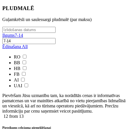
PLUDMALĒ
Guļamkrēsli un saulessargi pludmalē (par maksu)
Ilgums
7-14
Ēdinašana
All
RO
BB
HB
FB
AI
UAI
Pievēršam Jūsu uzmanību tam, ka norādītās cenas ir ​informatīvas ​
pamatcenas un var mainīties atkarībā ​no ​vietu pieejamības lidmašīnā
un viesnīcā, kā arī no tūrisma operatoru piedāvājumiem. Precīzu
informāciju par cenu saņemsiet veicot pasūtījumu.
12
from 13
Pieteikums ceļojuma piemeklēšanai