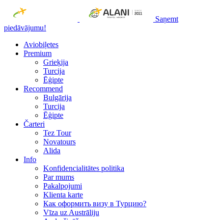
Saņemt
piedāvājumu!
Aviobiļetes
Premium
Grieķija
Turcija
Ēģipte
Recommend
Bulgārija
Turcija
Ēģipte
Čarteri
Tez Tour
Novatours
Alida
Info
Konfidencialitātes politika
Par mums
Рakalpojumi
Klienta karte
Как оформить визу в Турцию?
Vīza uz Austrāliju