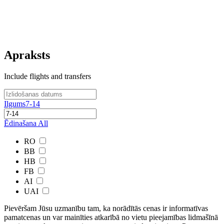
Apraksts
Include flights and transfers
Ilgums
7-14
Ēdinašana
All
RO
BB
HB
FB
AI
UAI
Pievēršam Jūsu uzmanību tam, ka norādītās cenas ir ​informatīvas ​
pamatcenas un var mainīties atkarībā ​no ​vietu pieejamības lidmašīnā