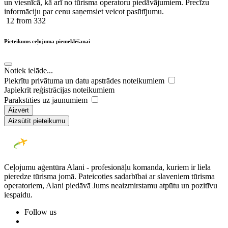
un viesnīcā, kā arī no tūrisma operatoru piedāvājumiem. Precīzu
informāciju par cenu saņemsiet veicot pasūtījumu.
12
from 332
Pieteikums ceļojuma piemeklēšanai
Notiek ielāde...
Piekrītu privātuma un datu apstrādes noteikumiem
Japiekrīt reģistrācijas noteikumiem
Parakstīties uz jaunumiem
Aizvērt
Aizsūtīt pieteikumu
Ceļojumu aģentūra Alani - profesionāļu komanda, kuriem ir liela
pieredze tūrisma jomā. Pateicoties sadarbībai ar slaveniem tūrisma
operatoriem, Alani piedāvā Jums neaizmirstamu atpūtu un pozitīvu
iespaidu.
Follow us