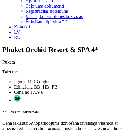
Apdrošināšana
Ceļojuma dokumenti
Reģistrācijas noteikumi
Valstis, kur var doties bez vīzas
Ēdināšanu tipi viesnīcās
Kontakti
LV
RU
Phuket Orchid Resort & SPA 4*
Puketa
Taizeme
Ilgums
11-13 nights
Ēdinašana
BB, HB, FB
Cena no
1739 €
No 1739 eiro; par personu
Cenā iekļauts: Aviopārlidojums dzīvošana izvēlētajā viesnīcā ar
attiecīgo ēdināšanas tipu grupas transfērs lidosta – viesnīca – lidosta