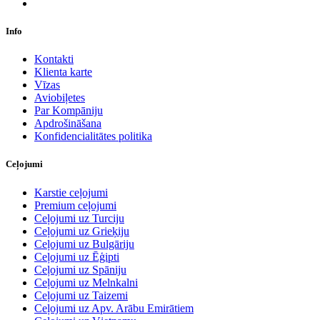
Info
Kontakti
Klienta karte
Vīzas
Aviobiļetes
Par Kompāniju
Apdrošināšana
Konfidencialitātes politika
Ceļojumi
Karstie ceļojumi
Premium ceļojumi
Ceļojumi uz Turciju
Ceļojumi uz Grieķiju
Ceļojumi uz Bulgāriju
Ceļojumi uz Ēģipti
Ceļojumi uz Spāniju
Ceļojumi uz Melnkalni
Ceļojumi uz Taizemi
Ceļojumi uz Apv. Arābu Emirātiem