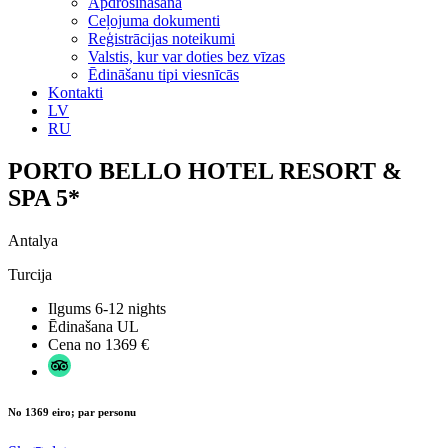
Apdrošināšana
Ceļojuma dokumenti
Reģistrācijas noteikumi
Valstis, kur var doties bez vīzas
Ēdināšanu tipi viesnīcās
Kontakti
LV
RU
PORTO BELLO HOTEL RESORT &
SPA 5*
Antalya
Turcija
Ilgums
6-12 nights
Ēdinašana
UL
Cena no
1369 €
No 1369 eiro; par personu