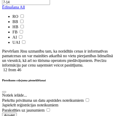
Ēdinašana
All
RO
BB
HB
FB
AI
UAI
Pievēršam Jūsu uzmanību tam, ka norādītās cenas ir ​informatīvas ​
pamatcenas un var mainīties atkarībā ​no ​vietu pieejamības lidmašīnā
un viesnīcā, kā arī no tūrisma operatoru piedāvājumiem. Precīzu
informāciju par cenu saņemsiet veicot pasūtījumu.
12
from 46
Pieteikums ceļojuma piemeklēšanai
Notiek ielāde...
Piekrītu privātuma un datu apstrādes noteikumiem
Japiekrīt reģistrācijas noteikumiem
Parakstīties uz jaunumiem
Aizvērt