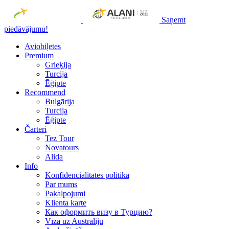
Saņemt
piedāvājumu!
Aviobiļetes
Premium
Grieķija
Turcija
Ēģipte
Recommend
Bulgārija
Turcija
Ēģipte
Čarteri
Tez Tour
Novatours
Alida
Info
Konfidencialitātes politika
Par mums
Рakalpojumi
Klienta karte
Как оформить визу в Турцию?
Vīza uz Austrāliju