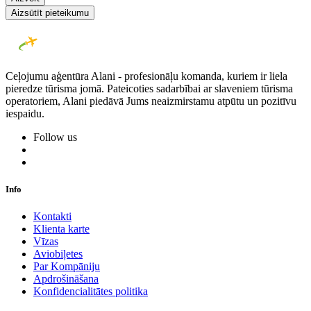
Aizsūtīt pieteikumu
Ceļojumu aģentūra Alani - profesionāļu komanda, kuriem ir liela
pieredze tūrisma jomā. Pateicoties sadarbībai ar slaveniem tūrisma
operatoriem, Alani piedāvā Jums neaizmirstamu atpūtu un pozitīvu
iespaidu.
Follow us
Info
Kontakti
Klienta karte
Vīzas
Aviobiļetes
Par Kompāniju
Apdrošināšana
Konfidencialitātes politika