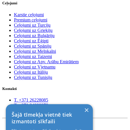
Ceļojumi
Karstie ceļojumi
Premium ceļojumi
Ceļojumi uz Turciju
Ceļojumi uz Grieķiju
Ceļojumi uz Bulgāriju
Ceļojumi uz Ēģipti
Ceļojumi uz Spāniju
Ceļojumi uz Melnkalni
Ceļojumi uz Taizemi
Ceļojumi uz Apv. Arābu Emirātiem
Ceļojumi uz Vjetnamu
Ceļojumi uz Itāliju
Ceļojumi uz Tunisiju
Kontakti
T. +371 26228085
T. +371 24888878
×
Rīga, Kr.Barona 88
Šajā tīmekļa vietnē tiek
izmantoti sīkfaili
Nosacījumi un atrunas