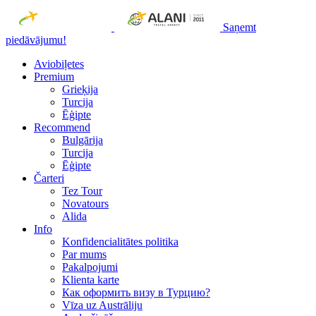
Saņemt
piedāvājumu!
Aviobiļetes
Premium
Grieķija
Turcija
Ēģipte
Recommend
Bulgārija
Turcija
Ēģipte
Čarteri
Tez Tour
Novatours
Alida
Info
Konfidencialitātes politika
Par mums
Рakalpojumi
Klienta karte
Как оформить визу в Турцию?
Vīza uz Austrāliju