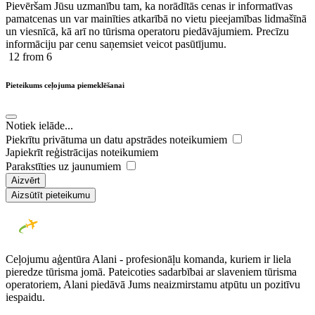
Pievēršam Jūsu uzmanību tam, ka norādītās cenas ir ​informatīvas ​
pamatcenas un var mainīties atkarībā ​no ​vietu pieejamības lidmašīnā
un viesnīcā, kā arī no tūrisma operatoru piedāvājumiem. Precīzu
informāciju par cenu saņemsiet veicot pasūtījumu.
12
from 6
Pieteikums ceļojuma piemeklēšanai
Notiek ielāde...
Piekrītu privātuma un datu apstrādes noteikumiem
Japiekrīt reģistrācijas noteikumiem
Parakstīties uz jaunumiem
Aizvērt
Aizsūtīt pieteikumu
Ceļojumu aģentūra Alani - profesionāļu komanda, kuriem ir liela
pieredze tūrisma jomā. Pateicoties sadarbībai ar slaveniem tūrisma
operatoriem, Alani piedāvā Jums neaizmirstamu atpūtu un pozitīvu
iespaidu.