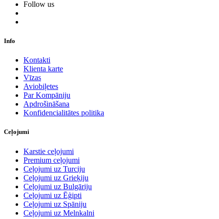
Follow us
Info
Kontakti
Klienta karte
Vīzas
Aviobiļetes
Par Kompāniju
Apdrošināšana
Konfidencialitātes politika
Ceļojumi
Karstie ceļojumi
Premium ceļojumi
Ceļojumi uz Turciju
Ceļojumi uz Grieķiju
Ceļojumi uz Bulgāriju
Ceļojumi uz Ēģipti
Ceļojumi uz Spāniju
Ceļojumi uz Melnkalni