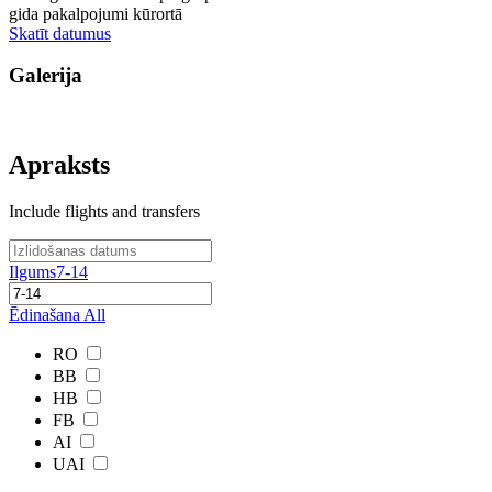
gida pakalpojumi kūrortā
Skatīt datumus
Galerija
Apraksts
Include flights and transfers
Ilgums
7-14
Ēdinašana
All
RO
BB
HB
FB
AI
UAI