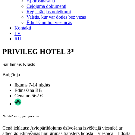
Apdrošināšana
Ceļojuma dokumenti
Reģistrācijas noteikumi
Valstis, kur var doties bez vīzas
Ēdināšanu tipi viesnīcās
Kontakti
LV
RU
PRIVILEG HOTEL 3*
Saulainais Krasts
Bulgārija
Ilgums
7-14 nights
Ēdinašana
BB
Cena no
562 €
No 562 eiro; par personu
Cenā iekļauts: Aviopārlidojums dzīvošana izvēlētajā viesnīcā ar
attiecīgo ēdināšanas tipu grupas transfērs lidosta – viesnīca – lidosta