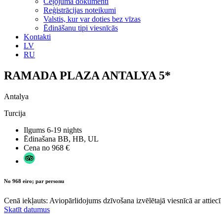
Ceļojuma dokumenti
Reģistrācijas noteikumi
Valstis, kur var doties bez vīzas
Ēdināšanu tipi viesnīcās
Kontakti
LV
RU
RAMADA PLAZA ANTALYA 5*
Antalya
Turcija
Ilgums
6-19 nights
Ēdinašana
BB, HB, UL
Cena no
968 €
No 968 eiro; par personu
Cenā iekļauts: Aviopārlidojums dzīvošana izvēlētajā viesnīcā ar attiecī
Skatīt datumus