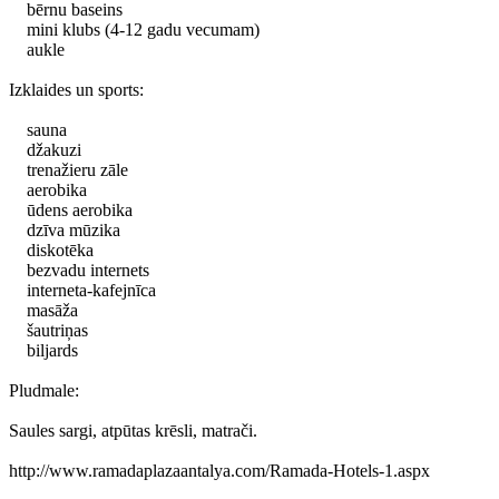
bērnu baseins
mini klubs (4-12 gadu vecumam)
aukle
Izklaides un sports:
sauna
džakuzi
trenažieru zāle
aerobika
ūdens aerobika
dzīva mūzika
diskotēka
bezvadu internets
interneta-kafejnīca
masāža
šautriņas
biljards
Pludmale:
Saules sargi, atpūtas krēsli, matrači.
http://www.ramadaplazaantalya.com/Ramada-Hotels-1.aspx