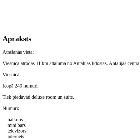
Apraksts
Atrašanās vieta:
Viesnīca atrodas 11 km attālumā no Antālijas lidostas, Antālijas centrā
Viesnīcā:
Kopā 240 numuri.
Tiek piedāvāti deluxe room un suite.
Numuri:
balkons
mini bārs
televizors
internets