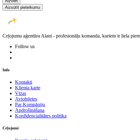
Aizvērt
Aizsūtīt pieteikumu
Ceļojumu aģentūra Alani - profesionāļu komanda, kuriem ir liela piere
Follow us
Info
Kontakti
Klienta karte
Vīzas
Aviobiļetes
Par Kompāniju
Apdrošināšana
Konfidencialitātes politika
Ceļojumi