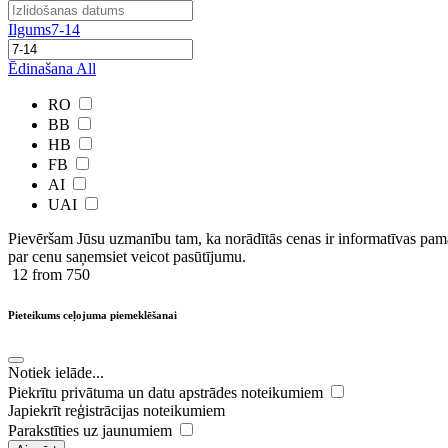
Ilgums
7-14
Ēdinašana
All
RO
BB
HB
FB
AI
UAI
Pievēršam Jūsu uzmanību tam, ka norādītās cenas ir ​informatīvas ​pama
par cenu saņemsiet veicot pasūtījumu.
12
from 750
Pieteikums ceļojuma piemeklēšanai
Notiek ielāde...
Piekrītu privātuma un datu apstrādes noteikumiem
Japiekrīt reģistrācijas noteikumiem
Parakstīties uz jaunumiem