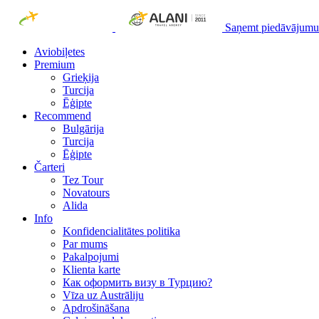
Saņemt piedāvājumu
Aviobiļetes
Premium
Grieķija
Turcija
Ēģipte
Recommend
Bulgārija
Turcija
Ēģipte
Čarteri
Tez Tour
Novatours
Alida
Info
Konfidencialitātes politika
Par mums
Рakalpojumi
Klienta karte
Как оформить визу в Турцию?
Vīza uz Austrāliju
Apdrošināšana