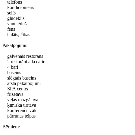
telefons
kondicionieris
seifs
gludeklis
vanna/duša
fēns
halāts, čības
Pakalpojumi:
galvenais restorāns
2 restorāni а la carte
4 bāri
baseins
slēgtais baseins
ārsta pakalpojumi
SPA centrs
frizētava
veļas mazgātava
ķīmiskā tīrītava
konferenču zāle
pārrunas telpas
Bērniem: