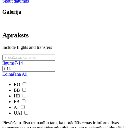
Skatīt datumus
Galerija
Apraksts
Include flights and transfers
Ilgums
7-14
Ēdinašana
All
RO
BB
HB
FB
AI
UAI
Pievēršam Jūsu uzmanību tam, ka norādītās cenas ir ​informatīvas ​
pamatcenas un var mainīties atkarībā ​no ​vietu pieejamības lidmašīnā