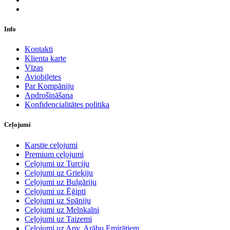
Info
Kontakti
Klienta karte
Vīzas
Aviobiļetes
Par Kompāniju
Apdrošināšana
Konfidencialitātes politika
Ceļojumi
Karstie ceļojumi
Premium ceļojumi
Ceļojumi uz Turciju
Ceļojumi uz Grieķiju
Ceļojumi uz Bulgāriju
Ceļojumi uz Ēģipti
Ceļojumi uz Spāniju
Ceļojumi uz Melnkalni
Ceļojumi uz Taizemi
Ceļojumi uz Apv. Arābu Emirātiem