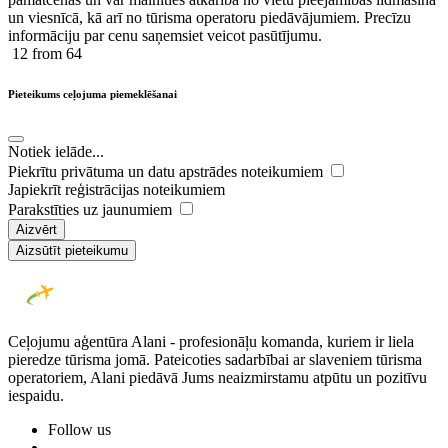
un viesnīcā, kā arī no tūrisma operatoru piedāvājumiem. Precīzu
informāciju par cenu saņemsiet veicot pasūtījumu.
12
from 64
Pieteikums ceļojuma piemeklēšanai
Notiek ielāde...
Piekrītu privātuma un datu apstrādes noteikumiem
Japiekrīt reģistrācijas noteikumiem
Parakstīties uz jaunumiem
Aizvērt
Aizsūtīt pieteikumu
Ceļojumu aģentūra Alani - profesionāļu komanda, kuriem ir liela
pieredze tūrisma jomā. Pateicoties sadarbībai ar slaveniem tūrisma
operatoriem, Alani piedāvā Jums neaizmirstamu atpūtu un pozitīvu
iespaidu.
Follow us