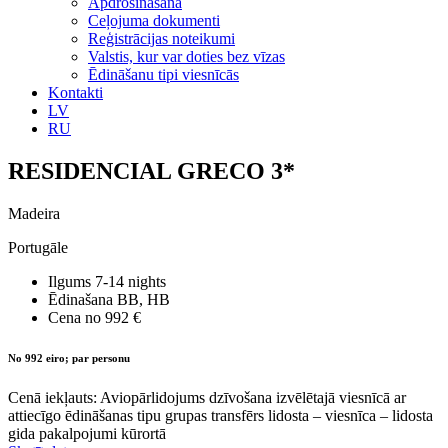
Apdrošināšana
Ceļojuma dokumenti
Reģistrācijas noteikumi
Valstis, kur var doties bez vīzas
Ēdināšanu tipi viesnīcās
Kontakti
LV
RU
RESIDENCIAL GRECO 3*
Madeira
Portugāle
Ilgums
7-14 nights
Ēdinašana
BB, HB
Cena no
992 €
No 992 eiro; par personu
Cenā iekļauts: Aviopārlidojums dzīvošana izvēlētajā viesnīcā ar
attiecīgo ēdināšanas tipu grupas transfērs lidosta – viesnīca – lidosta
gida pakalpojumi kūrortā