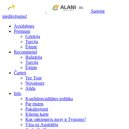
Saņemt
piedāvājumu!
Aviobiļetes
Premium
Grieķija
Turcija
Ēģipte
Recommend
Bulgārija
Turcija
Ēģipte
Čarteri
Tez Tour
Novatours
Alida
Info
Konfidencialitātes politika
Par mums
Рakalpojumi
Klienta karte
Как оформить визу в Турцию?
Vīza uz Austrāliju