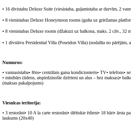
• 16 divistabu Deluxe Suite (viesistaba, guļamistaba ar durvīm, 2 vanna
• 8 vienistabas Deluxe Honeymoon rooms (gulta uz griežamas platform
• 8 vienistabas Deluxe rooms (džakuzi uz balkona, maks. 2 cilv., 32 
• 1 divstāvu Presidential Villa (Poseidon Villa) (nodalīta no pārējām, 
Numuros:
• vannasistaba• fēns• centrālais gaisa kondicionieris• TV• telefons• se
• minibārs (ūdens, atspirdzinošie dzērieni un alus – bez maksas)• ba
(maksas pakalpojums)
Viesnīcas teritorija:
• 3 restorāni• 10 A la carte restorāni• diētiskie ēdieni• 18 bāri• ārsta
laukums (20x40)