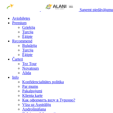
Saņemt piedāvājumu
Aviobiļetes
Premium
Grieķija
Turcija
Ēģipte
Recommend
Bulgārija
Turcija
Ēģipte
Čarteri
Tez Tour
Novatours
Alida
Info
Konfidencialitātes politika
Par mums
Рakalpojumi
Klienta karte
Как оформить визу в Турцию?
Vīza uz Austrāliju
Apdrošināšana