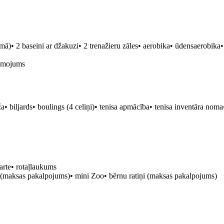
mā)• 2 baseini ar džakuzi• 2 trenažieru zāles• aerobika• ūdensaerobika•
ismojums
• biljards• boulings (4 celiņi)• tenisa apmācība• tenisa inventāra noma•
karte• rotaļlaukums
le (maksas pakalpojums)• mini Zoo• bērnu ratiņi (maksas pakalpojums)