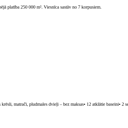
pējā platība 250 000 m². Viesnīca sastāv no 7 korpusiem.
as krēsli, matrači, pludmales dvieļi – bez maksas• 12 atklātie baseini• 2