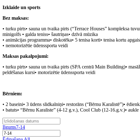
Izklaide un sports
Bez maksas:
• turku pirts• sauna un tvaika pirts (“Terrace Houses” kompleksa tuvu
minigolfs • galda teniss• šautriņas• dzīvā mūzika
• animācijas programma• diskotēka• 5 tenisa korti• tenisa kortu apga
• nemotorizētie ūdenssporta veidi
Maksas pakalpojumi:
• turku pirts• sauna un tvaika pirts (SPA centrā Main Building)• masāža
peldēšanas kursi• motorizētie ūdenssporta veidi
Bērniem:
• 2 baseini• 3 ūdens slidkalniņi• restorāns (“Bērnu Karalistē”)• ēdien
• batuts• “Bērnu Karaliste” (4-12 g.v.), Cool Club (12-16.g.v.)• auk
Ilgums
7-14
Ēdinašana
All