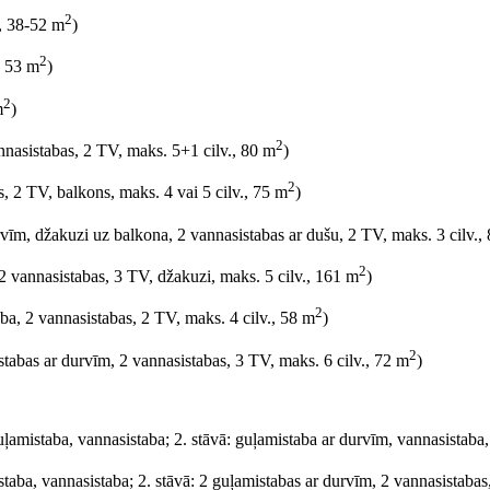
2
, 38-52 m
)
2
, 53 m
)
2
m
)
2
annasistabas, 2 TV, maks. 5+1 cilv., 80 m
)
2
, 2 TV, balkons, maks. 4 vai 5 cilv., 75 m
)
urvīm, džakuzi uz balkona, 2 vannasistabas ar dušu, 2 TV, maks. 3 cilv.,
2
 2 vannasistabas, 3 TV, džakuzi, maks. 5 cilv., 161 m
)
2
ba, 2 vannasistabas, 2 TV, maks. 4 cilv., 58 m
)
2
stabas ar durvīm, 2 vannasistabas, 3 TV, maks. 6 cilv., 72 m
)
guļamistaba, vannasistaba; 2. stāvā: guļamistaba ar durvīm, vannasistaba
staba, vannasistaba; 2. stāvā: 2 guļamistabas ar durvīm, 2 vannasistabas,