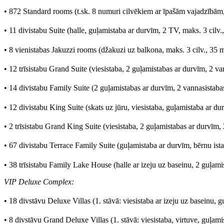
• 872 Standard rooms (t.sk. 8 numuri cilvēkiem ar īpašām vajadzībām
• 11 divistabu Suite (halle, guļamistaba ar durvīm, 2 TV, maks. 3 cilv.
• 8 vienistabas Jakuzzi rooms (džakuzi uz balkona, maks. 3 cilv., 35 
• 12 trīsistabu Grand Suite (viesistaba, 2 guļamistabas ar durvīm, 2 v
• 14 divistabu Family Suite (2 guļamistabas ar durvīm, 2 vannasistabas
• 12 divistabu King Suite (skats uz jūru, viesistaba, guļamistaba ar d
• 2 trīsistabu Grand King Suite (viesistaba, 2 guļamistabas ar durvīm,
• 67 divistabu Terrace Family Suite (guļamistaba ar durvīm, bērnu ista
• 38 trīsistabu Family Lake House (halle ar izeju uz baseinu, 2 guļami
VIP Deluxe Complex:
• 18 divstāvu Deluxe Villas (1. stāvā: viesistaba ar izeju uz baseinu, 
• 8 divstāvu Grand Deluxe Villas (1. stāvā: viesistaba, virtuve, guļami