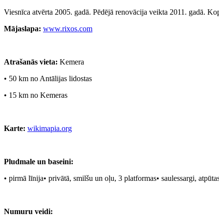
Viesnīca atvērta 2005. gadā. Pēdējā renovācija veikta 2011. gadā. Ko
Mājaslapa:
www.rixos.com
Atrašanās vieta:
Kemera
• 50 km no Antālijas lidostas
• 15 km no Kemeras
Karte:
wikimapia.org
Pludmale un baseini:
• pirmā līnija• privātā, smilšu un oļu, 3 platformas• saulessargi, atpūt
Numuru veidi: