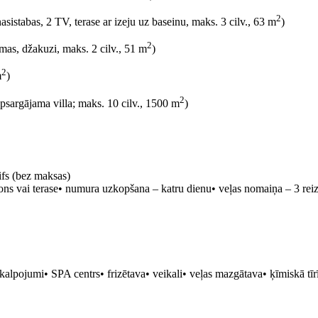
2
sistabas, 2 TV, terase ar izeju uz baseinu, maks. 3 cilv., 63 m
)
2
as, džakuzi, maks. 2 cilv., 51 m
)
2
m
)
2
apsargājama villa; maks. 10 cilv., 1500 m
)
ifs (bez maksas)
lkons vai terase• numura uzkopšana – katru dienu• veļas nomaiņa – 3 rei
 pakalpojumi• SPA centrs• frizētava• veikali• veļas mazgātava• ķīmiskā tī