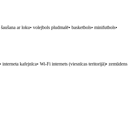
 šaušana ar loku• volejbols pludmalē• basketbols• minifutbols•
 interneta kafejnīca• Wi-Fi internets (viesnīcas teritorijā)• zemūdens