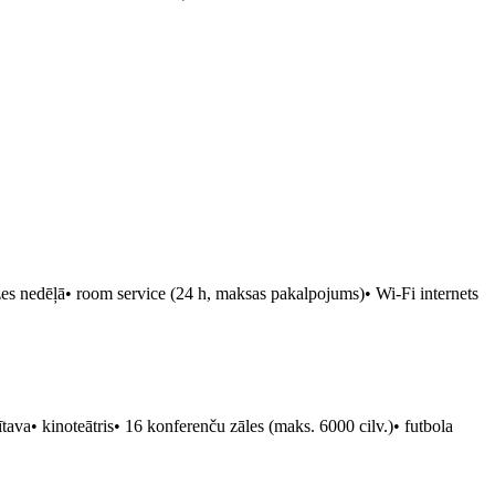
zes nedēļā• room service (24 h, maksas pakalpojums)• Wi-Fi internets
rītava• kinoteātris• 16 konferenču zāles (maks. 6000 cilv.)• futbola