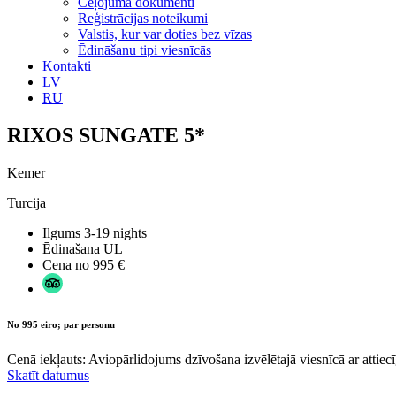
Ceļojuma dokumenti
Reģistrācijas noteikumi
Valstis, kur var doties bez vīzas
Ēdināšanu tipi viesnīcās
Kontakti
LV
RU
RIXOS SUNGATE 5*
Kemer
Turcija
Ilgums
3-19 nights
Ēdinašana
UL
Cena no
995 €
No 995 eiro; par personu
Cenā iekļauts: Aviopārlidojums dzīvošana izvēlētajā viesnīcā ar attiecī
Skatīt datumus