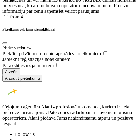
un viesnīcā, kā arī no tūrisma operatoru piedāvājumiem. Precīzu
informāciju par cenu saņemsiet veicot pasūtījumu.
12
from 4
Pieteikums ceļojuma piemeklēšanai
Notiek ielāde...
Piekrītu privātuma un datu apstrādes noteikumiem
Japiekrīt reģistrācijas noteikumiem
Parakstīties uz jaunumiem
Aizvērt
Aizsūtīt pieteikumu
Ceļojumu aģentūra Alani - profesionāļu komanda, kuriem ir liela
pieredze tūrisma jomā. Pateicoties sadarbībai ar slaveniem tūrisma
operatoriem, Alani piedāvā Jums neaizmirstamu atpūtu un pozitīvu
iespaidu.
Follow us