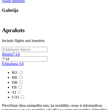
Skatīt datumus
Galerija
Apraksts
Include flights and transfers
Ilgums
7-14
Ēdinašana
All
RO
BB
HB
FB
AI
UAI
Pievēršam Jūsu uzmanību tam, ka norādītās cenas ir ​informatīvas ​
pamatcenas un var mainīties atkarībā ​no ​vietu pieejamības lidmašīnā