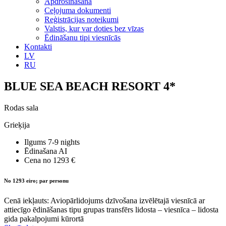
Apdrošināšana
Ceļojuma dokumenti
Reģistrācijas noteikumi
Valstis, kur var doties bez vīzas
Ēdināšanu tipi viesnīcās
Kontakti
LV
RU
BLUE SEA BEACH RESORT 4*
Rodas sala
Grieķija
Ilgums
7-9 nights
Ēdinašana
AI
Cena no
1293 €
No 1293 eiro; par personu
Cenā iekļauts: Aviopārlidojums dzīvošana izvēlētajā viesnīcā ar
attiecīgo ēdināšanas tipu grupas transfērs lidosta – viesnīca – lidosta
gida pakalpojumi kūrortā