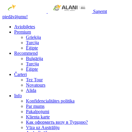
Saņemt
piedāvājumu!
Aviobiļetes
Premium
Grieķija
Turcija
Ēģipte
Recommend
Bulgārija
Turcija
Ēģipte
Čarteri
Tez Tour
Novatours
Alida
Info
Konfidencialitātes politika
Par mums
Рakalpojumi
Klienta karte
Как оформить визу в Турцию?
Vīza uz Austrāliju