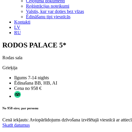
Ceļojuma dokumenti
Reģistrācijas noteikumi
Valstis, kur var doties bez vīzas
Ēdināšanu tipi viesnīcās
Kontakti
LV
RU
RODOS PALACE 5*
Rodas sala
Grieķija
Ilgums
7-14 nights
Ēdinašana
BB, HB, AI
Cena no
958 €
No 958 eiro; par personu
Cenā iekļauts: Aviopārlidojums dzīvošana izvēlētajā viesnīcā ar attiecī
Skatīt datumus