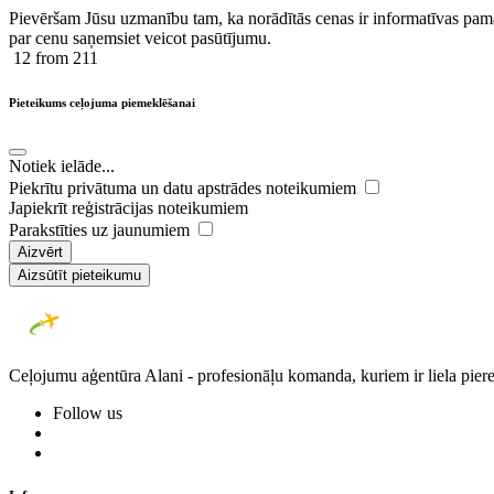
Pievēršam Jūsu uzmanību tam, ka norādītās cenas ir ​informatīvas ​pama
par cenu saņemsiet veicot pasūtījumu.
12
from 211
Pieteikums ceļojuma piemeklēšanai
Notiek ielāde...
Piekrītu privātuma un datu apstrādes noteikumiem
Japiekrīt reģistrācijas noteikumiem
Parakstīties uz jaunumiem
Aizvērt
Aizsūtīt pieteikumu
Ceļojumu aģentūra Alani - profesionāļu komanda, kuriem ir liela piere
Follow us