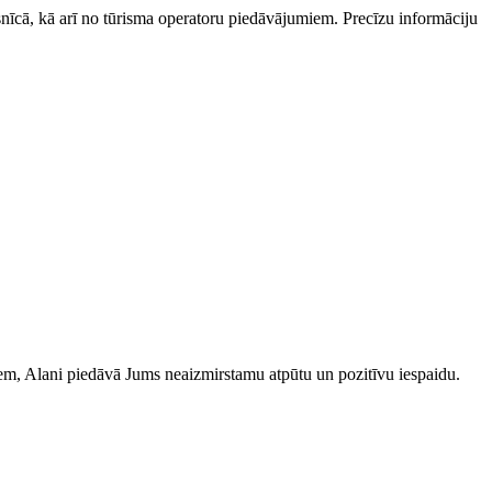
esnīcā, kā arī no tūrisma operatoru piedāvājumiem. Precīzu informāciju
iem, Alani piedāvā Jums neaizmirstamu atpūtu un pozitīvu iespaidu.