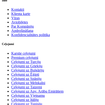
Info
Kontakti
Klienta karte
Vīzas
Aviobiļetes
Par Kompāniju
Apdrošināšana
Konfidencialitātes politika
Ceļojumi
Karstie ceļojumi
Premium ceļojumi
Ceļojumi uz Turciju
Ceļojumi uz Grieķiju
Ceļojumi uz Bulgāriju
Ceļojumi uz Ēģipti
Ceļojumi uz Spāniju
Ceļojumi uz Melnkalni
Ceļojumi uz Taizemi
Ceļojumi uz Apv. Arābu Emirātiem
Ceļojumi uz Vjetnamu
Ceļojumi uz Itāliju
Ceļojumi uz Tunisiju