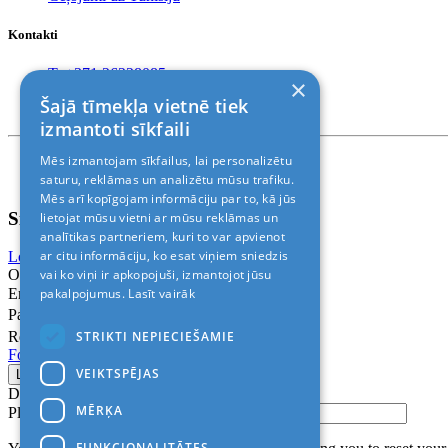
Kontakti
T. +371 26228085
×
T. +371 24888878
Šajā tīmekļa vietnē tiek
Rīga, Kr.Barona 88
izmantoti sīkfaili
Mēs izmantojam sīkfailus, lai personalizētu
Nosacījumi un atrunas
© 2011-2026> «ALANI SIA»
saturu, reklāmas un analizētu mūsu trafiku.
Mēs arī kopīgojam informāciju par to, kā jūs
Sign In
lietojat mūsu vietni ar mūsu reklāmas un
analītikas partneriem, kuri to var apvienot
ar citu informāciju, ko esat viņiem sniedzis
Login with Facebook
Login with Google
vai ko viņi ir apkopojuši, izmantojot jūsu
Or
pakalpojumus.
Lasīt vairāk
Email
Password
STRIKTI NEPIECIEŠAMIE
Remember me
Forgot Password?
VEIKTSPĒJAS
Don’t have an account?
Sign up
MĒRĶA
Please confirm login email below
FUNKCIONALITĀTES