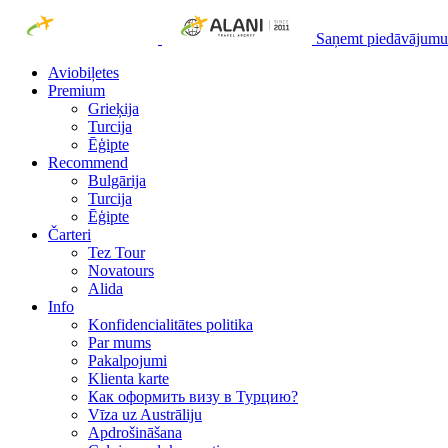
Saņemt piedāvājumu
Aviobiļetes
Premium
Grieķija
Turcija
Ēģipte
Recommend
Bulgārija
Turcija
Ēģipte
Čarteri
Tez Tour
Novatours
Alida
Info
Konfidencialitātes politika
Par mums
Рakalpojumi
Klienta karte
Как оформить визу в Турцию?
Vīza uz Austrāliju
Apdrošināšana