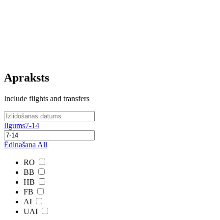
Apraksts
Include flights and transfers
Ilgums
7-14
Ēdinašana
All
RO
BB
HB
FB
AI
UAI