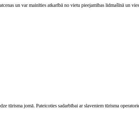
tcenas un var mainīties atkarībā ​no ​vietu pieejamības lidmašīnā un vi
dze tūrisma jomā. Pateicoties sadarbībai ar slaveniem tūrisma operator