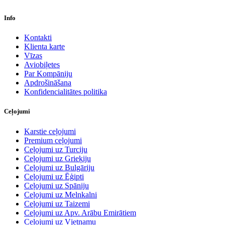
Info
Kontakti
Klienta karte
Vīzas
Aviobiļetes
Par Kompāniju
Apdrošināšana
Konfidencialitātes politika
Ceļojumi
Karstie ceļojumi
Premium ceļojumi
Ceļojumi uz Turciju
Ceļojumi uz Grieķiju
Ceļojumi uz Bulgāriju
Ceļojumi uz Ēģipti
Ceļojumi uz Spāniju
Ceļojumi uz Melnkalni
Ceļojumi uz Taizemi
Ceļojumi uz Apv. Arābu Emirātiem
Ceļojumi uz Vjetnamu