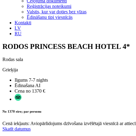
Ceļojuma dokumenti
Reģistrācijas noteikumi
Valstis, kur var doties bez vīzas
Ēdināšanu tipi viesnīcās
Kontakti
LV
RU
RODOS PRINCESS BEACH HOTEL 4*
Rodas sala
Grieķija
Ilgums
7-7 nights
Ēdinašana
AI
Cena no
1370 €
No 1370 eiro; par personu
Cenā iekļauts: Aviopārlidojums dzīvošana izvēlētajā viesnīcā ar attiecī
Skatīt datumus