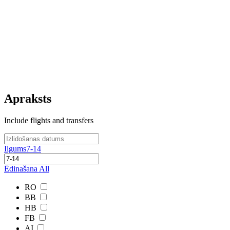
Apraksts
Include flights and transfers
Ilgums
7-14
Ēdinašana
All
RO
BB
HB
FB
AI