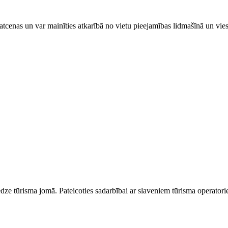
tcenas un var mainīties atkarībā ​no ​vietu pieejamības lidmašīnā un vi
dze tūrisma jomā. Pateicoties sadarbībai ar slaveniem tūrisma operator