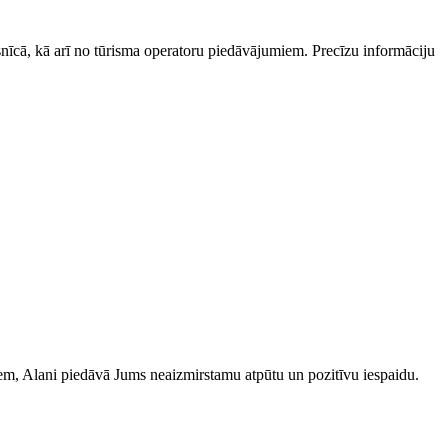
esnīcā, kā arī no tūrisma operatoru piedāvājumiem. Precīzu informāciju
iem, Alani piedāvā Jums neaizmirstamu atpūtu un pozitīvu iespaidu.