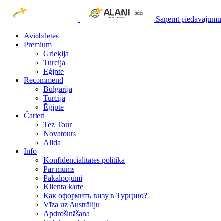
Saņemt piedāvājumu
Aviobiļetes
Premium
Grieķija
Turcija
Ēģipte
Recommend
Bulgārija
Turcija
Ēģipte
Čarteri
Tez Tour
Novatours
Alida
Info
Konfidencialitātes politika
Par mums
Рakalpojumi
Klienta karte
Как оформить визу в Турцию?
Vīza uz Austrāliju
Apdrošināšana