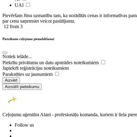
UAI
Pievēršam Jūsu uzmanību tam, ka norādītās cenas ir ​informatīvas ​pama
par cenu saņemsiet veicot pasūtījumu.
12
from 3
Pieteikums ceļojuma piemeklēšanai
Notiek ielāde...
Piekrītu privātuma un datu apstrādes noteikumiem
Japiekrīt reģistrācijas noteikumiem
Parakstīties uz jaunumiem
Aizvērt
Aizsūtīt pieteikumu
Ceļojumu aģentūra Alani - profesionāļu komanda, kuriem ir liela piere
Follow us