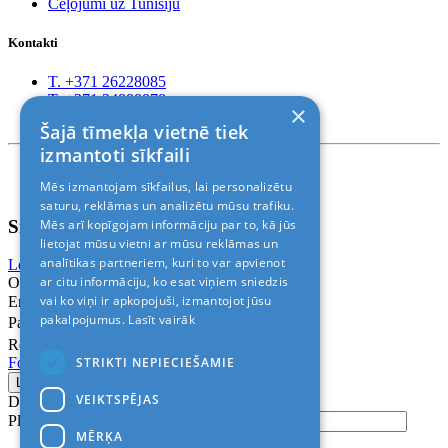
Ceļojumi uz Tunisiju
Kontakti
T. +371 26228085
T. +371 24888878
×
Rīga, Kr.Barona 88
Šajā tīmekļa vietnē tiek
izmantoti sīkfaili
Nosacījumi un atrunas
Mēs izmantojam sīkfailus, lai personalizētu
© 2011-2026> «ALANI SIA»
saturu, reklāmas un analizētu mūsu trafiku.
Sign In
Mēs arī kopīgojam informāciju par to, kā jūs
lietojat mūsu vietni ar mūsu reklāmas un
analītikas partneriem, kuri to var apvienot
Login with Facebook
Login with Google
ar citu informāciju, ko esat viņiem sniedzis
Or
vai ko viņi ir apkopojuši, izmantojot jūsu
Email
pakalpojumus.
Lasīt vairāk
Password
Remember me
STRIKTI NEPIECIEŠAMIE
Forgot Password?
VEIKTSPĒJAS
Don’t have an account?
Sign up
Please confirm login email below
MĒRĶA