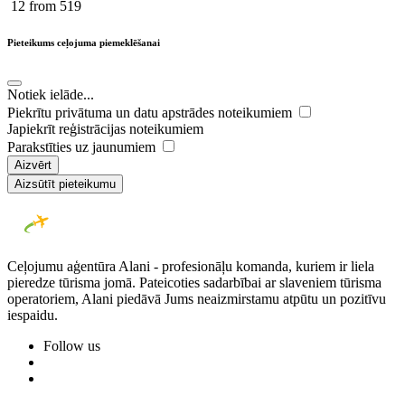
12
from 519
Pieteikums ceļojuma piemeklēšanai
Notiek ielāde...
Piekrītu privātuma un datu apstrādes noteikumiem
Japiekrīt reģistrācijas noteikumiem
Parakstīties uz jaunumiem
Aizvērt
Aizsūtīt pieteikumu
Ceļojumu aģentūra Alani - profesionāļu komanda, kuriem ir liela
pieredze tūrisma jomā. Pateicoties sadarbībai ar slaveniem tūrisma
operatoriem, Alani piedāvā Jums neaizmirstamu atpūtu un pozitīvu
iespaidu.
Follow us