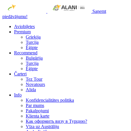
Saņemt
piedāvājumu!
Aviobiļetes
Premium
Grieķija
Turcija
Ēģipte
Recommend
Bulgārija
Turcija
Ēģipte
Čarteri
Tez Tour
Novatours
Alida
Info
Konfidencialitātes politika
Par mums
Рakalpojumi
Klienta karte
Как оформить визу в Турцию?
Vīza uz Austrāliju