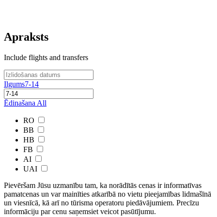
Apraksts
Include flights and transfers
Ilgums
7-14
Ēdinašana
All
RO
BB
HB
FB
AI
UAI
Pievēršam Jūsu uzmanību tam, ka norādītās cenas ir ​informatīvas ​
pamatcenas un var mainīties atkarībā ​no ​vietu pieejamības lidmašīnā
un viesnīcā, kā arī no tūrisma operatoru piedāvājumiem. Precīzu
informāciju par cenu saņemsiet veicot pasūtījumu.