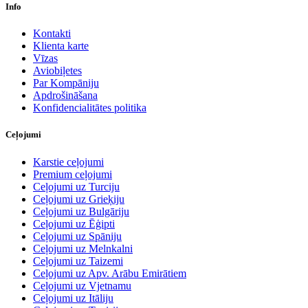
Info
Kontakti
Klienta karte
Vīzas
Aviobiļetes
Par Kompāniju
Apdrošināšana
Konfidencialitātes politika
Ceļojumi
Karstie ceļojumi
Premium ceļojumi
Ceļojumi uz Turciju
Ceļojumi uz Grieķiju
Ceļojumi uz Bulgāriju
Ceļojumi uz Ēģipti
Ceļojumi uz Spāniju
Ceļojumi uz Melnkalni
Ceļojumi uz Taizemi
Ceļojumi uz Apv. Arābu Emirātiem
Ceļojumi uz Vjetnamu
Ceļojumi uz Itāliju