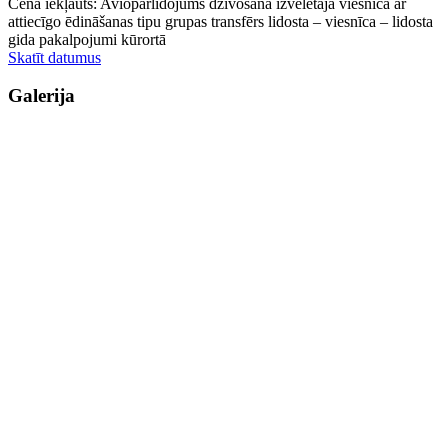
Cenā iekļauts: Aviopārlidojums dzīvošana izvēlētajā viesnīcā ar
attiecīgo ēdināšanas tipu grupas transfērs lidosta – viesnīca – lidosta
gida pakalpojumi kūrortā
Skatīt datumus
Galerija