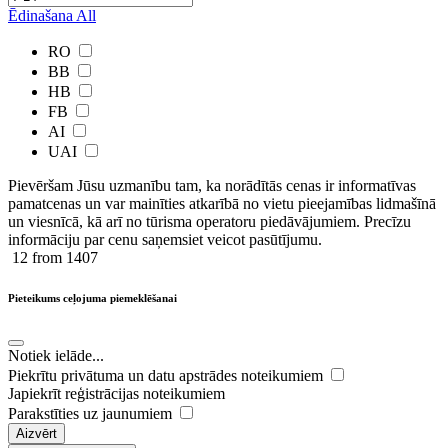
Ēdinašana
All
RO
BB
HB
FB
AI
UAI
Pievēršam Jūsu uzmanību tam, ka norādītās cenas ir ​informatīvas ​
pamatcenas un var mainīties atkarībā ​no ​vietu pieejamības lidmašīnā
un viesnīcā, kā arī no tūrisma operatoru piedāvājumiem. Precīzu
informāciju par cenu saņemsiet veicot pasūtījumu.
12
from 1407
Pieteikums ceļojuma piemeklēšanai
Notiek ielāde...
Piekrītu privātuma un datu apstrādes noteikumiem
Japiekrīt reģistrācijas noteikumiem
Parakstīties uz jaunumiem
Aizvērt