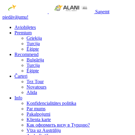
Saņemt
piedāvājumu!
Aviobiļetes
Premium
Grieķija
Turcija
Ēģipte
Recommend
Bulgārija
Turcija
Ēģipte
Čarteri
Tez Tour
Novatours
Alida
Info
Konfidencialitātes politika
Par mums
Рakalpojumi
Klienta karte
Как оформить визу в Турцию?
Vīza uz Austrāliju