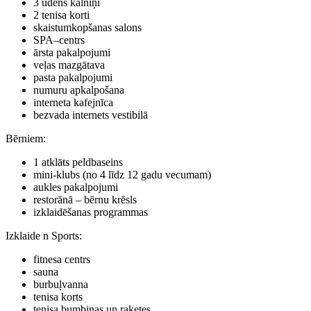
3 ūdens kalniņi
2 tenisa korti
skaistumkopšanas salons
SPA–centrs
ārsta pakalpojumi
veļas mazgātava
pasta pakalpojumi
numuru apkalpošana
interneta kafejnīca
bezvada internets vestibilā
Bērniem
:
1 atklāts peldbaseins
mini-klubs (no 4 līdz 12 gadu vecumam)
aukles pakalpojumi
restorānā – bērnu krēsls
izklaidēšanas programmas
Izklaide n Sports
:
fitnesa centrs
sauna
burbuļvanna
tenisa korts
tenisa bumbiņas un raketes