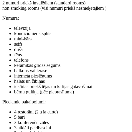
2 numuri priekš invalēdiem (standard rooms)
non smoking rooms (visi numuri priekš nesmēķētājiem )
Numurā
:
televīzija
kondicionieris-splits
mini-bārs
seifs
duša
fēns
telefons
keramikas grīdas segums
balkons vai terase
interneta pieslēgums
halāts un čībiņas
iekārtas priekš tējas un kafijas gatavošanai
bērnu gultiņa (pēc pieprasījuma)
Pieejamie pakalpojumi
:
4 restorāni (2 a la carte)
5 bāri
3 konferenču zāles
3 atklāti peldbaseini