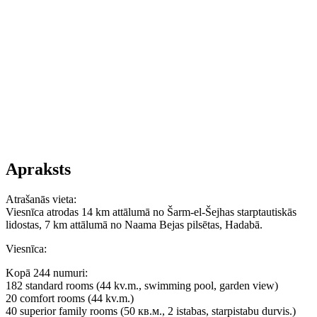
Apraksts
Atrašanās vieta
:
Viesnīca atrodas 14 km attālumā no Šarm-el-Šejhas starptautiskās
lidostas, 7 km attālumā no Naama Bejas pilsētas, Hadabā.
Viesnīca
:
Kopā 244 numuri:
182 standard rooms (44 kv.m., swimming pool, garden view)
20 comfort rooms (44 kv.m.)
40 superior family rooms (50 кв.м., 2 istabas, starpistabu durvis.)