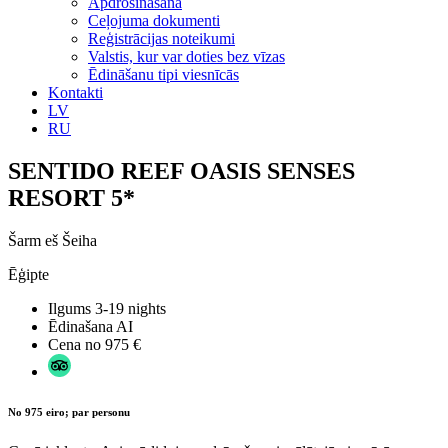
Apdrošināšana
Ceļojuma dokumenti
Reģistrācijas noteikumi
Valstis, kur var doties bez vīzas
Ēdināšanu tipi viesnīcās
Kontakti
LV
RU
SENTIDO REEF OASIS SENSES
RESORT 5*
Šarm eš Šeiha
Ēģipte
Ilgums
3-19 nights
Ēdinašana
AI
Cena no
975 €
No 975 eiro; par personu