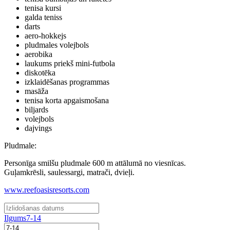
tenisa kursi
galda teniss
darts
aero-hokkejs
pludmales volejbols
aerobika
laukums priekš mini-futbola
diskotēka
izklaidēšanas programmas
masāža
tenisa korta apgaismošana
biljards
volejbols
dajvings
Pludmale
:
Personīga smilšu pludmale 600 m attālumā no viesnīcas.
Guļamkrēsli, saulessargi, matrači, dvieļi.
www.reefoasisresorts.com
Ilgums
7-14