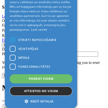
saturu, reklāmas un analizētu mūsu trafiku.
Sign In
Mēs arī kopīgojam informāciju par to, kā jūs
lietojat mūsu vietni ar mūsu reklāmas un
analītikas partneriem, kuri to var apvienot
Login with Facebook
Login with Google
ar citu informāciju, ko esat viņiem sniedzis
Or
vai ko viņi ir apkopojuši, izmantojot jūsu
Email
pakalpojumus.
Lasīt vairāk
Password
Remember me
STRIKTI NEPIECIEŠAMIE
Forgot Password?
VEIKTSPĒJAS
Don’t have an account?
Sign up
Please confirm login email below
MĒRĶA
You will receive an email containing a link allowing you to reset
FUNKCIONALITĀTES
your password to a new preferred one.
PIEKRIST VISIEM
Modal title
ATTEIKTIES NO VISIEM
RĀDĪT DETAĻAS
...