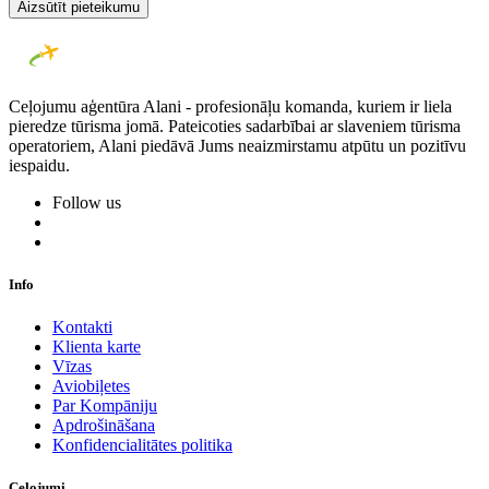
Aizsūtīt pieteikumu
Ceļojumu aģentūra Alani - profesionāļu komanda, kuriem ir liela
pieredze tūrisma jomā. Pateicoties sadarbībai ar slaveniem tūrisma
operatoriem, Alani piedāvā Jums neaizmirstamu atpūtu un pozitīvu
iespaidu.
Follow us
Info
Kontakti
Klienta karte
Vīzas
Aviobiļetes
Par Kompāniju
Apdrošināšana
Konfidencialitātes politika
Ceļojumi