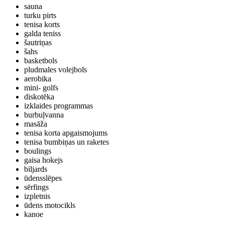
sauna
turku pirts
tenisa korts
galda teniss
šautriņas
šahs
basketbols
pludmales volejbols
aerobika
mini- golfs
diskotēka
izklaides programmas
burbuļvanna
masāža
tenisa korta apgaismojums
tenisa bumbiņas un raketes
boulings
gaisa hokejs
biljards
ūdensslēpes
sērfings
izpletnis
ūdens motocikls
kanoe