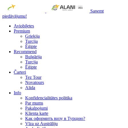
Saņemt
piedāvājumu!
Aviobiļetes
Premium
Grieķija
Turcija
Ēģipte
Recommend
Bulgārija
Turcija
Ēģipte
Čarteri
Tez Tour
Novatours
Alida
Info
Konfidencialitātes politika
Par mums
Рakalpojumi
Klienta karte
Как оформить визу в Турцию?
Vīza uz Austrāliju