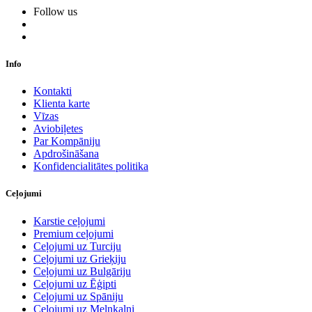
Follow us
Info
Kontakti
Klienta karte
Vīzas
Aviobiļetes
Par Kompāniju
Apdrošināšana
Konfidencialitātes politika
Ceļojumi
Karstie ceļojumi
Premium ceļojumi
Ceļojumi uz Turciju
Ceļojumi uz Grieķiju
Ceļojumi uz Bulgāriju
Ceļojumi uz Ēģipti
Ceļojumi uz Spāniju
Ceļojumi uz Melnkalni