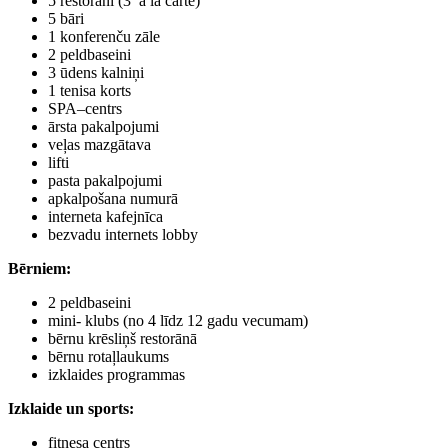
5 restorāni (3 a la carte)
5 bāri
1 konferenču zāle
2 peldbaseini
3 ūdens kalniņi
1 tenisa korts
SPA–centrs
ārsta pakalpojumi
veļas mazgātava
lifti
pasta pakalpojumi
apkalpošana numurā
interneta kafejnīca
bezvadu internets lobby
Bērniem
:
2 peldbaseini
mini- klubs (no 4 līdz 12 gadu vecumam)
bērnu krēsliņš restorānā
bērnu rotaļlaukums
izklaides programmas
Izklaide un sports
:
fitnesa centrs