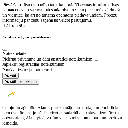
Pievēršam Jūsu uzmanību tam, ka norādītās cenas ir ​informatīvas ​
pamatcenas un var mainīties atkarībā ​no ​vietu pieejamības lidmašīnā
un viesnīcā, kā arī no tūrisma operatoru piedāvājumiem. Precīzu
informāciju par cenu saņemsiet veicot pasūtījumu.
12
from 902
Pieteikums ceļojuma piemeklēšanai
Notiek ielāde...
Piekrītu privātuma un datu apstrādes noteikumiem
Japiekrīt reģistrācijas noteikumiem
Parakstīties uz jaunumiem
Aizvērt
Aizsūtīt pieteikumu
Ceļojumu aģentūra Alani - profesionāļu komanda, kuriem ir liela
pieredze tūrisma jomā. Pateicoties sadarbībai ar slaveniem tūrisma
operatoriem, Alani piedāvā Jums neaizmirstamu atpūtu un pozitīvu
iespaidu.