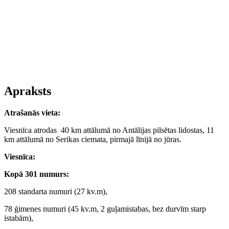
Apraksts
Atrašanās vieta
:
Viesnīca atrodas 40 km attālumā no Antālijas pilsētas lidostas, 11
km attālumā no Serikas ciemata, pirmajā līnijā no jūras.
Viesnīca
:
Kopā
301
numurs:
208 standarta numuri (27 kv.m),
78 ģimenes numuri (45 kv.m, 2 guļamistabas, bez durvīm starp
istabām),