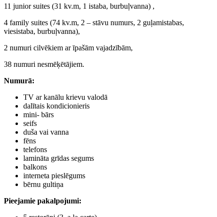
11 junior suites (31 kv.m, 1 istaba, burbuļvanna) ,
4 family suites (74 kv.m, 2 – stāvu numurs, 2 guļamistabas,
viesistaba, burbuļvanna),
2 numuri cilvēkiem ar īpašām vajadzībām,
38 numuri nesmēķētājiem.
Numurā
:
TV ar kanālu krievu valodā
dalītais kondicionieris
mini- bārs
seifs
duša vai vanna
fēns
telefons
lamināta grīdas segums
balkons
interneta pieslēgums
bērnu gultiņa
Pieejamie pakalpojumi
: