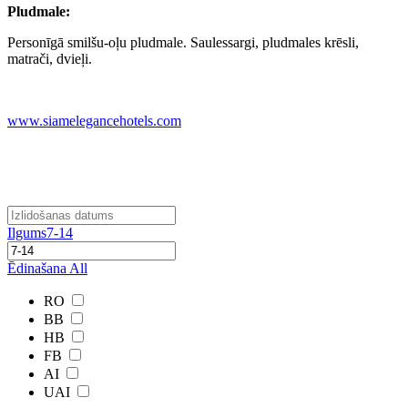
Pludmale
:
Personīgā smilšu-oļu pludmale. Saulessargi, pludmales krēsli,
matrači, dvieļi.
www.siamelegancehotels.com
Ilgums
7-14
Ēdinašana
All
RO
BB
HB
FB
AI
UAI