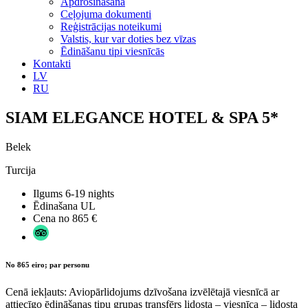
Apdrošināšana
Ceļojuma dokumenti
Reģistrācijas noteikumi
Valstis, kur var doties bez vīzas
Ēdināšanu tipi viesnīcās
Kontakti
LV
RU
SIAM ELEGANCE HOTEL & SPA 5*
Belek
Turcija
Ilgums
6-19 nights
Ēdinašana
UL
Cena no
865 €
No 865 eiro; par personu
Cenā iekļauts: Aviopārlidojums dzīvošana izvēlētajā viesnīcā ar
attiecīgo ēdināšanas tipu grupas transfērs lidosta – viesnīca – lidosta