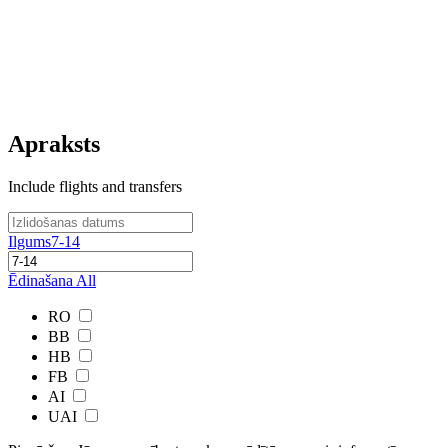
Apraksts
Include flights and transfers
Ilgums
7-14
Ēdinašana
All
RO
BB
HB
FB
AI
UAI