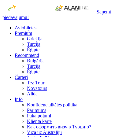
Saņemt
piedāvājumu!
Aviobiļetes
Premium
Grieķija
Turcija
Ēģipte
Recommend
Bulgārija
Turcija
Ēģipte
Čarteri
Tez Tour
Novatours
Alida
Info
Konfidencialitātes politika
Par mums
Рakalpojumi
Klienta karte
Как оформить визу в Турцию?
Vīza uz Austrāliju