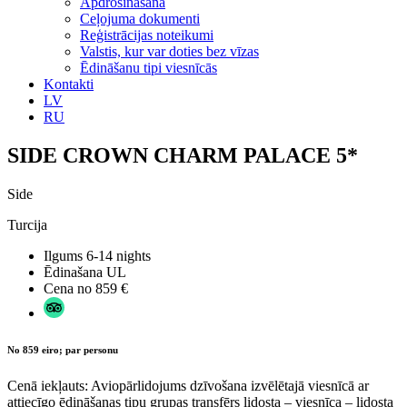
Apdrošināšana
Ceļojuma dokumenti
Reģistrācijas noteikumi
Valstis, kur var doties bez vīzas
Ēdināšanu tipi viesnīcās
Kontakti
LV
RU
SIDE CROWN CHARM PALACE 5*
Side
Turcija
Ilgums
6-14 nights
Ēdinašana
UL
Cena no
859 €
No 859 eiro; par personu
Cenā iekļauts: Aviopārlidojums dzīvošana izvēlētajā viesnīcā ar
attiecīgo ēdināšanas tipu grupas transfērs lidosta – viesnīca – lidosta