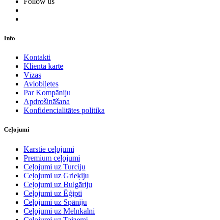
Follow us
Info
Kontakti
Klienta karte
Vīzas
Aviobiļetes
Par Kompāniju
Apdrošināšana
Konfidencialitātes politika
Ceļojumi
Karstie ceļojumi
Premium ceļojumi
Ceļojumi uz Turciju
Ceļojumi uz Grieķiju
Ceļojumi uz Bulgāriju
Ceļojumi uz Ēģipti
Ceļojumi uz Spāniju
Ceļojumi uz Melnkalni
Ceļojumi uz Taizemi