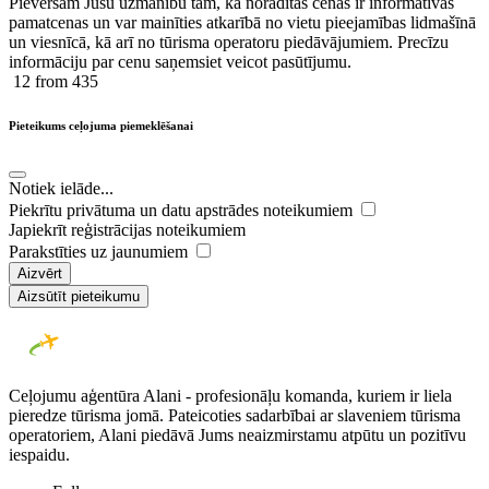
Pievēršam Jūsu uzmanību tam, ka norādītās cenas ir ​informatīvas ​
pamatcenas un var mainīties atkarībā ​no ​vietu pieejamības lidmašīnā
un viesnīcā, kā arī no tūrisma operatoru piedāvājumiem. Precīzu
informāciju par cenu saņemsiet veicot pasūtījumu.
12
from 435
Pieteikums ceļojuma piemeklēšanai
Notiek ielāde...
Piekrītu privātuma un datu apstrādes noteikumiem
Japiekrīt reģistrācijas noteikumiem
Parakstīties uz jaunumiem
Aizvērt
Aizsūtīt pieteikumu
Ceļojumu aģentūra Alani - profesionāļu komanda, kuriem ir liela
pieredze tūrisma jomā. Pateicoties sadarbībai ar slaveniem tūrisma
operatoriem, Alani piedāvā Jums neaizmirstamu atpūtu un pozitīvu
iespaidu.