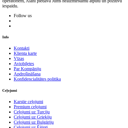
operatoriem, Alani piedāvā Jums neaizmirstamu atpūtu un pozitīvu
iespaidu.
Follow us
Info
Kontakti
Klienta karte
Vīzas
Aviobiļetes
Par Kompāniju
Apdrošināšana
Konfidencialitātes politika
Ceļojumi
Karstie ceļojumi
Premium ceļojumi
Ceļojumi uz Turciju
Ceļojumi uz Grieķiju
Ceļojumi uz Bulgāriju
Ceļojumi uz Ēģipti