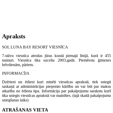
Apraksts
SOL LUNA BAY RESORT VIESNĪCA
7-stāvu viesnīca atrodas jūras krastā pirmajā līnijā, kurā ir 455
numuri. Viesnīca tika uzcelta 2003.gadā. Piemērota ģimenes
brīvdienām, pāriem.
INFORMACĪJA
Dzērieni un ēdieni kuri minēti viesnīcas aprakstā, tiek sniegti
saskaņā ar administrācijas pieņemto kārtību un var būt par maksu
atkarība no ēdiena tipa. Informācija par pakalpojumu sarakstu kurš
tika sniegts viesnīcas aprakstā var mainīties. (tajā skaitā pakalpojumu
sniegšanas laiks)
ATRAŠANAS VIETA