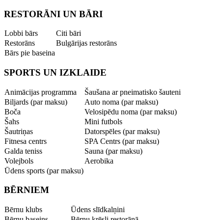
RESTORĀNI UN BĀRI
Lobbi bārs
Citi bāri
Restorāns
Bulgārijas restorāns
Bārs pie baseina
SPORTS UN IZKLAIDE
Animācijas programma
Šaušana ar pneimatisko šauteni
Biljards (par maksu)
Auto noma (par maksu)
Boča
Velosipēdu noma (par maksu)
Šahs
Mini futbols
Šautriņas
Datorspēles (par maksu)
Fitnesa centrs
SPA Centrs (par maksu)
Galda teniss
Sauna (par maksu)
Volejbols
Aerobika
Ūdens sports (par maksu)
BĒRNIEM
Bērnu klubs
Ūdens slīdkalņini
Bērnu baseins
Bērnu krēsli restorānā