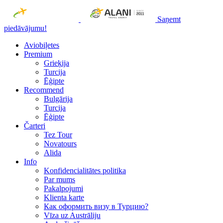
Saņemt
piedāvājumu!
Aviobiļetes
Premium
Grieķija
Turcija
Ēģipte
Recommend
Bulgārija
Turcija
Ēģipte
Čarteri
Tez Tour
Novatours
Alida
Info
Konfidencialitātes politika
Par mums
Рakalpojumi
Klienta karte
Как оформить визу в Турцию?
Vīza uz Austrāliju