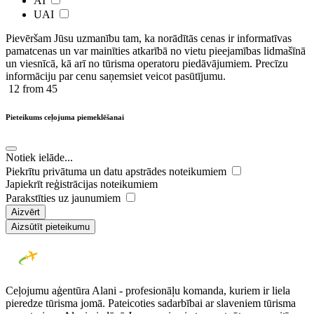
AI
UAI
Pievēršam Jūsu uzmanību tam, ka norādītās cenas ir ​informatīvas ​
pamatcenas un var mainīties atkarībā ​no ​vietu pieejamības lidmašīnā
un viesnīcā, kā arī no tūrisma operatoru piedāvājumiem. Precīzu
informāciju par cenu saņemsiet veicot pasūtījumu.
12
from 45
Pieteikums ceļojuma piemeklēšanai
Notiek ielāde...
Piekrītu privātuma un datu apstrādes noteikumiem
Japiekrīt reģistrācijas noteikumiem
Parakstīties uz jaunumiem
Aizvērt
Aizsūtīt pieteikumu
Ceļojumu aģentūra Alani - profesionāļu komanda, kuriem ir liela
pieredze tūrisma jomā. Pateicoties sadarbībai ar slaveniem tūrisma