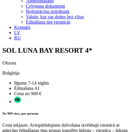
Apdrošināšana
Ceļojuma dokumenti
Reģistrācijas noteikumi
Valstis, kur var doties bez vīzas
Ēdināšanu tipi viesnīcās
Kontakti
LV
RU
SOL LUNA BAY RESORT 4*
Obzora
Bulgārija
Ilgums
7-14 nights
Ēdinašana
AI
Cena no
969 €
No 969 eiro; par personu
Cenā iekļauts: Aviopārlidojums dzīvošana izvēlētajā viesnīcā ar
attiecīgo ēdināšanas tipu grupas transfērs lidosta – viesnīca – lidosta