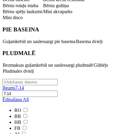
Bērnu rotaļu istaba
Bērnu gultiņa
Bērnu spēļu laukums
Mini akvaparks
Mini disco
PIE BASEINA
Guļamkrēsli un saulessargi pie baseina
Baseina dvieļi
PLUDMALĒ
Bezmaksas guļamkrēsli un saulessargi pludmalē
Glābējs
Pludmales dvieļi
Ilgums
7-14
Ēdinašana
All
RO
BB
HB
FB