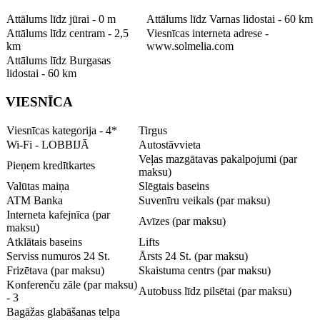
Attālums līdz jūrai - 0 m
Attālums līdz Varnas lidostai - 60 km
Attālums līdz centram - 2,5
Viesnīcas interneta adrese -
km
www.solmelia.com
Attālums līdz Burgasas
lidostai - 60 km
VIESNĪCA
Viesnīcas kategorija - 4*
Tirgus
Wi-Fi - LOBBIJĀ
Autostāvvieta
Veļas mazgātavas pakalpojumi (par
Pieņem kredītkartes
maksu)
Valūtas maiņa
Slēgtais baseins
ATM Banka
Suvenīru veikals (par maksu)
Interneta kafejnīca (par
Avīzes (par maksu)
maksu)
Atklātais baseins
Lifts
Serviss numuros 24 St.
Ārsts 24 St. (par maksu)
Frizētava (par maksu)
Skaistuma centrs (par maksu)
Konferenču zāle (par maksu)
Autobuss līdz pilsētai (par maksu)
- 3
Bagāžas glabāšanas telpa