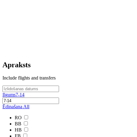
Apraksts
Include flights and transfers
Ilgums
7-14
Ēdinašana
All
RO
BB
HB
FB