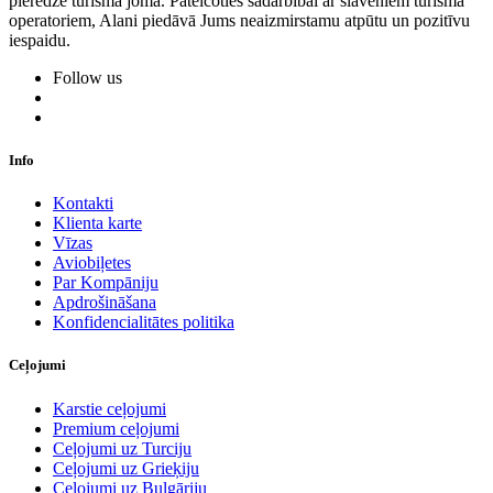
pieredze tūrisma jomā. Pateicoties sadarbībai ar slaveniem tūrisma
operatoriem, Alani piedāvā Jums neaizmirstamu atpūtu un pozitīvu
iespaidu.
Follow us
Info
Kontakti
Klienta karte
Vīzas
Aviobiļetes
Par Kompāniju
Apdrošināšana
Konfidencialitātes politika
Ceļojumi
Karstie ceļojumi
Premium ceļojumi
Ceļojumi uz Turciju
Ceļojumi uz Grieķiju
Ceļojumi uz Bulgāriju