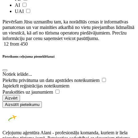
AI
UAI
Pievēršam Jūsu uzmanību tam, ka norādītās cenas ir ​informatīvas ​
pamatcenas un var mainīties atkarībā ​no ​vietu pieejamības lidmašīnā
un viesnīcā, kā arī no tūrisma operatoru piedāvājumiem. Precīzu
informāciju par cenu saņemsiet veicot pasūtījumu.
12
from 450
Pieteikums ceļojuma piemeklēšanai
Notiek ielāde...
Piekrītu privātuma un datu apstrādes noteikumiem
Japiekrīt reģistrācijas noteikumiem
Parakstīties uz jaunumiem
Aizvērt
Aizsūtīt pieteikumu
Ceļojumu aģentūra Alani - profesionāļu komanda, kuriem ir liela