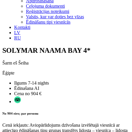
Apdrošināšana
Ceļojuma dokumenti
Reģistrācijas noteikumi
Valstis, kur var doties bez vīzas
Ēdināšanu tipi viesnīcās
Kontakti
LV
RU
SOLYMAR NAAMA BAY 4*
Šarm eš Šeiha
Ēģipte
Ilgums
7-14 nights
Ēdinašana
AI
Cena no
904 €
No 904 eiro; par personu
Cenā iekļauts: Aviopārlidojums dzīvošana izvēlētajā viesnīcā ar
attiecīgo ēdināšanas tipu grupas transfērs lidosta – viesnīca – lidosta