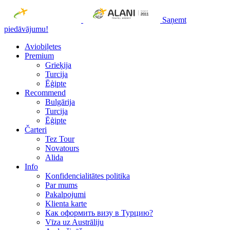
Saņemt
piedāvājumu!
Aviobiļetes
Premium
Grieķija
Turcija
Ēģipte
Recommend
Bulgārija
Turcija
Ēģipte
Čarteri
Tez Tour
Novatours
Alida
Info
Konfidencialitātes politika
Par mums
Рakalpojumi
Klienta karte
Как оформить визу в Турцию?
Vīza uz Austrāliju