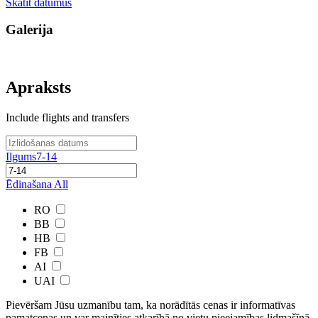
Skatīt datumus
Galerija
Apraksts
Include flights and transfers
Ilgums
7-14
Ēdinašana
All
RO
BB
HB
FB
AI
UAI
Pievēršam Jūsu uzmanību tam, ka norādītās cenas ir ​informatīvas ​
pamatcenas un var mainīties atkarībā ​no ​vietu pieejamības lidmašīnā