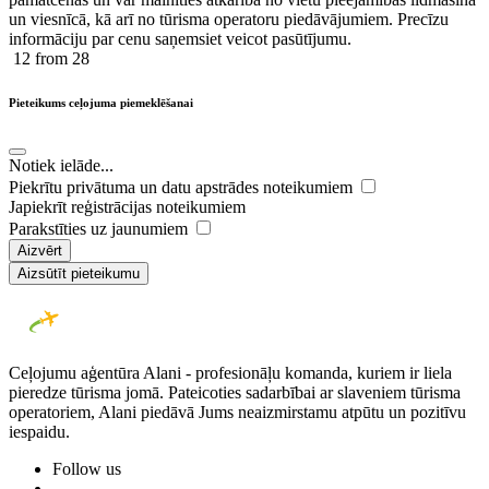
un viesnīcā, kā arī no tūrisma operatoru piedāvājumiem. Precīzu
informāciju par cenu saņemsiet veicot pasūtījumu.
12
from 28
Pieteikums ceļojuma piemeklēšanai
Notiek ielāde...
Piekrītu privātuma un datu apstrādes noteikumiem
Japiekrīt reģistrācijas noteikumiem
Parakstīties uz jaunumiem
Aizvērt
Aizsūtīt pieteikumu
Ceļojumu aģentūra Alani - profesionāļu komanda, kuriem ir liela
pieredze tūrisma jomā. Pateicoties sadarbībai ar slaveniem tūrisma
operatoriem, Alani piedāvā Jums neaizmirstamu atpūtu un pozitīvu
iespaidu.
Follow us