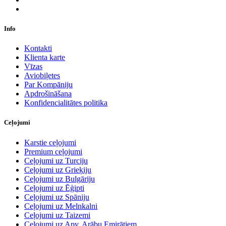
Info
Kontakti
Klienta karte
Vīzas
Aviobiļetes
Par Kompāniju
Apdrošināšana
Konfidencialitātes politika
Ceļojumi
Karstie ceļojumi
Premium ceļojumi
Ceļojumi uz Turciju
Ceļojumi uz Grieķiju
Ceļojumi uz Bulgāriju
Ceļojumi uz Ēģipti
Ceļojumi uz Spāniju
Ceļojumi uz Melnkalni
Ceļojumi uz Taizemi
Ceļojumi uz Apv. Arābu Emirātiem