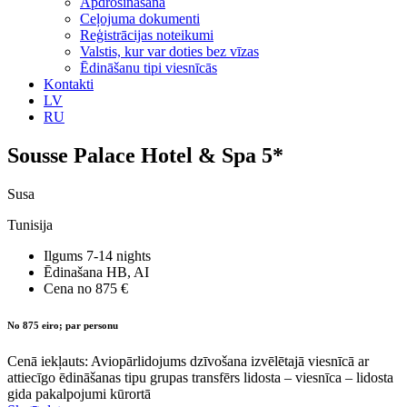
Apdrošināšana
Ceļojuma dokumenti
Reģistrācijas noteikumi
Valstis, kur var doties bez vīzas
Ēdināšanu tipi viesnīcās
Kontakti
LV
RU
Sousse Palace Hotel & Spa 5*
Susa
Tunisija
Ilgums
7-14 nights
Ēdinašana
HB, AI
Cena no
875 €
No 875 eiro; par personu
Cenā iekļauts: Aviopārlidojums dzīvošana izvēlētajā viesnīcā ar
attiecīgo ēdināšanas tipu grupas transfērs lidosta – viesnīca – lidosta
gida pakalpojumi kūrortā