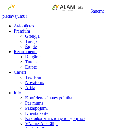
Saņemt
piedāvājumu!
Aviobiļetes
Premium
Grieķija
Turcija
Ēģipte
Recommend
Bulgārija
Turcija
Ēģipte
Čarteri
Tez Tour
Novatours
Alida
Info
Konfidencialitātes politika
Par mums
Рakalpojumi
Klienta karte
Как оформить визу в Турцию?
Vīza uz Austrāliju