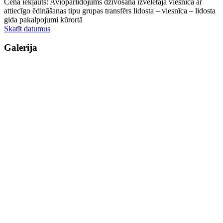
Cenā iekļauts: Aviopārlidojums dzīvošana izvēlētajā viesnīcā ar
attiecīgo ēdināšanas tipu grupas transfērs lidosta – viesnīca – lidosta
gida pakalpojumi kūrortā
Skatīt datumus
Galerija