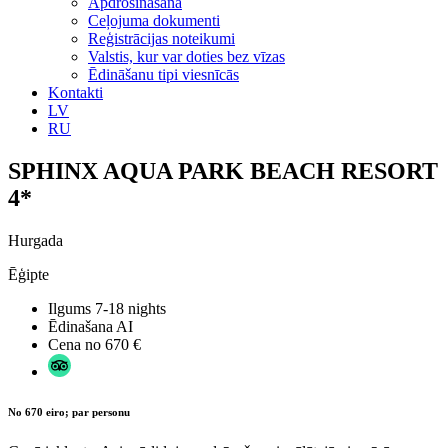
Apdrošināšana
Ceļojuma dokumenti
Reģistrācijas noteikumi
Valstis, kur var doties bez vīzas
Ēdināšanu tipi viesnīcās
Kontakti
LV
RU
SPHINX AQUA PARK BEACH RESORT
4*
Hurgada
Ēģipte
Ilgums
7-18 nights
Ēdinašana
AI
Cena no
670 €
No 670 eiro; par personu