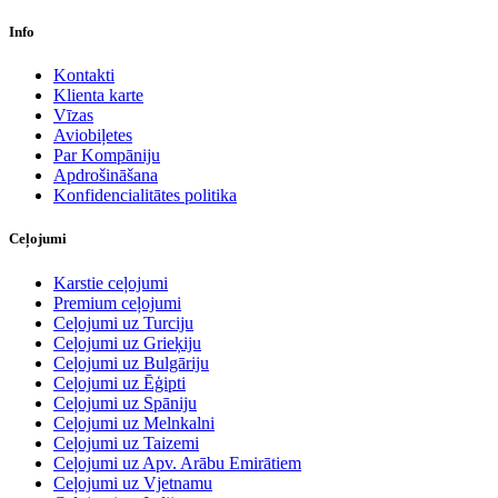
Info
Kontakti
Klienta karte
Vīzas
Aviobiļetes
Par Kompāniju
Apdrošināšana
Konfidencialitātes politika
Ceļojumi
Karstie ceļojumi
Premium ceļojumi
Ceļojumi uz Turciju
Ceļojumi uz Grieķiju
Ceļojumi uz Bulgāriju
Ceļojumi uz Ēģipti
Ceļojumi uz Spāniju
Ceļojumi uz Melnkalni
Ceļojumi uz Taizemi
Ceļojumi uz Apv. Arābu Emirātiem
Ceļojumi uz Vjetnamu