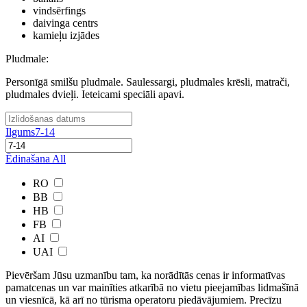
vindsērfings
daivinga centrs
kamieļu izjādes
Pludmale
:
Personīgā smilšu pludmale. Saulessargi, pludmales krēsli, matrači,
pludmales dvieļi. Ieteicami speciāli apavi.
Ilgums
7-14
Ēdinašana
All
RO
BB
HB
FB
AI
UAI
Pievēršam Jūsu uzmanību tam, ka norādītās cenas ir ​informatīvas ​
pamatcenas un var mainīties atkarībā ​no ​vietu pieejamības lidmašīnā
un viesnīcā, kā arī no tūrisma operatoru piedāvājumiem. Precīzu