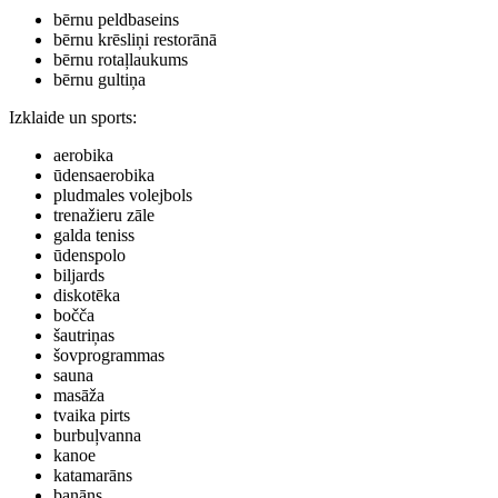
bērnu peldbaseins
bērnu krēsliņi restorānā
bērnu rotaļlaukums
bērnu gultiņa
Izklaide un sports
:
aerobika
ūdensaerobika
pludmales volejbols
trenažieru zāle
galda teniss
ūdenspolo
biljards
diskotēka
bočča
šautriņas
šovprogrammas
sauna
masāža
tvaika pirts
burbuļvanna
kanoe
katamarāns
banāns