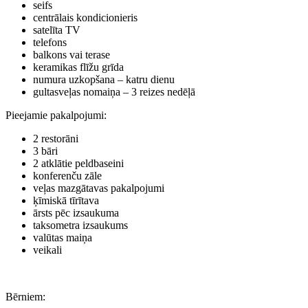
seifs
centrālais kondicionieris
satelīta TV
telefons
balkons vai terase
keramikas flīžu grīda
numura uzkopšana – katru dienu
gultasveļas nomaiņa – 3 reizes nedēļā
Pieejamie pakalpojumi
:
2 restorāni
3 bāri
2 atklātie peldbaseini
konferenču zāle
veļas mazgātavas pakalpojumi
ķīmiskā tīrītava
ārsts pēc izsaukuma
taksometra izsaukums
valūtas maiņa
veikali
Bērniem
: