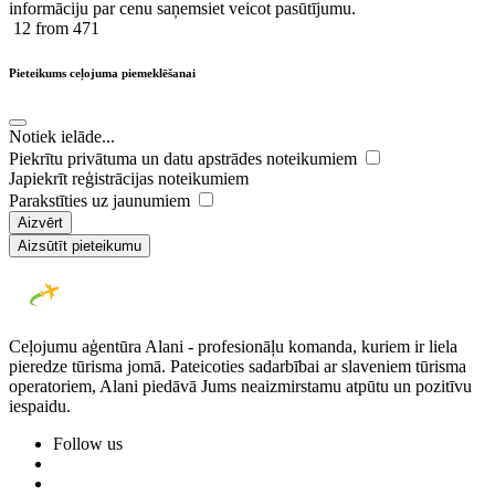
informāciju par cenu saņemsiet veicot pasūtījumu.
12
from 471
Pieteikums ceļojuma piemeklēšanai
Notiek ielāde...
Piekrītu privātuma un datu apstrādes noteikumiem
Japiekrīt reģistrācijas noteikumiem
Parakstīties uz jaunumiem
Aizvērt
Aizsūtīt pieteikumu
Ceļojumu aģentūra Alani - profesionāļu komanda, kuriem ir liela
pieredze tūrisma jomā. Pateicoties sadarbībai ar slaveniem tūrisma
operatoriem, Alani piedāvā Jums neaizmirstamu atpūtu un pozitīvu
iespaidu.
Follow us