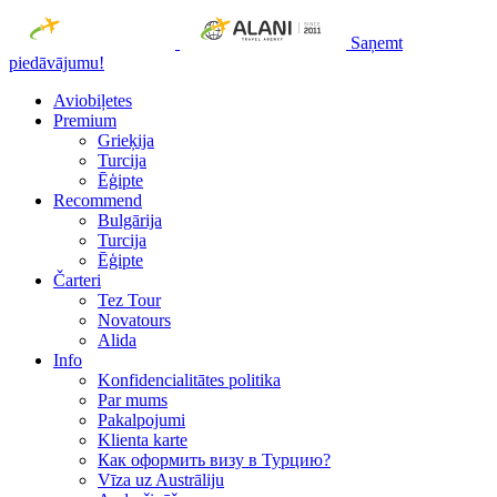
Saņemt
piedāvājumu!
Aviobiļetes
Premium
Grieķija
Turcija
Ēģipte
Recommend
Bulgārija
Turcija
Ēģipte
Čarteri
Tez Tour
Novatours
Alida
Info
Konfidencialitātes politika
Par mums
Рakalpojumi
Klienta karte
Как оформить визу в Турцию?
Vīza uz Austrāliju