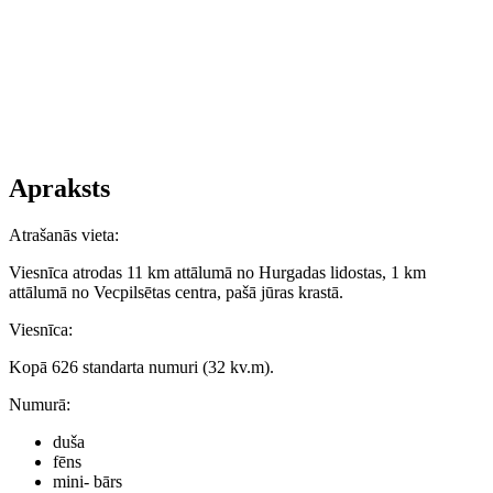
Apraksts
Atrašanās vieta
:
Viesnīca atrodas 11 km attālumā no Hurgadas lidostas, 1 km
attālumā no Vecpilsētas centra, pašā jūras krastā.
Viesnīca
:
Kopā 626 standarta numuri (32 kv.m).
Numurā
:
duša
fēns
mini- bārs