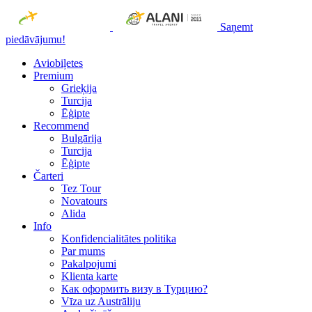
Saņemt
piedāvājumu!
Aviobiļetes
Premium
Grieķija
Turcija
Ēģipte
Recommend
Bulgārija
Turcija
Ēģipte
Čarteri
Tez Tour
Novatours
Alida
Info
Konfidencialitātes politika
Par mums
Рakalpojumi
Klienta karte
Как оформить визу в Турцию?
Vīza uz Austrāliju