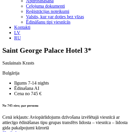
Apdrošināšana
Ceļojuma dokumenti
Reģistrācijas noteikumi
Valstis, kur var doties bez vīzas
Ēdināšanu tipi viesnīcās
Kontakti
LV
RU
Saint George Palace Hotel 3*
Saulainais Krasts
Bulgārija
Ilgums
7-14 nights
Ēdinašana
AI
Cena no
745 €
No 745 eiro; par personu
Cenā iekļauts: Aviopārlidojums dzīvošana izvēlētajā viesnīcā ar
attiecīgo ēdināšanas tipu grupas transfērs lidosta – viesnīca – lidosta
gida pakalpojumi kūrortā