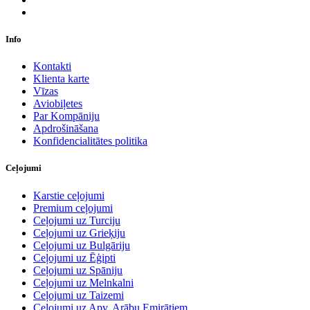
Info
Kontakti
Klienta karte
Vīzas
Aviobiļetes
Par Kompāniju
Apdrošināšana
Konfidencialitātes politika
Ceļojumi
Karstie ceļojumi
Premium ceļojumi
Ceļojumi uz Turciju
Ceļojumi uz Grieķiju
Ceļojumi uz Bulgāriju
Ceļojumi uz Ēģipti
Ceļojumi uz Spāniju
Ceļojumi uz Melnkalni
Ceļojumi uz Taizemi
Ceļojumi uz Apv. Arābu Emirātiem