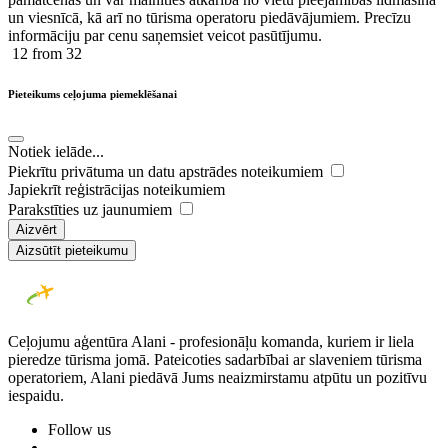
un viesnīcā, kā arī no tūrisma operatoru piedāvājumiem. Precīzu
informāciju par cenu saņemsiet veicot pasūtījumu.
12
from 32
Pieteikums ceļojuma piemeklēšanai
Notiek ielāde...
Piekrītu privātuma un datu apstrādes noteikumiem
Japiekrīt reģistrācijas noteikumiem
Parakstīties uz jaunumiem
Aizvērt
Aizsūtīt pieteikumu
Ceļojumu aģentūra Alani - profesionāļu komanda, kuriem ir liela
pieredze tūrisma jomā. Pateicoties sadarbībai ar slaveniem tūrisma
operatoriem, Alani piedāvā Jums neaizmirstamu atpūtu un pozitīvu
iespaidu.
Follow us