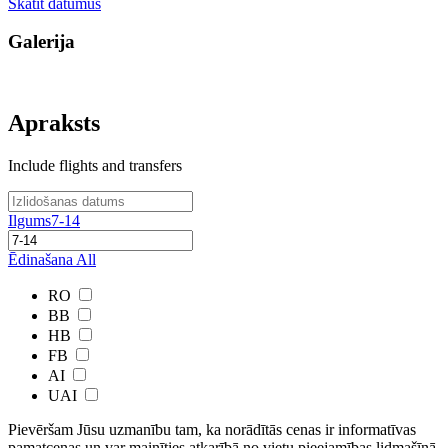
Skatīt datumus
Galerija
Apraksts
Include flights and transfers
Ilgums
7-14
Ēdinašana
All
RO
BB
HB
FB
AI
UAI
Pievēršam Jūsu uzmanību tam, ka norādītās cenas ir ​informatīvas ​
pamatcenas un var mainīties atkarībā ​no ​vietu pieejamības lidmašīnā