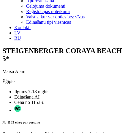
Apdrošināšana
Ceļojuma dokumenti
Reģistrācijas noteikumi
Valstis, kur var doties bez vīzas
Ēdināšanu tipi viesnīcās
Kontakti
LV
RU
STEIGENBERGER CORAYA BEACH
5*
Marsa Alam
Ēģipte
Ilgums
7-18 nights
Ēdinašana
AI
Cena no
1153 €
No 1153 eiro; par personu