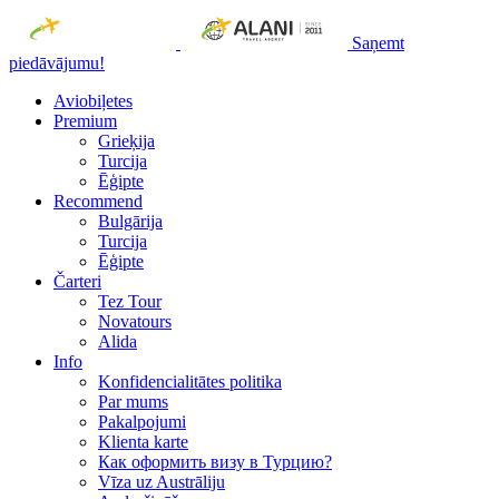
Saņemt
piedāvājumu!
Aviobiļetes
Premium
Grieķija
Turcija
Ēģipte
Recommend
Bulgārija
Turcija
Ēģipte
Čarteri
Tez Tour
Novatours
Alida
Info
Konfidencialitātes politika
Par mums
Рakalpojumi
Klienta karte
Как оформить визу в Турцию?
Vīza uz Austrāliju