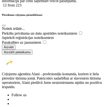
informāciju par cenu saņemsiet veicot pasūtījumu.
12
from 223
Pieteikums ceļojuma piemeklēšanai
Notiek ielāde...
Piekrītu privātuma un datu apstrādes noteikumiem
Japiekrīt reģistrācijas noteikumiem
Parakstīties uz jaunumiem
Aizvērt
Aizsūtīt pieteikumu
Ceļojumu aģentūra Alani - profesionāļu komanda, kuriem ir liela
pieredze tūrisma jomā. Pateicoties sadarbībai ar slaveniem tūrisma
operatoriem, Alani piedāvā Jums neaizmirstamu atpūtu un pozitīvu
iespaidu.
Follow us