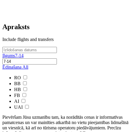
Apraksts
Include flights and transfers
Ilgums
7-14
Ēdinašana
All
RO
BB
HB
FB
AI
UAI
Pievēršam Jūsu uzmanību tam, ka norādītās cenas ir ​informatīvas ​
pamatcenas un var mainīties atkarībā ​no ​vietu pieejamības lidmašīnā
un viesnīcā, kā arī no tūrisma operatoru piedāvājumiem. Precīzu