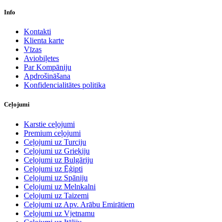
Info
Kontakti
Klienta karte
Vīzas
Aviobiļetes
Par Kompāniju
Apdrošināšana
Konfidencialitātes politika
Ceļojumi
Karstie ceļojumi
Premium ceļojumi
Ceļojumi uz Turciju
Ceļojumi uz Grieķiju
Ceļojumi uz Bulgāriju
Ceļojumi uz Ēģipti
Ceļojumi uz Spāniju
Ceļojumi uz Melnkalni
Ceļojumi uz Taizemi
Ceļojumi uz Apv. Arābu Emirātiem
Ceļojumi uz Vjetnamu