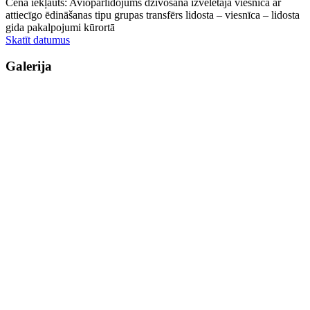
Cenā iekļauts: Aviopārlidojums dzīvošana izvēlētajā viesnīcā ar
attiecīgo ēdināšanas tipu grupas transfērs lidosta – viesnīca – lidosta
gida pakalpojumi kūrortā
Skatīt datumus
Galerija