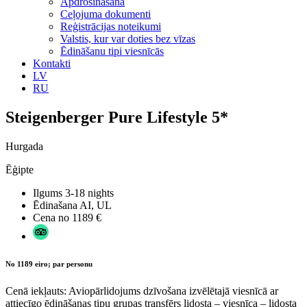
Apdrošināšana
Ceļojuma dokumenti
Reģistrācijas noteikumi
Valstis, kur var doties bez vīzas
Ēdināšanu tipi viesnīcās
Kontakti
LV
RU
Steigenberger Pure Lifestyle 5*
Hurgada
Ēģipte
Ilgums
3-18 nights
Ēdinašana
AI, UL
Cena no
1189 €
No 1189 eiro; par personu
Cenā iekļauts: Aviopārlidojums dzīvošana izvēlētajā viesnīcā ar
attiecīgo ēdināšanas tipu grupas transfērs lidosta – viesnīca – lidosta