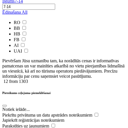
Ilgums
7-14
Ēdinašana
All
RO
BB
HB
FB
AI
UAI
Pievēršam Jūsu uzmanību tam, ka norādītās cenas ir ​informatīvas ​
pamatcenas un var mainīties atkarībā ​no ​vietu pieejamības lidmašīnā
un viesnīcā, kā arī no tūrisma operatoru piedāvājumiem. Precīzu
informāciju par cenu saņemsiet veicot pasūtījumu.
12
from 1303
Pieteikums ceļojuma piemeklēšanai
Notiek ielāde...
Piekrītu privātuma un datu apstrādes noteikumiem
Japiekrīt reģistrācijas noteikumiem
Parakstīties uz jaunumiem