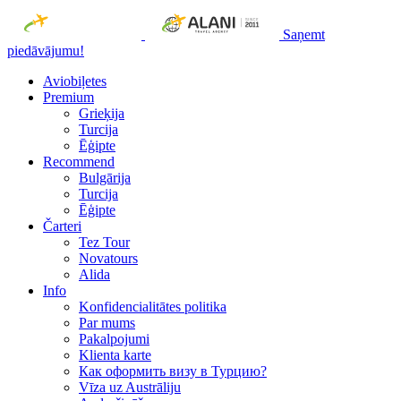
Saņemt
piedāvājumu!
Aviobiļetes
Premium
Grieķija
Turcija
Ēģipte
Recommend
Bulgārija
Turcija
Ēģipte
Čarteri
Tez Tour
Novatours
Alida
Info
Konfidencialitātes politika
Par mums
Рakalpojumi
Klienta karte
Как оформить визу в Турцию?
Vīza uz Austrāliju