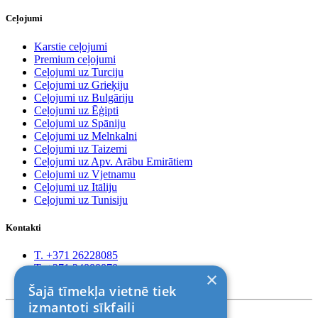
Ceļojumi
Karstie ceļojumi
Premium ceļojumi
Ceļojumi uz Turciju
Ceļojumi uz Grieķiju
Ceļojumi uz Bulgāriju
Ceļojumi uz Ēģipti
Ceļojumi uz Spāniju
Ceļojumi uz Melnkalni
Ceļojumi uz Taizemi
Ceļojumi uz Apv. Arābu Emirātiem
Ceļojumi uz Vjetnamu
Ceļojumi uz Itāliju
Ceļojumi uz Tunisiju
Kontakti
T. +371 26228085
T. +371 24888878
×
Rīga, Kr.Barona 88
Šajā tīmekļa vietnē tiek
izmantoti sīkfaili
Nosacījumi un atrunas