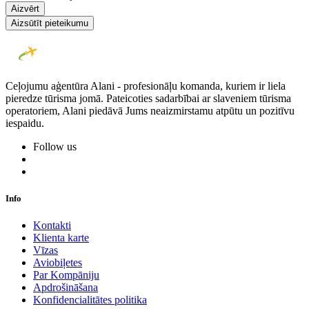
Aizvērt
Aizsūtīt pieteikumu
Ceļojumu aģentūra Alani - profesionāļu komanda, kuriem ir liela
pieredze tūrisma jomā. Pateicoties sadarbībai ar slaveniem tūrisma
operatoriem, Alani piedāvā Jums neaizmirstamu atpūtu un pozitīvu
iespaidu.
Follow us
Info
Kontakti
Klienta karte
Vīzas
Aviobiļetes
Par Kompāniju
Apdrošināšana
Konfidencialitātes politika