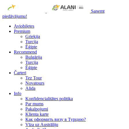
Saņemt
piedāvājumu!
Aviobiļetes
Premium
Grieķija
Turcija
Ēģipte
Recommend
Bulgārija
Turcija
Ēģipte
Čarteri
Tez Tour
Novatours
Alida
Info
Konfidencialitātes politika
Par mums
Рakalpojumi
Klienta karte
Как оформить визу в Турцию?
Vīza uz Austrāliju