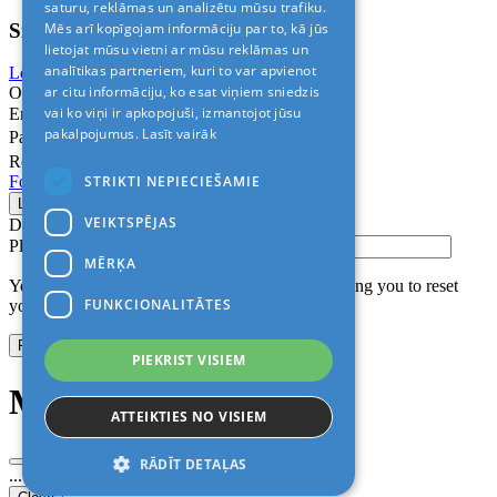
saturu, reklāmas un analizētu mūsu trafiku.
Sign In
Mēs arī kopīgojam informāciju par to, kā jūs
lietojat mūsu vietni ar mūsu reklāmas un
analītikas partneriem, kuri to var apvienot
Login with Facebook
Login with Google
ar citu informāciju, ko esat viņiem sniedzis
Or
vai ko viņi ir apkopojuši, izmantojot jūsu
Email
pakalpojumus.
Lasīt vairāk
Password
Remember me
STRIKTI NEPIECIEŠAMIE
Forgot Password?
VEIKTSPĒJAS
Don’t have an account?
Sign up
Please confirm login email below
MĒRĶA
You will receive an email containing a link allowing you to reset
FUNKCIONALITĀTES
your password to a new preferred one.
PIEKRIST VISIEM
Modal title
ATTEIKTIES NO VISIEM
RĀDĪT DETAĻAS
...