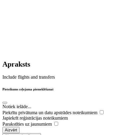
Apraksts
Include flights and transfers
Pieteikums ceļojuma piemeklēšanai
Notiek ielāde...
Piekrītu privātuma un datu apstrādes noteikumiem
Japiekrīt reģistrācijas noteikumiem
Parakstīties uz jaunumiem
Aizvērt