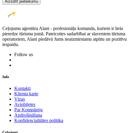
Aizsūtīt pieteikumu
Ceļojumu aģentūra Alani - profesionāļu komanda, kuriem ir liela
pieredze tūrisma jomā. Pateicoties sadarbībai ar slaveniem tūrisma
operatoriem, Alani piedāvā Jums neaizmirstamu atpūtu un pozitīvu
iespaidu.
Follow us
Info
Kontakti
Klienta karte
Vīzas
Aviobiļetes
Par Kompāniju
Apdrošināšana
Konfidencialitātes politika
Ceļojumi