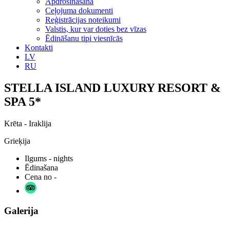
Apdrošināšana
Ceļojuma dokumenti
Reģistrācijas noteikumi
Valstis, kur var doties bez vīzas
Ēdināšanu tipi viesnīcās
Kontakti
LV
RU
STELLA ISLAND LUXURY RESORT &
SPA 5*
Krēta - Iraklija
Grieķija
Ilgums
- nights
Ēdinašana
Cena no
-
Galerija