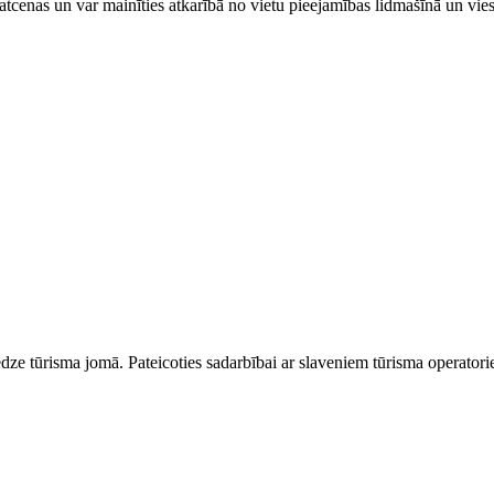
tcenas un var mainīties atkarībā ​no ​vietu pieejamības lidmašīnā un vi
dze tūrisma jomā. Pateicoties sadarbībai ar slaveniem tūrisma operator