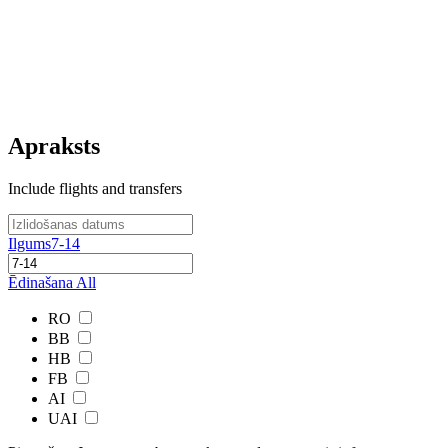
Apraksts
Include flights and transfers
Ilgums
7-14
Ēdinašana
All
RO
BB
HB
FB
AI
UAI