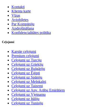
Kontakti
Klienta karte
Vīzas
Aviobiļetes
Par Kompāniju
Apdrošināšana
Konfidencialitātes politika
Ceļojumi
Karstie ceļojumi
Premium ceļojumi
Ceļojumi uz Turciju
Ceļojumi uz Grieķiju
Ceļojumi uz Bulgāriju
Ceļojumi uz Ēģipti
Ceļojumi uz Spāniju
Ceļojumi uz Melnkalni
Ceļojumi uz Taizemi
Ceļojumi uz Apv. Arābu Emirātiem
Ceļojumi uz Vjetnamu
Ceļojumi uz Itāliju
Ceļojumi uz Tunisiju