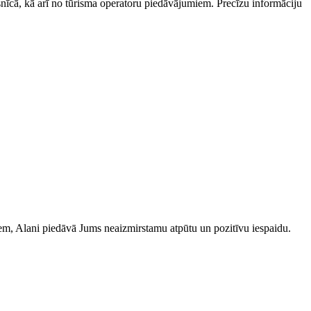
esnīcā, kā arī no tūrisma operatoru piedāvājumiem. Precīzu informāciju
iem, Alani piedāvā Jums neaizmirstamu atpūtu un pozitīvu iespaidu.