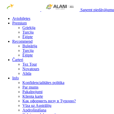
Saņemt piedāvājumu
Aviobiļetes
Premium
Grieķija
Turcija
Ēģipte
Recommend
Bulgārija
Turcija
Ēģipte
Čarteri
Tez Tour
Novatours
Alida
Info
Konfidencialitātes politika
Par mums
Рakalpojumi
Klienta karte
Как оформить визу в Турцию?
Vīza uz Austrāliju
Apdrošināšana