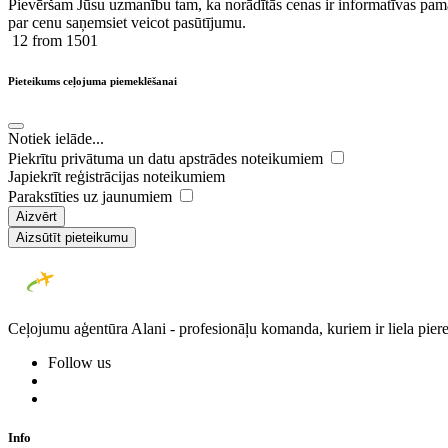
Pievēršam Jūsu uzmanību tam, ka norādītās cenas ir ​informatīvas ​pama
par cenu saņemsiet veicot pasūtījumu.
12
from 1501
Pieteikums ceļojuma piemeklēšanai
Notiek ielāde...
Piekrītu privātuma un datu apstrādes noteikumiem
Japiekrīt reģistrācijas noteikumiem
Parakstīties uz jaunumiem
Aizvērt
Aizsūtīt pieteikumu
Ceļojumu aģentūra Alani - profesionāļu komanda, kuriem ir liela piere
Follow us
Info