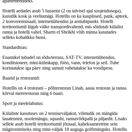
apartementideks.
Hotelli aedades asub 5 basseini (2 on talvisel ajal soojendusega),
kunstlik kosk ja veeliumägi. Hotellis on ka kauplused, pank, apteek,
2 konverentsisaali, internetiühendus ja arstiabipunkt. Hotelli
territooriumil liigub väike transpordivahend, mis sõidutab külalisi
ranna ja hotelli vahel. Sharm el Sheikhi võib minna kasutades
selleks kohalikku bussi.
Standardtoas:
Enamikel tubadel on rõdu/terrass, SAT-TV, internetiühendus,
konditsioneer, mini-külmkapp, föön, vann, telefon ja seif. Tube
koristatakse iga päev ning samuti vahetatakse ka voodipesu.
Baarid ja restoranid:
Hotellis on 4 restorani – põhirestoran Linah, aasia restoran ja ranna
kõrval mererestoran ning 6 baari.
Sport ja meelelahutus:
Külaliste kasutuses on 2 tenniseväljakut, võimalik on mängida
lauatennist, noolemängu, squashi, rannavõrkpalli ja piljardit. Lisaks
sellele asub hotelli territooriumil jõusaal, kaheksameetrine sein
mägironimiseks ning mini-väljak 18 auguga golfimänguks. Hotellis