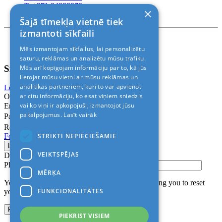
T. +371 24888878
×
Rīga, Kr.Barona 88
Šajā tīmekļa vietnē tiek
izmantoti sīkfaili
Nosacījumi un atrunas
Mēs izmantojam sīkfailus, lai personalizētu
© 2011-2026> «ALANI SIA»
saturu, reklāmas un analizētu mūsu trafiku.
Sign In
Mēs arī kopīgojam informāciju par to, kā jūs
lietojat mūsu vietni ar mūsu reklāmas un
analītikas partneriem, kuri to var apvienot
Login with Facebook
Login with Google
ar citu informāciju, ko esat viņiem sniedzis
Or
vai ko viņi ir apkopojuši, izmantojot jūsu
Email
pakalpojumus.
Lasīt vairāk
Password
Remember me
STRIKTI NEPIECIEŠAMIE
Forgot Password?
VEIKTSPĒJAS
Don’t have an account?
Sign up
Please confirm login email below
MĒRĶA
You will receive an email containing a link allowing you to reset
FUNKCIONALITĀTES
your password to a new preferred one.
PIEKRIST VISIEM