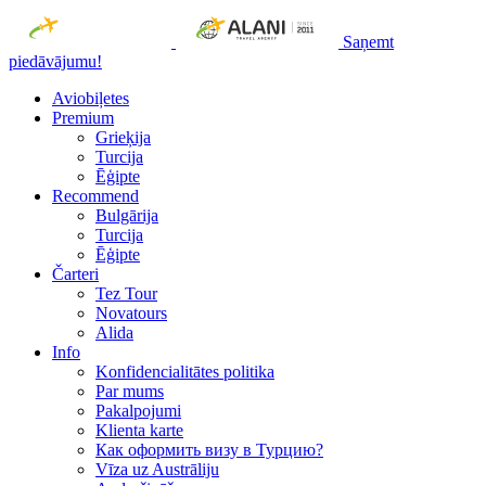
Saņemt
piedāvājumu!
Aviobiļetes
Premium
Grieķija
Turcija
Ēģipte
Recommend
Bulgārija
Turcija
Ēģipte
Čarteri
Tez Tour
Novatours
Alida
Info
Konfidencialitātes politika
Par mums
Рakalpojumi
Klienta karte
Как оформить визу в Турцию?
Vīza uz Austrāliju