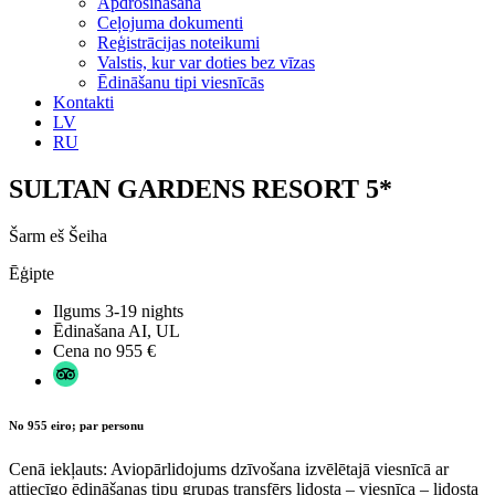
Apdrošināšana
Ceļojuma dokumenti
Reģistrācijas noteikumi
Valstis, kur var doties bez vīzas
Ēdināšanu tipi viesnīcās
Kontakti
LV
RU
SULTAN GARDENS RESORT 5*
Šarm eš Šeiha
Ēģipte
Ilgums
3-19 nights
Ēdinašana
AI, UL
Cena no
955 €
No 955 eiro; par personu
Cenā iekļauts: Aviopārlidojums dzīvošana izvēlētajā viesnīcā ar
attiecīgo ēdināšanas tipu grupas transfērs lidosta – viesnīca – lidosta