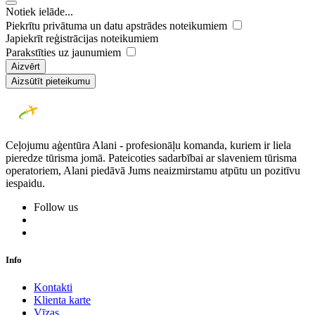
Notiek ielāde...
Piekrītu privātuma un datu apstrādes noteikumiem
Japiekrīt reģistrācijas noteikumiem
Parakstīties uz jaunumiem
Aizvērt
Aizsūtīt pieteikumu
Ceļojumu aģentūra Alani - profesionāļu komanda, kuriem ir liela
pieredze tūrisma jomā. Pateicoties sadarbībai ar slaveniem tūrisma
operatoriem, Alani piedāvā Jums neaizmirstamu atpūtu un pozitīvu
iespaidu.
Follow us
Info
Kontakti
Klienta karte
Vīzas