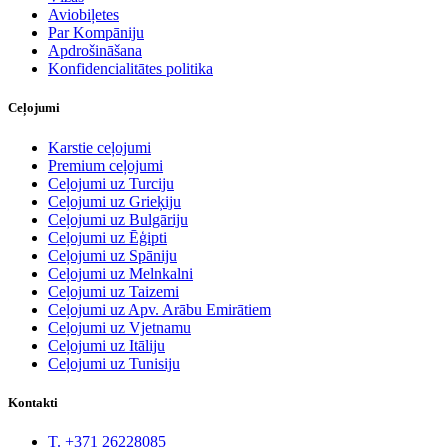
Aviobiļetes
Par Kompāniju
Apdrošināšana
Konfidencialitātes politika
Ceļojumi
Karstie ceļojumi
Premium ceļojumi
Ceļojumi uz Turciju
Ceļojumi uz Grieķiju
Ceļojumi uz Bulgāriju
Ceļojumi uz Ēģipti
Ceļojumi uz Spāniju
Ceļojumi uz Melnkalni
Ceļojumi uz Taizemi
Ceļojumi uz Apv. Arābu Emirātiem
Ceļojumi uz Vjetnamu
Ceļojumi uz Itāliju
Ceļojumi uz Tunisiju
Kontakti
T. +371 26228085