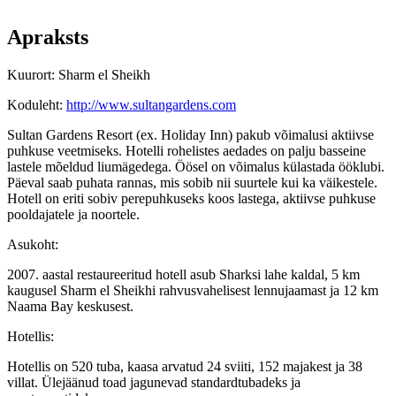
Apraksts
Kuurort: Sharm el Sheikh
Koduleht:
http://www.sultangardens.com
Sultan Gardens Resort (ex. Holiday Inn) pakub võimalusi aktiivse
puhkuse veetmiseks. Hotelli rohelistes aedades on palju basseine
lastele mõeldud liumägedega. Öösel on võimalus külastada ööklubi.
Päeval saab puhata rannas, mis sobib nii suurtele kui ka väikestele.
Hotell on eriti sobiv perepuhkuseks koos lastega, aktiivse puhkuse
pooldajatele ja noortele.
Asukoht:
2007. aastal restaureeritud hotell asub Sharksi lahe kaldal, 5 km
kaugusel Sharm el Sheikhi rahvusvahelisest lennujaamast ja 12 km
Naama Bay keskusest.
Hotellis:
Hotellis on 520 tuba, kaasa arvatud 24 sviiti, 152 majakest ja 38
villat. Ülejäänud toad jagunevad standardtubadeks ja