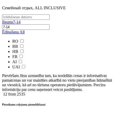
Семейный отдых, ALL INCLUSIVE
Ilgums
7-14
Ēdinašana
All
RO
BB
HB
FB
AI
UAI
Pievēršam Jūsu uzmanību tam, ka norādītās cenas ir ​informatīvas ​
pamatcenas un var mainīties atkarībā ​no ​vietu pieejamības lidmašīnā
un viesnīcā, kā arī no tūrisma operatoru piedāvājumiem. Precīzu
informāciju par cenu saņemsiet veicot pasūtījumu.
12
from 2535
Pieteikums ceļojuma piemeklēšanai