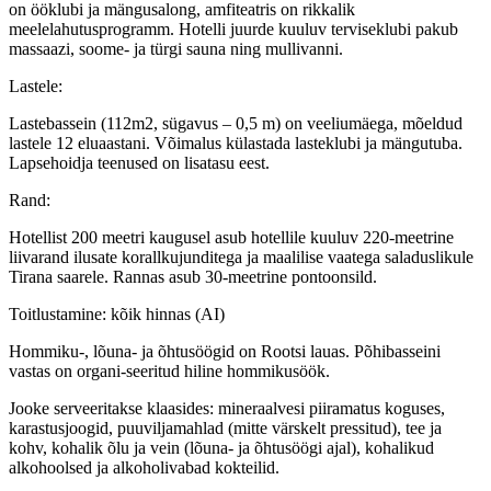
on ööklubi ja mängusalong, amfiteatris on rikkalik
meelelahutusprogramm. Hotelli juurde kuuluv terviseklubi pakub
massaazi, soome- ja türgi sauna ning mullivanni.
Lastele:
Lastebassein (112m2, sügavus – 0,5 m) on veeliumäega, mõeldud
lastele 12 eluaastani. Võimalus külastada lasteklubi ja mängutuba.
Lapsehoidja teenused on lisatasu eest.
Rand:
Hotellist 200 meetri kaugusel asub hotellile kuuluv 220-meetrine
liivarand ilusate korallkujunditega ja maalilise vaatega saladuslikule
Tirana saarele. Rannas asub 30-meetrine pontoonsild.
Toitlustamine
: kõik hinnas (AI)
Hommiku-, lõuna- ja õhtusöögid on Rootsi lauas. Põhibasseini
vastas on organi-seeritud hiline hommikusöök.
Jooke serveeritakse klaasides: mineraalvesi piiramatus koguses,
karastusjoogid, puuviljamahlad (mitte värskelt pressitud), tee ja
kohv, kohalik õlu ja vein (lõuna- ja õhtusöögi ajal), kohalikud
alkohoolsed ja alkoholivabad kokteilid.