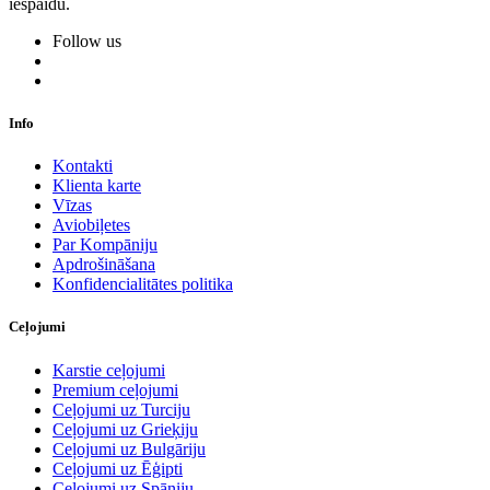
iespaidu.
Follow us
Info
Kontakti
Klienta karte
Vīzas
Aviobiļetes
Par Kompāniju
Apdrošināšana
Konfidencialitātes politika
Ceļojumi
Karstie ceļojumi
Premium ceļojumi
Ceļojumi uz Turciju
Ceļojumi uz Grieķiju
Ceļojumi uz Bulgāriju
Ceļojumi uz Ēģipti
Ceļojumi uz Spāniju