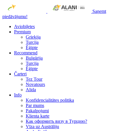
Saņemt
piedāvājumu!
Aviobiļetes
Premium
Grieķija
Turcija
Ēģipte
Recommend
Bulgārija
Turcija
Ēģipte
Čarteri
Tez Tour
Novatours
Alida
Info
Konfidencialitātes politika
Par mums
Рakalpojumi
Klienta karte
Как оформить визу в Турцию?
Vīza uz Austrāliju