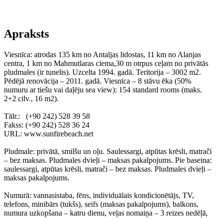
Apraksts
Viesnīca: atrodas 135 km no Antaljas lidostas, 11 km no Alanjas
centra, 1 km no Mahmutlaras ciema,30 m otrpus ceļam no privātās
pludmales (ir tunelis). Uzcelta 1994. gadā. Teritorija – 3002 m2.
Pēdējā renovācija – 2011. gadā. Viesnīca – 8 stāvu ēka (50%
numuru ar tiešu vai daļēju sea view): 154 standard rooms (maks.
2+2 cilv., 16 m2).
Tālr.: (+90 242) 528 39 58
Fakss: (+90 242) 528 36 24
URL: www.sunfirebeach.net
Pludmale: privātā, smilšu un oļu. Saulessargi, atpūtas krēsli, matrači
– bez maksas. Pludmales dvieļi – maksas pakalpojums. Pie baseina:
saulessargi, atpūtas krēsli, matrači – bez maksas. Pludmales dvieļi –
maksas pakalpojums.
Numurā: vannasistaba, fēns, individuālais kondicionētājs, TV,
telefons, minibārs (tukšs), seifs (maksas pakalpojums), balkons,
numura uzkopšana – katru dienu, veļas nomaiņa – 3 reizes nedēļā,