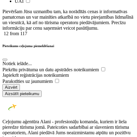
UAI
Pievēršam Jūsu uzmanību tam, ka norādītās cenas ir ​informatīvas ​
pamatcenas un var mainīties atkarībā ​no ​vietu pieejamības lidmašīnā
un viesnīcā, kā arī no tūrisma operatoru piedāvājumiem. Precīzu
informāciju par cenu saņemsiet veicot pasūtījumu.
12
from 117
Pieteikums ceļojuma piemeklēšanai
Notiek ielāde...
Piekrītu privātuma un datu apstrādes noteikumiem
Japiekrīt reģistrācijas noteikumiem
Parakstīties uz jaunumiem
Aizvērt
Aizsūtīt pieteikumu
Ceļojumu aģentūra Alani - profesionāļu komanda, kuriem ir liela
pieredze tūrisma jomā. Pateicoties sadarbībai ar slaveniem tūrisma
operatoriem, Alani piedāvā Jums neaizmirstamu atpūtu un pozitīvu