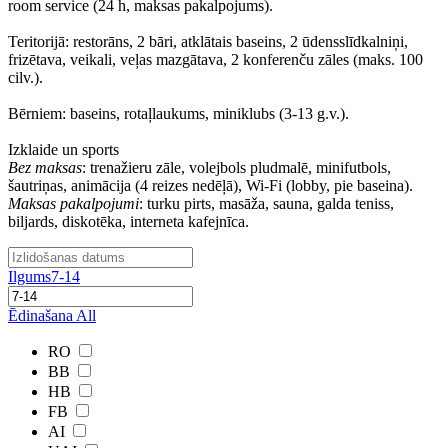
room service (24 h, maksas pakalpojums).
Teritorijā: restorāns, 2 bāri, atklātais baseins, 2 ūdensslīdkalniņi,
frizētava, veikali, veļas mazgātava, 2 konferenču zāles (maks. 100
cilv.).
Bērniem: baseins, rotaļlaukums, miniklubs (3-13 g.v.).
Izklaide un sports
Bez maksas
: trenažieru zāle, volejbols pludmalē, minifutbols,
šautriņas, animācija (4 reizes nedēļā), Wi-Fi (lobby, pie baseina).
Maksas pakalpojumi
: turku pirts, masāža, sauna, galda teniss,
biljards, diskotēka, interneta kafejnīca.
Ilgums
7-14
Ēdinašana
All
RO
BB
HB
FB
AI