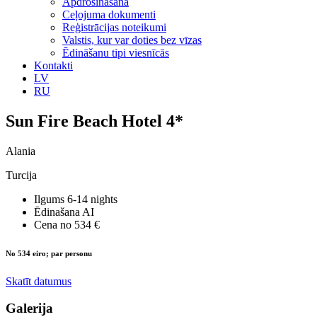
Apdrošināšana
Ceļojuma dokumenti
Reģistrācijas noteikumi
Valstis, kur var doties bez vīzas
Ēdināšanu tipi viesnīcās
Kontakti
LV
RU
Sun Fire Beach Hotel 4*
Alania
Turcija
Ilgums
6-14 nights
Ēdinašana
AI
Cena no
534 €
No 534 eiro; par personu
Skatīt datumus
Galerija