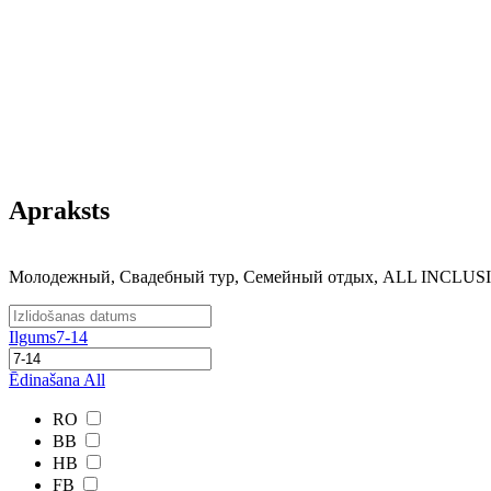
Apraksts
Молодежный, Свадебный тур, Семейный отдых, ALL INCLUS
Ilgums
7-14
Ēdinašana
All
RO
BB
HB
FB