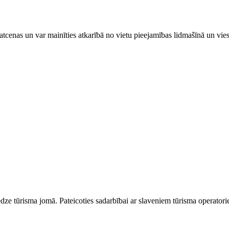
tcenas un var mainīties atkarībā ​no ​vietu pieejamības lidmašīnā un vi
dze tūrisma jomā. Pateicoties sadarbībai ar slaveniem tūrisma operator