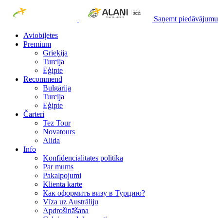
Saņemt piedāvājumu
Aviobiļetes
Premium
Grieķija
Turcija
Ēģipte
Recommend
Bulgārija
Turcija
Ēģipte
Čarteri
Tez Tour
Novatours
Alida
Info
Konfidencialitātes politika
Par mums
Рakalpojumi
Klienta karte
Как оформить визу в Турцию?
Vīza uz Austrāliju
Apdrošināšana