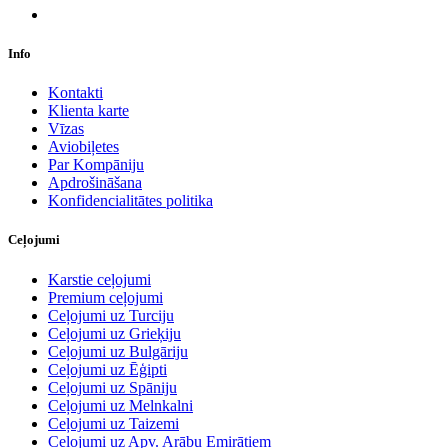
Info
Kontakti
Klienta karte
Vīzas
Aviobiļetes
Par Kompāniju
Apdrošināšana
Konfidencialitātes politika
Ceļojumi
Karstie ceļojumi
Premium ceļojumi
Ceļojumi uz Turciju
Ceļojumi uz Grieķiju
Ceļojumi uz Bulgāriju
Ceļojumi uz Ēģipti
Ceļojumi uz Spāniju
Ceļojumi uz Melnkalni
Ceļojumi uz Taizemi
Ceļojumi uz Apv. Arābu Emirātiem