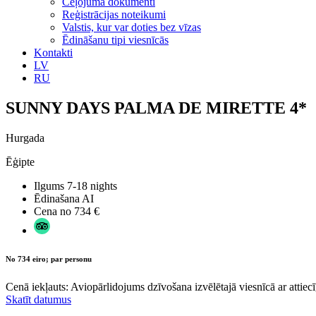
Ceļojuma dokumenti
Reģistrācijas noteikumi
Valstis, kur var doties bez vīzas
Ēdināšanu tipi viesnīcās
Kontakti
LV
RU
SUNNY DAYS PALMA DE MIRETTE 4*
Hurgada
Ēģipte
Ilgums
7-18 nights
Ēdinašana
AI
Cena no
734 €
No 734 eiro; par personu
Cenā iekļauts: Aviopārlidojums dzīvošana izvēlētajā viesnīcā ar attiecī
Skatīt datumus