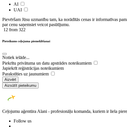
AI
UAI
Pievēršam Jūsu uzmanību tam, ka norādītās cenas ir ​informatīvas ​pama
par cenu saņemsiet veicot pasūtījumu.
12
from 322
Pieteikums ceļojuma piemeklēšanai
Notiek ielāde...
Piekrītu privātuma un datu apstrādes noteikumiem
Japiekrīt reģistrācijas noteikumiem
Parakstīties uz jaunumiem
Aizvērt
Aizsūtīt pieteikumu
Ceļojumu aģentūra Alani - profesionāļu komanda, kuriem ir liela piere
Follow us