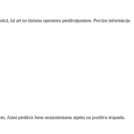
esnīcā, kā arī no tūrisma operatoru piedāvājumiem. Precīzu informāciju
iem, Alani piedāvā Jums neaizmirstamu atpūtu un pozitīvu iespaidu.